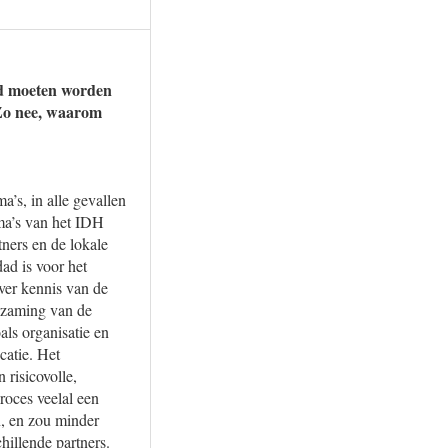
erd moeten worden
 Zo nee, waarom
a’s, in alle gevallen
a’s van het IDH
tners en de lokale
ad is voor het
over kennis van de
urzaming van de
ls organisatie en
catie. Het
 risicovolle,
roces veelal een
n, en zou minder
illende partners.