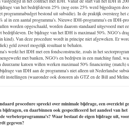
ls vastgelegd in het contract met IDH. Vanaf de start van het IDH in 20
bijdrage van het bedrijfsleven 25% (nog eens 25% werd bijgedragen d
 programmabudget bestond uit subsidie). In de praktijk oversteeg het
5% al in een aantal programma’s. Nieuwe IDH-programma’s en IDH-pro
llen worden opgeschaald, worden daarom standaard uitgevoerd met een
 bedrijfsleven. De bijdrage van het IDH is maximaal 50%. NGO’s drag
in kind). Van deze procedure wordt in principe niet afgeweken. Er word
iek) geld zoveel mogelijk resultaat te behalen.
’s werkt het IDH met een fondsconstructie, zoals in het sectorprogram
engewerkt met banken, NGO's en bedrijven in een matching fund, waa
duurzame katoen willen werken maximaal 50% financiering (match) ui
bijdrage van IDH aan de programma’s niet alleen uit Nederlandse subsi
ofit instellingen (waaronder ook donoren als GTZ en de Bill and Melin
ndaard procedure spreekt over minimale bijdrage, een overzicht g
n bijdragen, en daarbinnen ook gespecificeerd het aandeel van het 
nde verbeterprogramma’s? Waar bestaat de eigen bijdrage uit, voor 
ordt gegeven?