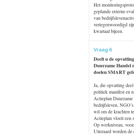
Het monitoringsprotoc
geplande externe eva
van bedrijfslevenactiv
vertegenwoordigd zij
kwartaal bijeen.
Vraag 6
Deelt u de opvatting
Duurzame Handel nog
doelen SMART gefor
Ja, die opvatting dee
politiek manifest en n
Actieplan Duurzame 
bedrijfsleven, NGO’s
wil om de krachten t
Actieplan vloeit een 
Op werkniveau, voora
Uiteraard worden de 