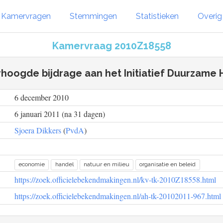
Kamervragen
Stemmingen
Statistieken
Overi
Kamervraag 2010Z18558
hoogde bijdrage aan het Initiatief Duurzame
6 december 2010
6 januari 2011 (na 31 dagen)
Sjoera Dikkers
(
PvdA
)
economie
handel
natuur en milieu
organisatie en beleid
https://zoek.officielebekendmakingen.nl/kv-tk-2010Z18558.html
https://zoek.officielebekendmakingen.nl/ah-tk-20102011-967.html