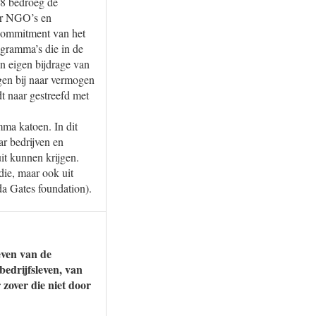
08 bedroeg de
oor NGO’s en
 commitment van het
gramma’s die in de
 eigen bijdrage van
en bij naar vermogen
t naar gestreefd met
ma katoen. In dit
r bedrijven en
t kunnen krijgen.
die, maar ook uit
da Gates foundation).
even van de
bedrijfsleven, van
zover die niet door