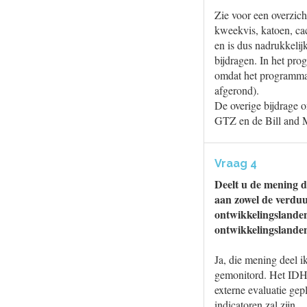
Zie voor een overzich
kweekvis, katoen, cac
en is dus nadrukkeli
bijdragen. In het pro
omdat het programma 
afgerond).
De overige bijdrage o
GTZ en de Bill and M
Vraag 4
Deelt u de mening da
aan zowel de verduu
ontwikkelingslanden
ontwikkelingslanden
Ja, die mening deel i
gemonitord. Het IDH r
externe evaluatie gep
indicatoren zal zijn.