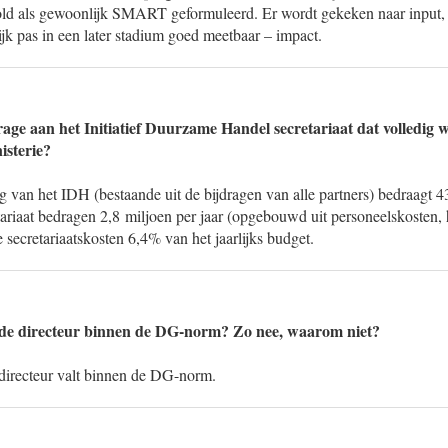
old als gewoonlijk SMART geformuleerd. Er wordt gekeken naar input,
jk pas in een later stadium goed meetbaar – impact.
rage aan het Initiatief Duurzame Handel secretariaat dat volledig w
isterie?
ng van het IDH (bestaande uit de bijdragen van alle partners) bedraagt 4
ariaat bedragen 2,8 miljoen per jaar (opgebouwd uit personeelskosten, h
ecretariaatskosten 6,4% van het jaarlijks budget.
n de directeur binnen de DG-norm? Zo nee, waarom niet?
e directeur valt binnen de DG-norm.