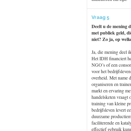
Vraag 5
Deelt u de mening d
met publiek geld, d
niet? Zo ja, op welk
Ja, die mening deel ik
Het IDH financiert het
NGO’s of een consor
voor het bedrijfsleve
overheid. Met name d
organiseren en traine
markt en ervaring met
handelsketen vraagt 
training van kleine 
bedrijfsleven levert e
duurzame productiemet
faciliterende en kata
effectief gebruik ku