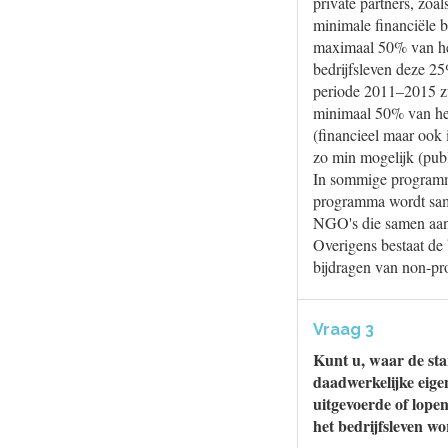
private partners, zoa
minimale financiële 
maximaal 50% van het
bedrijfsleven deze 2
periode 2011–2015 zu
minimaal 50% van het
(financieel maar ook 
zo min mogelijk (publ
In sommige programma
programma wordt sam
NGO's die samen aan 
Overigens bestaat de 
bijdragen van non-pr
Vraag 3
Kunt u, waar de sta
daadwerkelijke eige
uitgevoerde of lope
het bedrijfsleven w