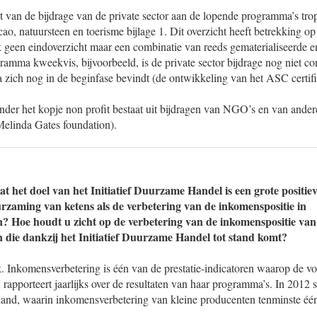
t van de bijdrage van de private sector aan de lopende programma’s trop
ao, natuursteen en toerisme bijlage 1. Dit overzicht heeft betrekking 
jk geen eindoverzicht maar een combinatie van reeds gematerialiseerde 
gramma kweekvis, bijvoorbeeld, is de private sector bijdrage nog niet c
zich nog in de beginfase bevindt (de ontwikkeling van het ASC certific
nder het kopje non profit bestaat uit bijdragen van NGO’s en van ander
elinda Gates foundation).
t het doel van het Initiatief Duurzame Handel is een grote positiev
rzaming van ketens als de verbetering van de inkomenspositie in
? Hoe houdt u zicht op de verbetering van de inkomenspositie va
 die dankzij het Initiatief Duurzame Handel tot stand komt?
k. Inkomensverbetering is één van de prestatie-indicatoren waarop de v
apporteert jaarlijks over de resultaten van haar programma’s. In 2012 
land, waarin inkomensverbetering van kleine producenten tenminste één