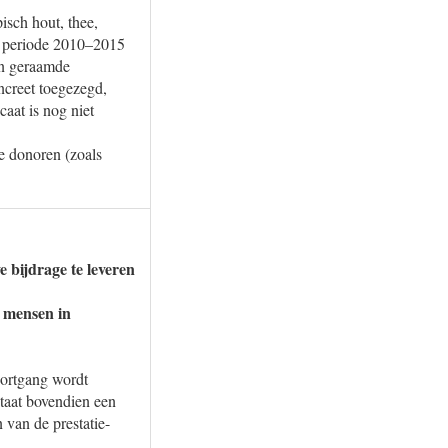
isch hout, thee,
op periode 2010–2015
en geraamde
oncreet toegezegd,
aat is nog niet
e donoren (zoals
e bijdrage te leveren
n mensen in
oortgang wordt
staat bovendien een
 van de prestatie-