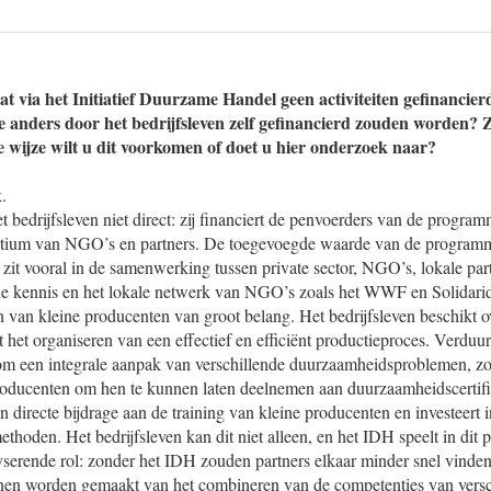
at via het Initiatief Duurzame Handel geen activiteiten gefinanci
ie anders door het bedrijfsleven zelf gefinancierd zouden worden?
e wijze wilt u dit voorkomen of doet u hier onderzoek naar?
.
 bedrijfsleven niet direct: zij financiert de penvoerders van de programm
tium van NGO’s en partners. De toegevoegde waarde van de programm
n zit vooral in de samenwerking tussen private sector, NGO’s, lokale par
e kennis en het lokale netwerk van NGO’s zoals het WWF en Solidarid
n van kleine producenten van groot belang. Het bedrijfsleven beschikt 
 het organiseren van een effectief en efficiënt productieproces. Verdu
om een integrale aanpak van verschillende duurzaamheidsproblemen, zoa
producenten om hen te kunnen laten deelnemen aan duurzaamheidscertifi
en directe bijdrage aan de training van kleine producenten en investeert in
hoden. Het bedrijfsleven kan dit niet alleen, en het IDH speelt in dit p
lyserende rol: zonder het IDH zouden partners elkaar minder snel vinde
nnen worden gemaakt van het combineren van de competenties van versch