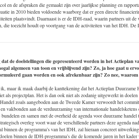
ol en de afspraken die gemaakt zijn over jaarlijkse planning en rappor
luatie in 2010 bieden voldoende waarborg dat er geen directe financi
iteiten plaatsvindt. Daarnaast is er de IDH-raad, waarin partners uit de 
n, die toezicht houdt op voortgang van de activiteiten van het IDH. De
 dat de doelstellingen die gepresenteerd worden in het Actieplan van
al algemeen van toon en vrijblijvend zijn? Zo, ja hoe gaat u ervo
muleerd gaan worden en ook afrekenbaar zijn? Zo nee, waarom 
l ik, maar ik maak daarbij de kanttekening dat het Actieplan Duurzame 
iet als projectplan. Het is dan ook niet als zodanig uitgewerkt in doelen
Handel zoals aangeboden aan de Tweede Kamer verwoordt het commit
 en vakbonden aan de verduurzaming van internationale handelsketens e
e bundelen en samen met de overheid de agenda voor duurzame handel t
strategisch overleg voort waar de verschillende partners deze agenda na
l binnen de programma’s van het IDH, zal hieraan concreet uitwerkin
doelen binnen de IDH-programma’s die de komende jaren in het kader 