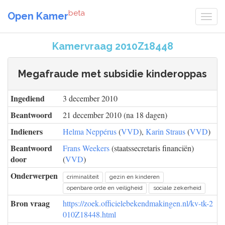
beta
Open Kamer
Kamervraag 2010Z18448
Megafraude met subsidie kinderoppas
Ingediend
3 december 2010
Beantwoord
21 december 2010 (na 18 dagen)
Indieners
Helma Neppérus
(
VVD
),
Karin Straus
(
VVD
)
Beantwoord
Frans Weekers
(staatssecretaris financiën)
door
(
VVD
)
Onderwerpen
criminaliteit
gezin en kinderen
openbare orde en veiligheid
sociale zekerheid
Bron vraag
https://zoek.officielebekendmakingen.nl/kv-tk-2
010Z18448.html