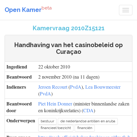
beta
Open Kamer
Kamervraag 2010Z15121
Handhaving van het casinobeleid op
Curaçao
Ingediend
22 oktober 2010
Beantwoord
2 november 2010 (na 11 dagen)
Indieners
Jeroen Recourt
(
PvdA
),
Lea Bouwmeester
(
PvdA
)
Beantwoord
Piet Hein Donner
(minister binnenlandse zaken
door
en koninkrijksrelaties) (
CDA
)
Onderwerpen
bestuur
de nederlandse antillen en aruba
financieel toezicht
financiën