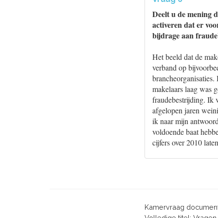
Deelt u de mening da
activeren dat er voo
bijdrage aan fraude
Het beeld dat de make
verband op bijvoorbee
brancheorganisaties. 
makelaars laag was ge
fraudebestrijding. I
afgelopen jaren wein
ik naar mijn antwoord
voldoende baat hebbe
cijfers over 2010 late
Kamervraag document
Volledige titel: Vrage