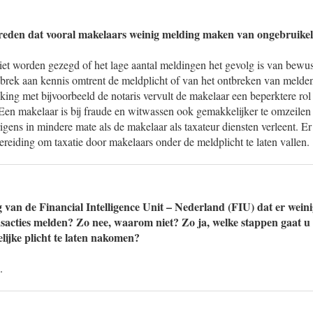
 reden dat vooral makelaars weinig melding maken van ongebruikeli
et worden gezegd of het lage aantal meldingen het gevolg is van bewus
ebrek aan kennis omtrent de meldplicht of van het ontbreken van meld
ijking met bijvoorbeeld de notaris vervult de makelaar een beperktere rol
Een makelaar is bij fraude en witwassen ook gemakkelijker te omzeilen
erigens in mindere mate als de makelaar als taxateur diensten verleent. E
ereiding om taxatie door makelaars onder de meldplicht te laten vallen.
g van de Financial Intelligence Unit – Nederland (FIU) dat er wein
nsacties melden? Zo nee, waarom niet? Zo ja, welke stappen gaat
lijke plicht te laten nakomen?
.