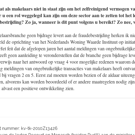
t als makelaars niet in staat zijn om het zelfreinigend vermogen v
r u een rol weggelegd kan zijn om deze sector aan te zetten tot het 
bestrijding? Zo ja, wanneer is dit punt volgens u bereikt? Zo nee,
laarsbranche geen bijdrage levert aan de fraudebestrijding herken ik niet
ld de oprichting van het Nederlands Woning Waarde Instituut op initiat
Het feit dat de afgelopen jaren het aantal meldingen van ongebruikelijke
eft geen aanleiding te veronderstellen dat de branche geen bijdrage lev
k verwijs naar het antwoord op vraag 4 voor mogelijke redenen waarom 
ig meldingen van ongebruikelijke transacties van makelaars heeft ontva
 bij vragen 2 en 5. Eerst zal moeten worden bezien of de aldaar uiteenge
n, alvorens kan worden beoordeeld of er andere maatregelen nodig zijn
n alvast een positieve ontwikkeling zien.
 nummer: kv-tk-2010Z13426
n van de leden Recourt en Monasch (beiden PvdA) aan de minister va