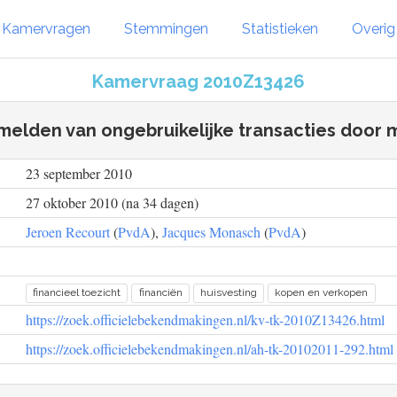
Kamervragen
Stemmingen
Statistieken
Overi
Kamervraag 2010Z13426
 melden van ongebruikelijke transacties door 
23 september 2010
27 oktober 2010 (na 34 dagen)
Jeroen Recourt
(
PvdA
),
Jacques Monasch
(
PvdA
)
financieel toezicht
financiën
huisvesting
kopen en verkopen
https://zoek.officielebekendmakingen.nl/kv-tk-2010Z13426.html
https://zoek.officielebekendmakingen.nl/ah-tk-20102011-292.html