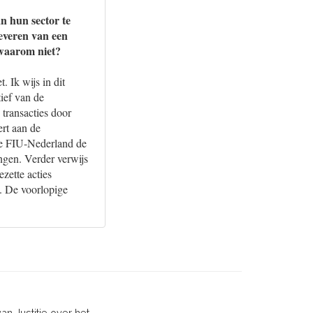
an hun sector te
leveren van een
 waarom niet?
. Ik wijs in dit
ief van de
 transacties door
ert aan de
de FIU-Nederland de
ngen. Verder verwijs
zette acties
. De voorlopige
n Justitie over het