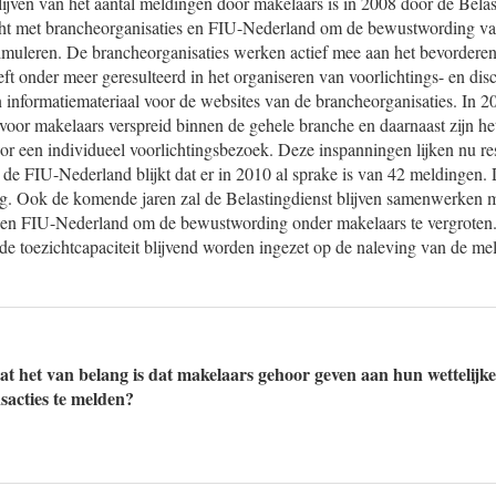
ijven van het aantal meldingen door makelaars is in 2008 door de Belas
t met brancheorganisaties en FIU-Nederland om de bewustwording va
timuleren. De brancheorganisaties werken actief mee aan het bevordere
eft onder meer geresulteerd in het organiseren van voorlichtings- en di
 informatiemateriaal voor de websites van de brancheorganisaties. In 2
voor makelaars verspreid binnen de gehele branche en daarnaast zijn he
r een individueel voorlichtingsbezoek. Deze inspanningen lijken nu res
n de FIU-Nederland blijkt dat er in 2010 al sprake is van 42 meldingen. D
ng. Ook de komende jaren zal de Belastingdienst blijven samenwerken 
en FIU-Nederland om de bewustwording onder makelaars te vergroten.
 de toezichtcapaciteit blijvend worden ingezet op de naleving van de me
at het van belang is dat makelaars gehoor geven aan hun wettelijke
sacties te melden?