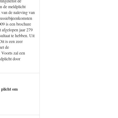
tingdienst de
n de meldplicht
n van de naleving van
scussiebijeenkomsten
009 is een brochure
t afgelopen jaar 279
ultaat te hebben. Uit
it is een zeer
met de
 Voorts zal een
ldplicht door
 plicht om