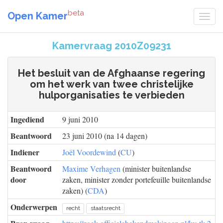
beta
Open Kamer
Kamervraag 2010Z09231
Het besluit van de Afghaanse regering
om het werk van twee christelijke
hulporganisaties te verbieden
Ingediend
9 juni 2010
Beantwoord
23 juni 2010 (na 14 dagen)
Indiener
Joël Voordewind
(
CU
)
Beantwoord
Maxime Verhagen
(minister buitenlandse
door
zaken, minister zonder portefeuille buitenlandse
zaken) (
CDA
)
Onderwerpen
recht
staatsrecht