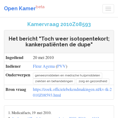
beta
Open Kamer
Kamervraag 2010Z08593
Het bericht "Toch weer isotopentekort;
kankerpatiënten de dupe"
Ingediend
20 mei 2010
Indiener
Fleur Agema
(
PVV
)
Onderwerpen
geneesmiddelen en medische hulpmiddelen
ziekten en behandelingen
zorg en gezondheid
Bron vraag
https://zoek.officielebekendmakingen.nl/kv-tk-2
010Z08593.html
1. Medicalfacts, 19 mei 2010.