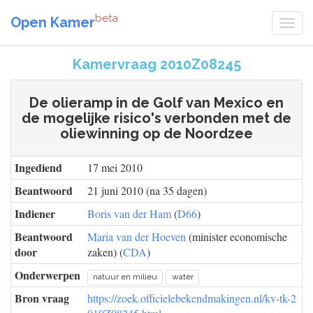
beta
Open Kamer
Kamervraag 2010Z08245
De olieramp in de Golf van Mexico en
de mogelijke risico's verbonden met de
oliewinning op de Noordzee
Ingediend
17 mei 2010
Beantwoord
21 juni 2010 (na 35 dagen)
Indiener
Boris van der Ham
(
D66
)
Beantwoord
Maria van der Hoeven
(minister economische
door
zaken) (
CDA
)
Onderwerpen
natuur en milieu
water
Bron vraag
https://zoek.officielebekendmakingen.nl/kv-tk-2