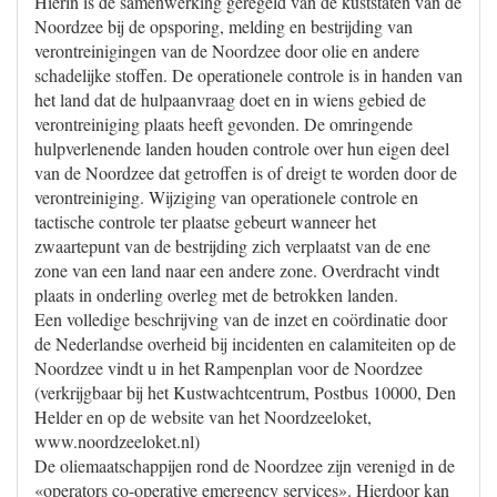
Hierin is de samenwerking geregeld van de kuststaten van de
Noordzee bij de opsporing, melding en bestrijding van
verontreinigingen van de Noordzee door olie en andere
schadelijke stoffen. De operationele controle is in handen van
het land dat de hulpaanvraag doet en in wiens gebied de
verontreiniging plaats heeft gevonden. De omringende
hulpverlenende landen houden controle over hun eigen deel
van de Noordzee dat getroffen is of dreigt te worden door de
verontreiniging. Wijziging van operationele controle en
tactische controle ter plaatse gebeurt wanneer het
zwaartepunt van de bestrijding zich verplaatst van de ene
zone van een land naar een andere zone. Overdracht vindt
plaats in onderling overleg met de betrokken landen.
Een volledige beschrijving van de inzet en coördinatie door
de Nederlandse overheid bij incidenten en calamiteiten op de
Noordzee vindt u in het Rampenplan voor de Noordzee
(verkrijgbaar bij het Kustwachtcentrum, Postbus 10000, Den
Helder en op de website van het Noordzeeloket,
www.noordzeeloket.nl)
De oliemaatschappijen rond de Noordzee zijn verenigd in de
«operators co-operative emergency services». Hierdoor kan