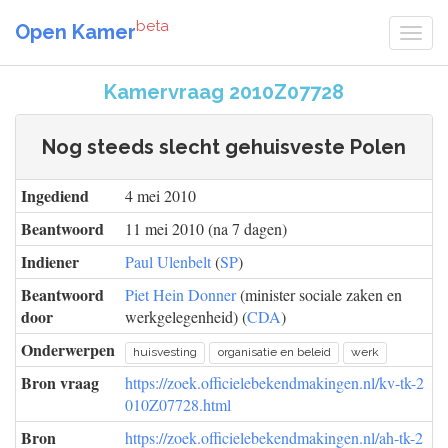
beta
Open Kamer
Kamervraag 2010Z07728
Nog steeds slecht gehuisveste Polen
Ingediend
4 mei 2010
Beantwoord
11 mei 2010 (na 7 dagen)
Indiener
Paul Ulenbelt
(
SP
)
Beantwoord
Piet Hein Donner
(minister sociale zaken en
door
werkgelegenheid) (
CDA
)
Onderwerpen
huisvesting
organisatie en beleid
werk
Bron vraag
https://zoek.officielebekendmakingen.nl/kv-tk-2
010Z07728.html
Bron
https://zoek.officielebekendmakingen.nl/ah-tk-2