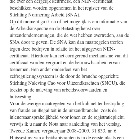
die over een dergelijk keurmerk, een NEN-certificaat,
beschikken worden opgenomen in het register van de
Stichting Normering Arbeid (SNA).
Op dit moment ga ik na of het mogelijk is om informatie van
de Arbeidsinspectie en de Belastingdienst over
uitzendondernemingen, die de wet hebben overtreden, aan de
SNA door te geven. De SNA kan dan maatregelen treffen
tegen deze bedrijven in relatie tot het afgegeven NEN-
certificaat. Hierdoor kan het corrigerend mechanisme van dit
certificaat worden vergroot en de betrouwbaarheid ervan
toenemen. Een ander onderdeel van het
zelfreguleringssysteem is de door de branche opgerichte
Stichting Naleving Cao voor Uitzendkrachten (SNCU), die
toeziet op de naleving van arbeidsvoorwaarden en
huisvesting.
Voor de overige maatregelen van het kabinet ter bestrijding
van fraude en illegaliteit in de uitzendbranche, zoals de
inlenersaansprakelijkheid voor lonen en de registratieplicht,
verwijs ik u naar de Nota naar aanleiding van het verslag,
Tweede Kamer, vergaderjaar 2008–2009, 31 833, nr. 6.
Huisvesting van arbeidsmigranten is in de eerste plaats een