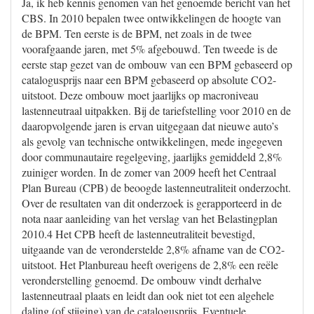
Ja, ik heb kennis genomen van het genoemde bericht van het
CBS. In 2010 bepalen twee ontwikkelingen de hoogte van
de BPM. Ten eerste is de BPM, net zoals in de twee
voorafgaande jaren, met 5% afgebouwd. Ten tweede is de
eerste stap gezet van de ombouw van een BPM gebaseerd op
catalogusprijs naar een BPM gebaseerd op absolute CO2-
uitstoot. Deze ombouw moet jaarlijks op macroniveau
lastenneutraal uitpakken. Bij de tariefstelling voor 2010 en de
daaropvolgende jaren is ervan uitgegaan dat nieuwe auto’s
als gevolg van technische ontwikkelingen, mede ingegeven
door communautaire regelgeving, jaarlijks gemiddeld 2,8%
zuiniger worden. In de zomer van 2009 heeft het Centraal
Plan Bureau (CPB) de beoogde lastenneutraliteit onderzocht.
Over de resultaten van dit onderzoek is gerapporteerd in de
nota naar aanleiding van het verslag van het Belastingplan
2010.4 Het CPB heeft de lastenneutraliteit bevestigd,
uitgaande van de veronderstelde 2,8% afname van de CO2-
uitstoot. Het Planbureau heeft overigens de 2,8% een reële
veronderstelling genoemd. De ombouw vindt derhalve
lastenneutraal plaats en leidt dan ook niet tot een algehele
daling (of stijging) van de catalogusprijs. Eventuele