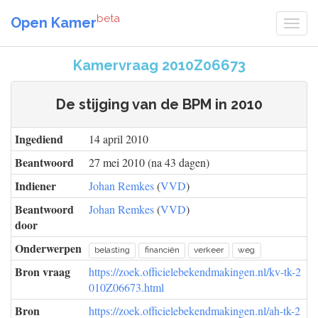
beta
Open Kamer
Kamervraag 2010Z06673
De stijging van de BPM in 2010
Ingediend
14 april 2010
Beantwoord
27 mei 2010 (na 43 dagen)
Indiener
Johan Remkes
(
VVD
)
Beantwoord
Johan Remkes
(
VVD
)
door
Onderwerpen
belasting
financiën
verkeer
weg
Bron vraag
https://zoek.officielebekendmakingen.nl/kv-tk-2
010Z06673.html
Bron
https://zoek.officielebekendmakingen.nl/ah-tk-2