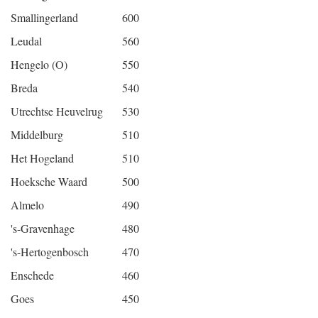
Smallingerland
600
Leudal
560
Hengelo (O)
550
Breda
540
Utrechtse Heuvelrug
530
Middelburg
510
Het Hogeland
510
Hoeksche Waard
500
Almelo
490
's-Gravenhage
480
's-Hertogenbosch
470
Enschede
460
Goes
450