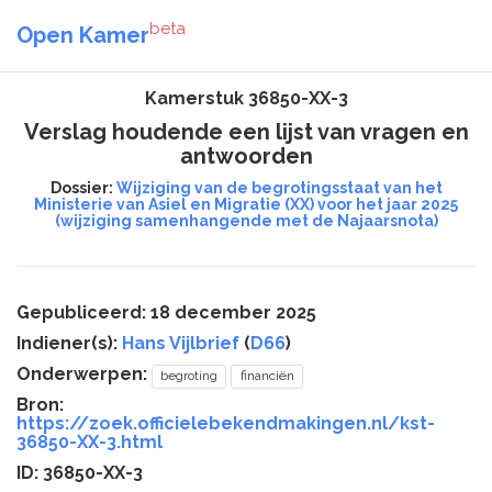
beta
Open Kamer
Kamerstuk 36850-XX-3
Verslag houdende een lijst van vragen en
antwoorden
Dossier:
Wijziging van de begrotingsstaat van het
Ministerie van Asiel en Migratie (XX) voor het jaar 2025
(wijziging samenhangende met de Najaarsnota)
Gepubliceerd: 18 december 2025
Indiener(s):
Hans Vijlbrief
(
D66
)
Onderwerpen:
begroting
financiën
Bron:
https://zoek.officielebekendmakingen.nl/kst-
36850-XX-3.html
ID: 36850-XX-3