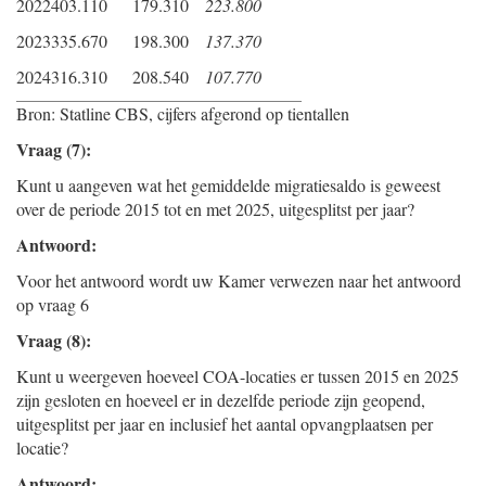
2022
403.110
179.310
223.800
2023
335.670
198.300
137.370
2024
316.310
208.540
107.770
Bron: Statline CBS, cijfers afgerond op tientallen
Vraag (7):
Kunt u aangeven wat het gemiddelde migratiesaldo is geweest
over de periode 2015 tot en met 2025, uitgesplitst per jaar?
Antwoord:
Voor het antwoord wordt uw Kamer verwezen naar het antwoord
op vraag 6
Vraag (8):
Kunt u weergeven hoeveel COA-locaties er tussen 2015 en 2025
zijn gesloten en hoeveel er in dezelfde periode zijn geopend,
uitgesplitst per jaar en inclusief het aantal opvangplaatsen per
locatie?
Antwoord: