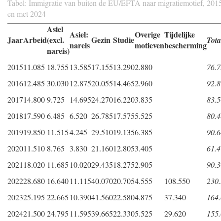
Tabel: Immigratie van buiten de EU/EFTA naar migratiemotief, 2015
en met 2024
Asiel
Asiel:
Overige
Tijdelijke
Jaar
Arbeid
(excl.
Gezin
Studie
Tota
nareis
motieven
bescherming
nareis)
2015
11.085
18.755
13.585
17.155
13.290
2.880
76.
2016
12.485
30.030
12.875
20.055
14.465
2.960
92.
2017
14.800
9.725
14.695
24.270
16.220
3.835
83.
2018
17.590
6.485
6.520
26.785
17.575
5.525
80.
2019
19.850
11.515
4.245
29.510
19.135
6.385
90.
2020
11.510
8.765
3.830
21.160
12.805
3.405
61.
2021
18.020
11.685
10.020
29.435
18.275
2.905
90.
2022
28.680
16.640
11.115
40.070
20.705
4.555
108.550
230
2023
25.195
22.665
10.390
41.560
22.580
4.875
37.340
164
2024
21.500
24.795
11.595
39.665
22.330
5.525
29.620
155