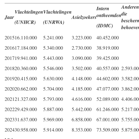
Anderen
Intern
Vluchtelingen
Vluchtelingen
die
ontheemden
Jaar
Asielzoekers
bescher
(UNHCR)
(UNRWA)
(IDMC)
behoeve
2015
16.110.000
5.241.000
3.223.000
40.452.000
2016
17.184.000
5.340.000
2.730.000
38.919.000
2017
19.941.000
5.443.000
3.090.000
39.425.000
2018
20.360.000
5.546.000
3.502.000
40.557.000
2.593.00
2019
20.415.000
5.630.000
4.148.000
44.602.000
3.582.00
2020
20.662.000
5.704.000
4.185.000
47.077.000
3.862.00
2021
21.327.000
5.793.000
4.616.000
52.089.000
4.406.00
2022
29.429.000
5.887.000
5.442.000
61.246.000
5.217.00
2023
31.637.000
5.969.000
6.858.000
67.001.000
5.755.00
2024
30.958.000
5.914.000
8.353.000
73.509.000
5.875.00