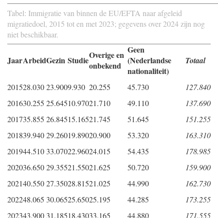
Tabel: Immigratie van binnen de EU/EFTA naar afgeleid
migratiedoel, 2015 tot en met 2023; gegevens over 2024 zijn nog
niet beschikbaar.
Geen
Overige en
Jaar
Arbeid
Gezin
Studie
(Nederlandse
Totaal
onbekend
nationaliteit)
2015
28.030
23.900
9.930
20.255
45.730
127.840
2016
30.255
25.645
10.970
21.710
49.110
137.690
2017
35.855
26.845
15.165
21.745
51.645
151.255
2018
39.940
29.260
19.890
20.900
53.320
163.310
2019
44.510
33.070
22.960
24.015
54.435
178.985
2020
36.650
29.355
21.550
21.625
50.720
159.900
2021
40.550
27.350
28.815
21.025
44.990
162.730
2022
48.065
30.065
25.650
25.195
44.285
173.255
2023
43.900
31.185
18.430
33.165
44.880
171.555