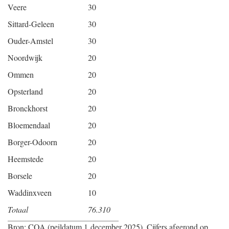
Veere
30
Sittard-Geleen
30
Ouder-Amstel
30
Noordwijk
20
Ommen
20
Opsterland
20
Bronckhorst
20
Bloemendaal
20
Borger-Odoorn
20
Heemstede
20
Borsele
20
Waddinxveen
10
Totaal
76.310
Bron: COA (peildatum 1 december 2025). Cijfers afgerond op