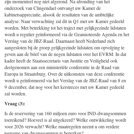
zijn momenteel nog niet afgerond. Na afronding van het
onderzoek van Clingendael ontvangt uw Kamer de
kabinetsappreciatie, alsook de resultaten van de ambtelijke
analyse. Naar verwachting zal dit in Q1 met uw Kamer gedeeld
worden. Met betrekking tot het traject met gelijkgezinde lidstaten
wordt u regulier geïnformeerd via de Geannoteerde Agenda en het
Verslag van de JBZ-Raad. Daarnaast heeft Nederland zich
aangesloten bij de groep gelijkgezinde lidstaten om opvolging te
geven aan de brief van de negen lidstaten over het EVRM. In dat
kader heeft de Staatssecretaris van Justitie en Veiligheid ook
deelgenomen aan een ministeriële conferentie in de Raad van
Europa in Straatsburg. Over de uitkomsten van deze conferentie
wordt u geïnformeerd via het Verslag van de JBZ-Raad van 8 en
9 december, dat nog voor het kerstreces met uw Kamer gedeeld
zal worden.
Vraag (3):
Is de reservering van 160 miljoen euro voor IND-dwangsommen
toereikend? Hoeveel is al uitgekeerd? Welke ontwikkeling wordt
voor 2026 verwacht? Welke maatregelen neemt u om verdere
toename van dwangsommen te beperken?