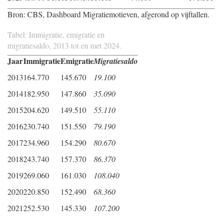
Bron: CBS, Dashboard Migratiemotieven, afgerond op vijftallen.
Tabel: Immigratie, emigratie en
migratiesaldo, 2013 tot en met 2024.
Jaar
Immigratie
Emigratie
Migratiesaldo
2013
164.770
145.670
19.100
2014
182.950
147.860
35.090
2015
204.620
149.510
55.110
2016
230.740
151.550
79.190
2017
234.960
154.290
80.670
2018
243.740
157.370
86.370
2019
269.060
161.030
108.040
2020
220.850
152.490
68.360
2021
252.530
145.330
107.200