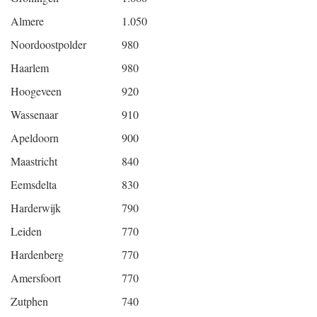
Almere
1.050
Noordoostpolder
980
Haarlem
980
Hoogeveen
920
Wassenaar
910
Apeldoorn
900
Maastricht
840
Eemsdelta
830
Harderwijk
790
Leiden
770
Hardenberg
770
Amersfoort
770
Zutphen
740