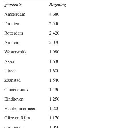
gemeente
Bezetting
Amsterdam
4.680
Dronten
2.540
Rotterdam
2.420
Arnhem
2.070
Westerwolde
1.980
Assen
1.630
Utrecht
1.600
Zaanstad
1.540
Cranendonck
1.430
Eindhoven
1.250
Haarlemmermeer
1.200
Gilze en Rijen
1.170
Groningen
1.060