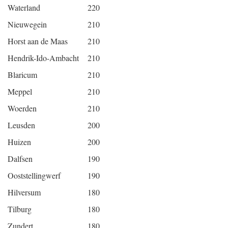
Waterland
220
Nieuwegein
210
Horst aan de Maas
210
Hendrik-Ido-Ambacht
210
Blaricum
210
Meppel
210
Woerden
210
Leusden
200
Huizen
200
Dalfsen
190
Ooststellingwerf
190
Hilversum
180
Tilburg
180
Zundert
180