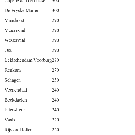
Capelle aan den IJssel
300
De Fryske Marren
300
Maashorst
290
Meierijstad
290
Westerveld
290
Oss
290
Leidschendam-Voorburg
280
Renkum
270
Schagen
250
Veenendaal
240
Beekdaelen
240
Etten-Leur
240
Vaals
220
Rijssen-Holten
220