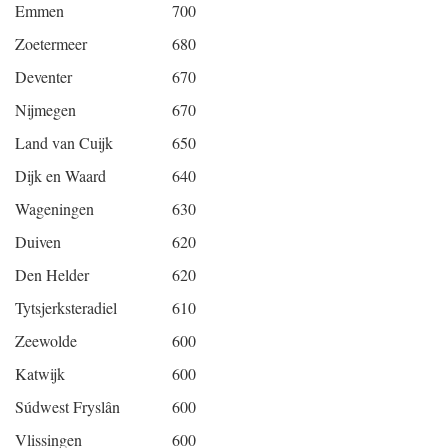
Emmen
700
Zoetermeer
680
Deventer
670
Nijmegen
670
Land van Cuijk
650
Dijk en Waard
640
Wageningen
630
Duiven
620
Den Helder
620
Tytsjerksteradiel
610
Zeewolde
600
Katwijk
600
Súdwest Fryslân
600
Vlissingen
600