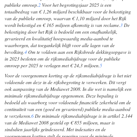
publieke omroep.
2
Voor het begrotingsjaar 2025 is een
totaalbedrag van € 1,26 miljard beschikbaar voor de bekostiging
van de publieke omroep, waarvan € 1,10 miljard door het Rijk
wordt bekostigd en € 165 miljoen afkomstig is van reclame.
3
De
bekostiging door het Rijk is bedoeld om een onafhankelijk,
gevarieerd en kwalitatief hoogwaardig media-aanbod te
waarborgen, dat toegankelijk blijft voor alle lagen van de
bevolking.
4
Om te voldoen aan een Rijksbrede dekkingsopgave is
in 2023 besloten om de rijksmediabijdrage voor de publieke
omroep per 2025 te verlagen met € 24,3 miljoen.
5
Voor de voorgenomen korting op de rijksmediabijdrage is het niet
voldoende om deze in de rijksbegroting te verwerken. Dit vergt
ook aanpassing van de Mediawet 2008. In die wet is namelijk een
minimale rijksmediabijdrage opgenomen. Deze bepaling is
bedoeld als waarborg voor voldoende financiële zekerheid om de
continuïteit van een (goed en gevarieerd) publieke media-aanbod
te verzekeren.
6
De minimale rijksmediabijdrage is in artikel 2.144
van de Mediawet 2008 gesteld op € 855 miljoen, maar is
sindsdien jaarlijks geïndexeerd. Met indexaties en de
voorgenomen korting stelt de regering voor de minimale