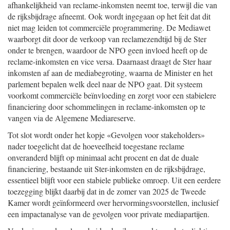
afhankelijkheid van reclame-inkomsten neemt toe, terwijl die van
de rijksbijdrage afneemt. Ook wordt ingegaan op het feit dat dit
niet mag leiden tot commerciële programmering. De Mediawet
waarborgt dit door de verkoop van reclamezendtijd bij de Ster
onder te brengen, waardoor de NPO geen invloed heeft op de
reclame-inkomsten en vice versa. Daarnaast draagt de Ster haar
inkomsten af aan de mediabegroting, waarna de Minister en het
parlement bepalen welk deel naar de NPO gaat. Dit systeem
voorkomt commerciële beïnvloeding en zorgt voor een stabielere
financiering door schommelingen in reclame-inkomsten op te
vangen via de Algemene Mediareserve.
Tot slot wordt onder het kopje «Gevolgen voor stakeholders»
nader toegelicht dat de hoeveelheid toegestane reclame
onveranderd blijft op minimaal acht procent en dat de duale
financiering, bestaande uit Ster-inkomsten en de rijksbijdrage,
essentieel blijft voor een stabiele publieke omroep. Uit een eerdere
toezegging blijkt daarbij dat in de zomer van 2025 de Tweede
Kamer wordt geïnformeerd over hervormingsvoorstellen, inclusief
een impactanalyse van de gevolgen voor private mediapartijen.