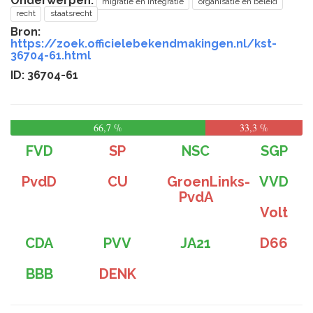
Onderwerpen:
migratie en integratie
organisatie en beleid
recht
staatsrecht
Bron:
https://zoek.officielebekendmakingen.nl/kst-
36704-61.html
ID: 36704-61
66,7 %
33,3 %
FVD
SP
NSC
SGP
PvdD
CU
GroenLinks-
VVD
PvdA
Volt
CDA
PVV
JA21
D66
BBB
DENK