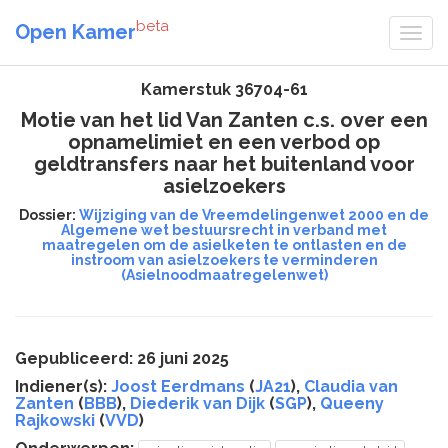
beta
Open Kamer
Kamerstuk 36704-61
Motie van het lid Van Zanten c.s. over een
opnamelimiet en een verbod op
geldtransfers naar het buitenland voor
asielzoekers
Dossier:
Wijziging van de Vreemdelingenwet 2000 en de
Algemene wet bestuursrecht in verband met
maatregelen om de asielketen te ontlasten en de
instroom van asielzoekers te verminderen
(Asielnoodmaatregelenwet)
Gepubliceerd: 26 juni 2025
Indiener(s):
Joost Eerdmans
(
JA21
),
Claudia van
Zanten
(
BBB
),
Diederik van Dijk
(
SGP
),
Queeny
Rajkowski
(
VVD
)