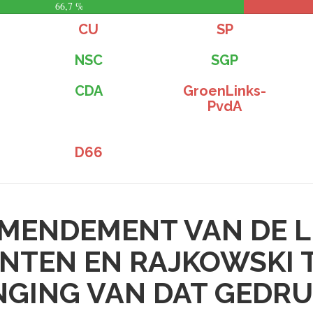
66,7 %
CU
SP
NSC
SGP
CDA
GroenLinks-
PvdA
D66
MENDEMENT VAN DE 
NTEN EN RAJKOWSKI 
GING VAN DAT GEDR