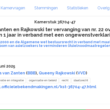
Kamervragen
Stemmingen
Statistieken
Overi
Kamerstuk 36704-47
ten en Rajkowski ter vervanging van nr. 22 o
n 1 jaar in verband met een ongewenstverklar
2000 en de Algemene wet bestuursrecht in verband met maat
room van asielzoekers te verminderen (Asielnoodmaatregele
uni 2025
a van Zanten
(
BBB
),
Queeny Rajkowski
(
VVD
)
ratie en integratie
organisatie en beleid
recht
staatsrecht
k.officielebekendmakingen.nl/kst-36704-47.html