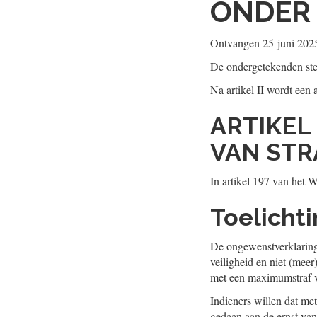
ONDER 
Ontvangen
25 juni 202
De ondergetekenden ste
Na artikel II wordt een 
ARTIKEL
VAN ST
In artikel 197 van het 
Toelicht
De ongewenstverklaring
veiligheid en niet (meer
met een maximumstraf v
Indieners willen dat m
gedaan aan de ernst van