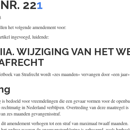
NR. 22
1
5
llen het volgende amendement voor:
artikel ingevoegd, luidende:
 IIA. WIJZIGING VAN HET 
RAFRECHT
Wetboek van Strafrecht wordt «zes maanden» vervangen door «een jaar»
ing
 is bedoeld voor vreemdelingen die een gevaar vormen voor de openbar
) rechtmatig in Nederland verblijven. Overtreding van deze maatregel is n
an zes maanden gevangenisstraf.
et dit amendement verhogen tot een straf van maximaal twaalf maanden.
 het gedrag waarop de ongewenstverklaring is gebaseerd, zoals herhaald