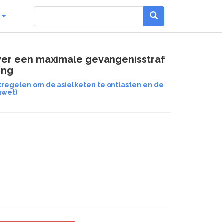
g
ver een maximale gevangenisstraf
ing
regelen om de asielketen te ontlasten en de
nwet)