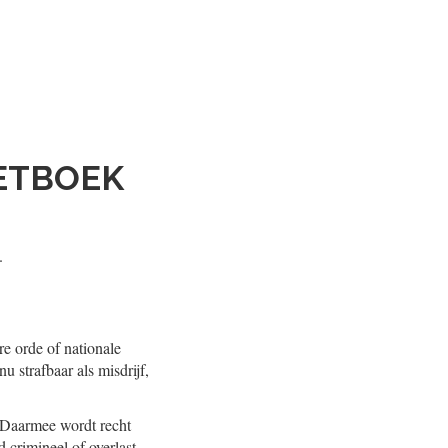
WETBOEK
.
e orde of nationale
u strafbaar als misdrijf,
 Daarmee wordt recht
 crimineel of overlast