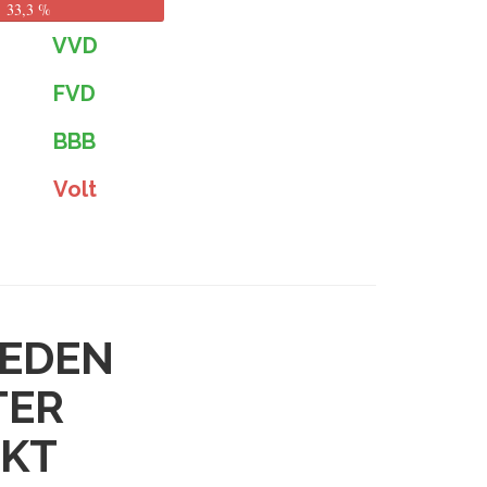
33,3 %
VVD
FVD
BBB
Volt
LEDEN
TER
UKT