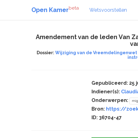
beta
Open Kamer
Wetsvoorstellen
Amendement van de leden Van Zan
va
Dossier:
Wijziging van de Vreemdelingenwet 
inst
Gepubliceerd: 25 j
Indiener(s):
Claudi
Onderwerpen:
mig
Bron:
https://zoe
ID: 36704-47