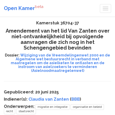
beta
Open Kamer
Kamerstuk 36704-37
Amendement van het lid Van Zanten over
niet-ontvankelijkheid bij opvolgende
aanvragen die zich nog in het
Schengengebied bevinden
Dossier:
Wijziging van de Vreemdelingenwet 2000 en de
Algemene wet bestuursrecht in verband met
maatregelen om de asielketen te ontlasten en de
instroom van asielzoekers te verminderen
(Asielnoodmaatregelenwet)
Gepubliceerd: 20 juni 2025
Indiener(s):
Claudia van Zanten
(
BBB
)
Onderwerpen:
migratie en integratie
organisatie en beleid
recht
staatsrecht