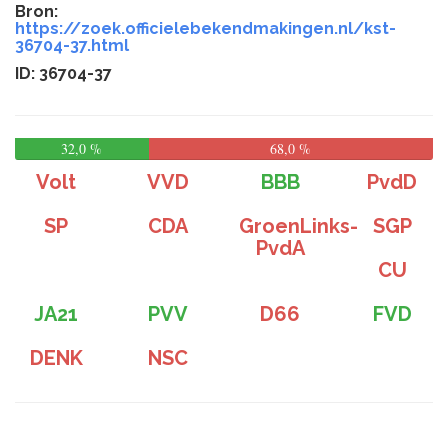
Bron:
https://zoek.officielebekendmakingen.nl/kst-
36704-37.html
ID: 36704-37
32,0 %
68,0 %
Volt
VVD
BBB
PvdD
SP
CDA
GroenLinks-
SGP
PvdA
CU
JA21
PVV
D66
FVD
DENK
NSC