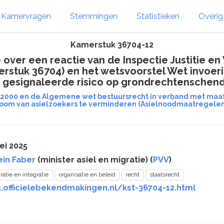
Kamervragen
Stemmingen
Statistieken
Overi
Kamerstuk 36704-12
over een reactie van de Inspectie Justitie en 
stuk 36704) en het wetsvoorstel Wet invoeri
t gesignaleerde risico op grondrechtenschen
2000 en de Algemene wet bestuursrecht in verband met maat
room van asielzoekers te verminderen (Asielnoodmaatregele
ei 2025
ein Faber
(minister asiel en migratie) (
PVV
)
ratie en integratie
organisatie en beleid
recht
staatsrecht
k.officielebekendmakingen.nl/kst-36704-12.html