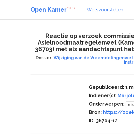
beta
Open Kamer
Wetsvoorstellen
Reactie op verzoek commissie 
Asielnoodmaatregelenwet (Kamer
36703) met als aandachtspunt he
Dossier:
Wijziging van de Vreemdelingenwet 
inst
Gepubliceerd: 1 m
Indiener(s):
Marjol
Onderwerpen:
mig
Bron:
https://zoe
ID: 36704-12