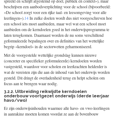
spreekt en schrijft afgestemd op doel, publiek en context»), maar
beschrijven een aanbodsverplichting voor de school (bijvoorbeeld:
«De school zorgt voor een rijke taal- en leesomgeving voor alle
leerlingen»).
14
In zulke doelen wordt dus niet voorgeschreven hoe
een school iets moet aanbieden, maar wel wat een school moet
aanbieden om de kerndoelen goed in het onderwijsprogramma te
laten terugkomen. Daarnaast worden de nu soms verschillend
geformuleerde bepalingen over en definities van het wettelijke
begrip «kerndoel» in de sectorwetten geharmoniseerd.
Met de voorgestelde wettelijke grondslag kunnen nieuwe
(concreter en specifieker geformuleerde) kerndoelen worden
vastgesteld, waardoor voor scholen en leerkrachten helderder is
wat de vereisten zijn die aan de inhoud van het onderwijs worden
gesteld. Dit dringt de overladenheid terug en helpt scholen om
focus aan te brengen waar nodig.
3.2.2. Uitbreiding reikwijdte kerndoelen
onderbouw voortgezet onderwijs (derde leerjaar
havo/vwo)
Er zijn onderwijsinhouden waarmee alle havo- en vwo-leerlingen
in aanraking moeten komen voordat ze aan de bovenbouw