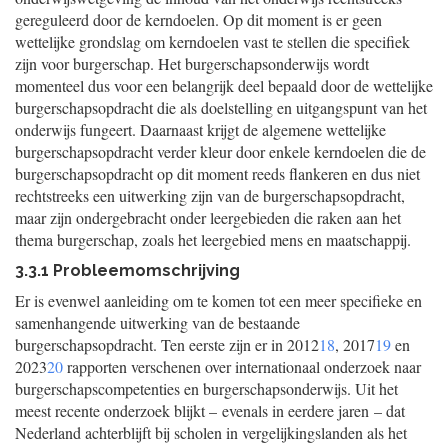
gereguleerd door de kerndoelen. Op dit moment is er geen
wettelijke grondslag om kerndoelen vast te stellen die specifiek
zijn voor burgerschap. Het burgerschapsonderwijs wordt
momenteel dus voor een belangrijk deel bepaald door de wettelijke
burgerschapsopdracht die als doelstelling en uitgangspunt van het
onderwijs fungeert. Daarnaast krijgt de algemene wettelijke
burgerschapsopdracht verder kleur door enkele kerndoelen die de
burgerschapsopdracht op dit moment reeds flankeren en dus niet
rechtstreeks een uitwerking zijn van de burgerschapsopdracht,
maar zijn ondergebracht onder leergebieden die raken aan het
thema burgerschap, zoals het leergebied mens en maatschappij.
3.3.1 Probleemomschrijving
Er is evenwel aanleiding om te komen tot een meer specifieke en
samenhangende uitwerking van de bestaande
burgerschapsopdracht. Ten eerste zijn er in 2012
18
, 2017
19
en
2023
20
rapporten verschenen over internationaal onderzoek naar
burgerschapscompetenties en burgerschapsonderwijs. Uit het
meest recente onderzoek blijkt – evenals in eerdere jaren – dat
Nederland achterblijft bij scholen in vergelijkingslanden als het