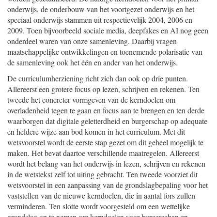
onderwijs, de onderbouw van het voortgezet onderwijs en het
speciaal onderwijs stammen uit respectievelijk 2004, 2006 en
2009. Toen bijvoorbeeld sociale media, deepfakes en AI nog geen
onderdeel waren van onze samenleving. Daarbij vragen
maatschappelijke ontwikkelingen en toenemende polarisatie van
de samenleving ook het één en ander van het onderwijs.
De curriculumherziening richt zich dan ook op drie punten.
Allereerst een grotere focus op lezen, schrijven en rekenen. Ten
tweede het concreter vormgeven van de kerndoelen om
overladenheid tegen te gaan en focus aan te brengen en ten derde
waarborgen dat digitale geletterdheid en burgerschap op adequate
en heldere wijze aan bod komen in het curriculum. Met dit
wetsvoorstel wordt de eerste stap gezet om dit geheel mogelijk te
maken. Het bevat daartoe verschillende maatregelen. Allereerst
wordt het belang van het onderwijs in lezen, schrijven en rekenen
in de wetstekst zelf tot uiting gebracht. Ten tweede voorziet dit
wetsvoorstel in een aanpassing van de grondslagbepaling voor het
vaststellen van de nieuwe kerndoelen, die in aantal fors zullen
verminderen. Ten slotte wordt voorgesteld om een wettelijke
grondslag op te nemen om kerndoelen voor burgerschap en