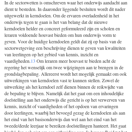
In de sectorwetten is omschreven waar het onderwijs aandacht aan
dient te besteden. In daaronder liggende besluiten wordt dit nader
uitgewerkt in kerndoelen. Om de ervaren overladenheid in het
onderwijs tegen te gaan is het van belang dat de nieuwe
kerndoelen helder en concreet geformuleerd zijn en scholen en
leraren voldoende houvast bieden om hun onderwijs vorm te
geven. Voor de huidige kerndoelen geldt dat zij op basis van de
sectorwetgeving een beschrijving dienen te geven van kwaliteiten
van leerlingen op het gebied van kennis, inzicht en
vaardigheden.
13
Om leraren meer houvast te bieden acht de
regering het wenselijk om twee wijzigingen aan te brengen in de
grondslagbepaling. Allereerst wordt het mogelijk gemaakt om ook
uitwerkingen van kerndoelen vast te kunnen stellen. Zowel de
uitwerking als het kerndoel zelf dienen binnen de reikwijdte van
de bepaling te blijven. Namelijk dat het gaat om een inhoudelijke
doelstelling aan het onderwijs die gericht is op het verwerven van
kennis, inzicht of vaardigheden of het opdoen van ervaringen
door leerlingen, waarbij het bevoegd gezag de kerndoelen als aan
het eind van het basisonderwijs dan wel aan het eind van het
tweede/derde leerjaar te bereiken doelstellingen hanteert. Het gaat