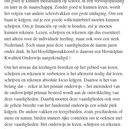
om goed te kunnen meedraaien op school, in een vervolgopleiding
en later in de maatschappij. Zonder goed te kunnen lezen, wordt
het volgen van andere schoolvakken een grote uitdaging. Om een
baan te krijgen, zul je een goede sollicitatiebrief moeten kunnen
schrijven. Om je financiën op orde te houden, zul je moeten
kunnen rekenen. Lezen, schrijven en rekenen zijn dus essentieel:
niet alleen voor de individuele leerling, maar ook voor een sterk
Nederland. Toch staan juist deze vaardigheden de laatste jaren
onder druk. In het Hoofdlijnenakkoord is daarom een Herstelplan
Kwaliteit Onderwijs aangekondigd.
1
Om het niveau dat leerlingen bereiken op het gebied van lezen,
schrijven en rekenen te verbeteren is het allereerst nodig dat lezen,
schrijven en rekenen absolute focus krijgen. Daartoe is het van
belang dat – zeker in het primair onderwijs – het merendeel van
de onderwijstijd primair besteed wordt aan de ontwikkeling van
deze vaardigheden. Daarbij moeten deze vaardigheden ook over
de gehele breedte van het funderend onderwijs een solide plek
krijgen. De andere vakken en leergebieden, zoals geschiedenis of
mens en natuur, bieden immers rijke contexten om te oefenen met
deze vaardigheden. Het onderwijs in lezen, schrijven en rekenen