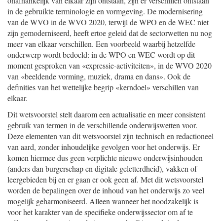
onafhankelijk van elkaar zijn ontstaan, zijn er verschillen ontstaan
in de gebruikte terminologie en vormgeving. De modernisering
van de WVO in de WVO 2020, terwijl de WPO en de WEC niet
zijn gemoderniseerd, heeft ertoe geleid dat de sectorwetten nu nog
meer van elkaar verschillen. Een voorbeeld waarbij hetzelfde
onderwerp wordt bedoeld: in de WPO en WEC wordt op dit
moment gesproken van «expressie-activiteiten», in de WVO 2020
van «beeldende vorming, muziek, drama en dans». Ook de
definities van het wettelijke begrip «kerndoel» verschillen van
elkaar.
Dit wetsvoorstel stelt daarom een actualisatie en meer consistent
gebruik van termen in de verschillende onderwijswetten voor.
Deze elementen van dit wetsvoorstel zijn technisch en redactioneel
van aard, zonder inhoudelijke gevolgen voor het onderwijs. Er
komen hiermee dus geen verplichte nieuwe onderwijsinhouden
(anders dan burgerschap en digitale geletterdheid), vakken of
leergebieden bij en er gaan er ook geen af. Met dit wetsvoorstel
worden de bepalingen over de inhoud van het onderwijs zo veel
mogelijk geharmoniseerd. Alleen wanneer het noodzakelijk is
voor het karakter van de specifieke onderwijssector om af te