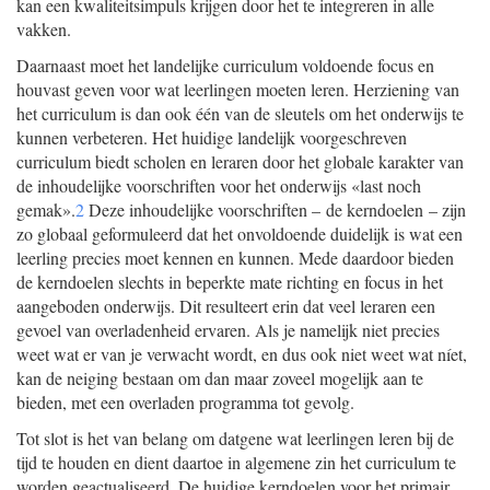
kan een kwaliteitsimpuls krijgen door het te integreren in alle
vakken.
Daarnaast moet het landelijke curriculum voldoende focus en
houvast geven voor wat leerlingen moeten leren. Herziening van
het curriculum is dan ook één van de sleutels om het onderwijs te
kunnen verbeteren. Het huidige landelijk voorgeschreven
curriculum biedt scholen en leraren door het globale karakter van
de inhoudelijke voorschriften voor het onderwijs «last noch
gemak».
2
Deze inhoudelijke voorschriften – de kerndoelen – zijn
zo globaal geformuleerd dat het onvoldoende duidelijk is wat een
leerling precies moet kennen en kunnen. Mede daardoor bieden
de kerndoelen slechts in beperkte mate richting en focus in het
aangeboden onderwijs. Dit resulteert erin dat veel leraren een
gevoel van overladenheid ervaren. Als je namelijk niet precies
weet wat er van je verwacht wordt, en dus ook niet weet wat níet,
kan de neiging bestaan om dan maar zoveel mogelijk aan te
bieden, met een overladen programma tot gevolg.
Tot slot is het van belang om datgene wat leerlingen leren bij de
tijd te houden en dient daartoe in algemene zin het curriculum te
worden geactualiseerd. De huidige kerndoelen voor het primair