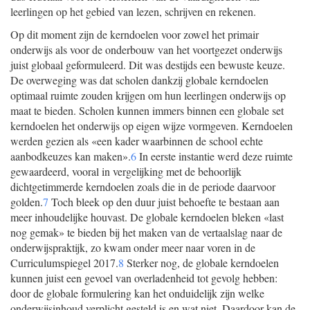
leerlingen op het gebied van lezen, schrijven en rekenen.
Op dit moment zijn de kerndoelen voor zowel het primair
onderwijs als voor de onderbouw van het voortgezet onderwijs
juist globaal geformuleerd. Dit was destijds een bewuste keuze.
De overweging was dat scholen dankzij globale kerndoelen
optimaal ruimte zouden krijgen om hun leerlingen onderwijs op
maat te bieden. Scholen kunnen immers binnen een globale set
kerndoelen het onderwijs op eigen wijze vormgeven. Kerndoelen
werden gezien als «een kader waarbinnen de school echte
aanbodkeuzes kan maken».
6
In eerste instantie werd deze ruimte
gewaardeerd, vooral in vergelijking met de behoorlijk
dichtgetimmerde kerndoelen zoals die in de periode daarvoor
golden.
7
Toch bleek op den duur juist behoefte te bestaan aan
meer inhoudelijke houvast. De globale kerndoelen bleken «last
nog gemak» te bieden bij het maken van de vertaalslag naar de
onderwijspraktijk, zo kwam onder meer naar voren in de
Curriculumspiegel 2017.
8
Sterker nog, de globale kerndoelen
kunnen juist een gevoel van overladenheid tot gevolg hebben:
door de globale formulering kan het onduidelijk zijn welke
onderwijsinhoud verplicht gesteld is en wat niet. Daardoor kan de