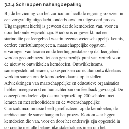
3.2.4 Schrappen nahangbepaling
Bij de herziening van het curriculum heeft de regering voorzien in
een zorgvuldig uitgedacht, onderbouwd en uitgevoerd proces.
Uitgangspunt hierbij is geweest dat de kerndoelen van, voor en
door het onderwijsveld zijn. Hiertoe is er gewerkt met een
startnotitie per leergebied waarin recente wetenschappelijk kennis,
eerdere curriculumprojecten, maatschappelijke opgaven,
ervaringen van leraren en de leerlingprestaties op dat leergebied
werden gecombineerd tot een gezamenlijk punt van vertrek voor
de nieuw te ontwikkelen kerndoelen. Ontwikkelteams,
samengesteld uit leraren, vakexperts en curriculumontwikkelaars
werkten samen om de kerndoelen daarna op te stellen.
Advieskringen van maatschappelijke en educatieve organisaties
hebben meegewerkt en hun achterban om feedback gevraagd. De
conceptkerndoelen zijn daarna beproefd op 200 scholen, met
leraren en met schoolleiders en de wetenschappelijke
Curriculumcommissie heeft gereflecteerd op de kerndoelen, de
architectuur, de samenhang en het proces. Kortom – er liggen
kerndoelen die van, voor en door het onderwijs zijn opgesteld in
co-creatie met alle belangrijke stakeholders in en om het