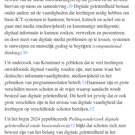
hiervan op mens en samenleving.
29
Digitale geletterdheid bestaat
onder andere uit de vaardigheden die leerlingen nodig hebben om
basis-ICT-systemen te hanteren; bewust, kritisch en actief om te
gaan met media (mediawijsheid) en kunstmatige intelligentie;
digitaal informatie te kunnen zoeken, verwerken en presenteren;
en door inzet van digitale media problemen op te lossen, systemen
te ontwerpen en menselijk gedrag te begrijpen
(computational
thinking)
.
30
Uit onderzoek van Kennisnet is gebleken dat te veel leerlingen
onvoldoende digitaal vaardig zouden zijn, met name waar het
(kritische) informatievaardigheden, mediawijsheid en het
gebruiken van programmeertalen betreft.
31
Daarnaast zijn er grote
verschillen tussen scholen in de wijze waarop aandacht wordt
besteed aan digitale geletterdheid. Dit heeft tot gevolg dat er ook
grote verschillen zijn in het niveau van digitale vaardigheid dat
leerlingen op verschillende scholen bereiken.
32
Uit het begin 2024 gepubliceerde
Peilingsonderzoek digitale
geletterdheid einde basisonderwijs
33
blijkt dat scholen zich zeer
bewust zijn van het belang van digitale geletterdheid in het