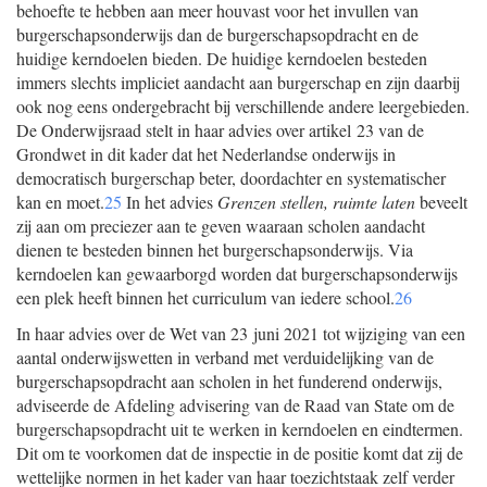
behoefte te hebben aan meer houvast voor het invullen van
burgerschapsonderwijs dan de burgerschapsopdracht en de
huidige kerndoelen bieden. De huidige kerndoelen besteden
immers slechts impliciet aandacht aan burgerschap en zijn daarbij
ook nog eens ondergebracht bij verschillende andere leergebieden.
De Onderwijsraad stelt in haar advies over artikel 23 van de
Grondwet in dit kader dat het Nederlandse onderwijs in
democratisch burgerschap beter, doordachter en systematischer
kan en moet.
25
In het advies
Grenzen stellen, ruimte laten
beveelt
zij aan om preciezer aan te geven waaraan scholen aandacht
dienen te besteden binnen het burgerschapsonderwijs. Via
kerndoelen kan gewaarborgd worden dat burgerschapsonderwijs
een plek heeft binnen het curriculum van iedere school.
26
In haar advies over de Wet van 23 juni 2021 tot wijziging van een
aantal onderwijswetten in verband met verduidelijking van de
burgerschapsopdracht aan scholen in het funderend onderwijs,
adviseerde de Afdeling advisering van de Raad van State om de
burgerschapsopdracht uit te werken in kerndoelen en eindtermen.
Dit om te voorkomen dat de inspectie in de positie komt dat zij de
wettelijke normen in het kader van haar toezichtstaak zelf verder