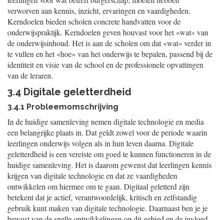
verworven aan kennis, inzicht, ervaringen en vaardigheden.
Kerndoelen bieden scholen concrete handvatten voor de
onderwijspraktijk. Kerndoelen geven houvast voor het «wat» van
de onderwijsinhoud. Het is aan de scholen om dat «wat» verder in
te vullen en het «hoe» van het onderwijs te bepalen, passend bij de
identiteit en visie van de school en de professionele opvattingen
van de leraren.
3.4 Digitale geletterdheid
3.4.1 Probleemomschrijving
In de huidige samenleving nemen digitale technologie en media
een belangrijke plaats in. Dat geldt zowel voor de periode waarin
leerlingen onderwijs volgen als in hun leven daarna. Digitale
geletterdheid is een vereiste om goed te kunnen functioneren in de
huidige samenleving. Het is daarom gewenst dat leerlingen kennis
krijgen van digitale technologie en dat ze vaardigheden
ontwikkelen om hiermee om te gaan. Digitaal geletterd zijn
betekent dat je actief, verantwoordelijk, kritisch en zelfstandig
gebruik kunt maken van digitale technologie. Daarnaast ben je je
bewust van de snelle ontwikkelingen op dit gebied en de invloed