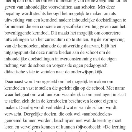
hierbij dan ook niet om een uitbreiding van de bevoegdheid tot het
geven van inhoudelijke voorschriften aan scholen. Met deze
bepaling wordt slechts beoogd het mogelijk te maken om als
uitwerking van een kerndoel nadere inhoudelijke doelstellingen te
formuleren die een concrete en specifieke invulling geven aan het
bovenliggende kerndoel. Dit maakt het mogelijk om concretere
uitwerkingen van het curriculum op te stellen. Bij de vormgeving
van de kerndoelen, alsmede de uitwerking daarvan, blijft het
uitgangspunt dat deze ruimte bieden aan de school om de
inhoudelijke doelstellingen in overeenstemming met de eigen
richting van de school en volgens de eigen pedagogisch-
didactische visie te vertalen naar de onderwijspraktijk.
Daarnaast wordt voorgesteld om het mogelijk te maken om
kerndoelen vast te stellen die gericht zijn op de school. Met name
waar het gaat om wat randvoorwaardelijk is om leerlingen in staat
te stellen zich de in de kerndoelen beschreven lesstof eigen te
maken. Daarbij wordt verhelderd wat er van de school wordt
verwacht. Dergelijke doelen, die ook wel «aanboddoelen»
genoemd kunnen worden, beschrijven niet wat de leerling moet
leren en vervolgens kennen of kunnen (bijvoorbeeld: «De leerling