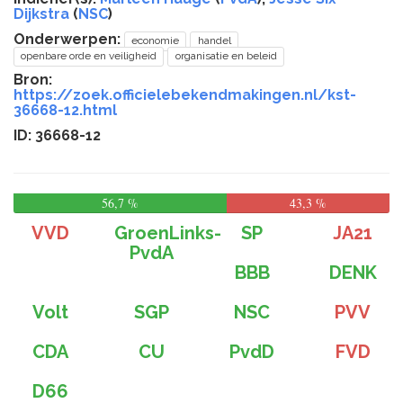
Dijkstra
(
NSC
)
Onderwerpen:
economie
handel
openbare orde en veiligheid
organisatie en beleid
Bron:
https://zoek.officielebekendmakingen.nl/kst-
36668-12.html
ID: 36668-12
56,7 %
43,3 %
VVD
GroenLinks-
SP
JA21
PvdA
BBB
DENK
Volt
SGP
NSC
PVV
CDA
CU
PvdD
FVD
D66