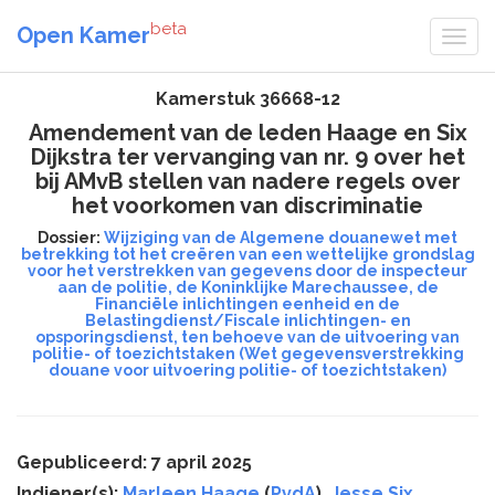
beta
Open Kamer
Kamerstuk 36668-12
Amendement van de leden Haage en Six
Dijkstra ter vervanging van nr. 9 over het
bij AMvB stellen van nadere regels over
het voorkomen van discriminatie
Dossier:
Wijziging van de Algemene douanewet met
betrekking tot het creëren van een wettelijke grondslag
voor het verstrekken van gegevens door de inspecteur
aan de politie, de Koninklijke Marechaussee, de
Financiële inlichtingen eenheid en de
Belastingdienst/Fiscale inlichtingen- en
opsporingsdienst, ten behoeve van de uitvoering van
politie- of toezichtstaken (Wet gegevensverstrekking
douane voor uitvoering politie- of toezichtstaken)
Gepubliceerd: 7 april 2025
Indiener(s):
Marleen Haage
(
PvdA
),
Jesse Six