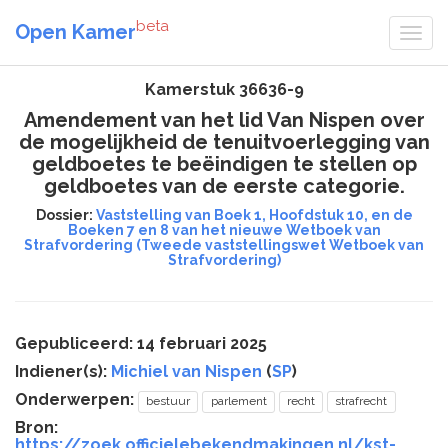
beta
Open Kamer
Kamerstuk 36636-9
Amendement van het lid Van Nispen over
de mogelijkheid de tenuitvoerlegging van
geldboetes te beëindigen te stellen op
geldboetes van de eerste categorie.
Dossier:
Vaststelling van Boek 1, Hoofdstuk 10, en de
Boeken 7 en 8 van het nieuwe Wetboek van
Strafvordering (Tweede vaststellingswet Wetboek van
Strafvordering)
Gepubliceerd: 14 februari 2025
Indiener(s):
Michiel van Nispen
(
SP
)
Onderwerpen:
bestuur
parlement
recht
strafrecht
Bron:
https://zoek.officielebekendmakingen.nl/kst-