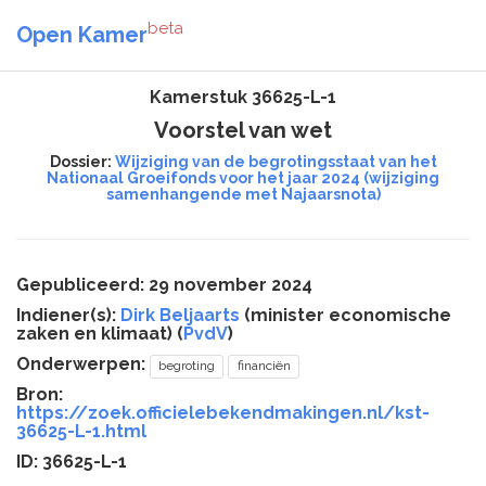
beta
Open Kamer
Kamerstuk 36625-L-1
Voorstel van wet
Dossier:
Wijziging van de begrotingsstaat van het
Nationaal Groeifonds voor het jaar 2024 (wijziging
samenhangende met Najaarsnota)
Gepubliceerd: 29 november 2024
Indiener(s):
Dirk Beljaarts
(minister economische
zaken en klimaat) (
PvdV
)
Onderwerpen:
begroting
financiën
Bron:
https://zoek.officielebekendmakingen.nl/kst-
36625-L-1.html
ID: 36625-L-1