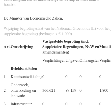
houden.
Gegeven
De Minister van Economische Zaken,
Wijziging begrotingsstaat van het Nationaal Groeifonds (L) voor het
suppletoire begroting) (bedragen x € 1.000)
Vastgestelde begroting (incl.
Art.
Omschrijving
Suppletoire Begrotingen, NvW en
Mutati
amendementen)
Verplichtingen
Uitgaven
Ontvangsten
Verplic
Beleidsartikelen
1
Kennisontwikkeling
0
0
0
0
Onderzoek,
2
ontwikkeling en
366.621
89.159
0
1.800
innovatie
3
Infrastructuur
0
0
0
0