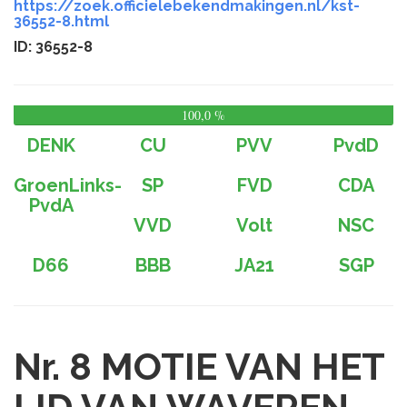
https://zoek.officielebekendmakingen.nl/kst-
36552-8.html
ID: 36552-8
100,0 %
0,
%
DENK
CU
PVV
PvdD
GroenLinks-
SP
FVD
CDA
PvdA
VVD
Volt
NSC
D66
BBB
JA21
SGP
Nr. 8
MOTIE VAN HET