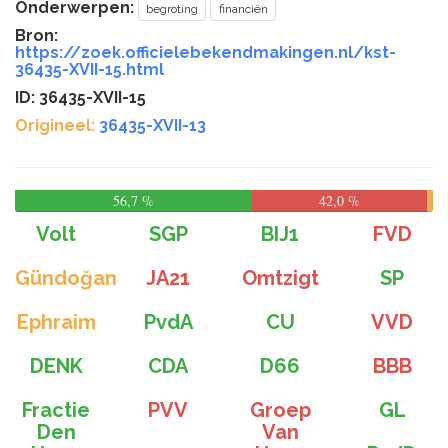
Onderwerpen:
begroting
financiën
Bron:
https://zoek.officielebekendmakingen.nl/kst-
36435-XVII-15.html
ID: 36435-XVII-15
Origineel:
36435-XVII-13
56,7 %
42,0 %
Volt
SGP
BIJ1
FVD
Gündoğan
JA21
Omtzigt
SP
Ephraim
PvdA
CU
VVD
DENK
CDA
D66
BBB
Fractie
PVV
Groep
GL
Den
Van