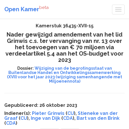
beta
Open Kamer
Kamerstuk 36435-XVII-15
Nader gewijzigd amendement van het lid
Grinwis c.s. ter vervanging van nr. 13 over
het toevoegen van € 70 miljoen via
verdeelartikel 5.4 aan het OS-budget voor
2023
Dossier:
Wijziging van de begrotingsstaat van
Buitenlandse Handel en Ontwikkelingssamenwerking
(XVII) voor het jaar 2023 (wijziging samenhangende met
Miljoenennota)
Gepubliceerd: 26 oktober 2023
Indiener(s):
Pieter Grinwis
(
CU
),
Stieneke van der
Graaf
(
CU
),
Inge van Dijk
(
CDA
),
Bart van den Brink
(
CDA
)