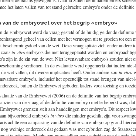
e hierbij de balans gewogen is. Daarna zullen de initiatiefnemers schets
ee het laten vallen van tot stand gebrachte embryo’s onder de definitie
ies van de embryowet over het begrip «embryo»
van de Embryowet werd de vraag gesteld of de huidig geldende definitie
menhangend geheel van cellen met het vermogen uit te groeien tot een
t beschermingsdoel van de wet. Deze vraag spitste zich onder andere toe
 zoals
in vitro
embryo’s die niet teruggeplaatst worden en embryoachtige 
o’s zijn in de zin van de wet. Niet levensvatbare embryo’s zouden niet o
l bescherming verdienen. In de evaluatie werd opgemerkt dat indien niet
 de wet vallen, dit diverse implicaties heeft. Onder andere zou
in vitro
w
svatbare embryo’s, inclusief het opzettelijk tot stand brengen van niet
nderzoek, buiten de Embryowet geboden kaders voor toetsing en toezic
 evaluatie van de Embryowet (2006) en de definitie van het begrip embry
 aanzien van de vraag of de definitie van embryo niet te beperkt was, dat
e Embryowet grenzen stelt aan handelingen met embryo’s. Dit respect k
e aan bijvoorbeeld embryo’s
in vitro
die minder geschikt zijn voor zwanger
aris achtte een aanpassing van de definitie van embryo op grond hierva
 nog weinige onderzoek dat gedaan was met cybriden zag de Staatssecr
et te wijzigen. Mocht een normstelling voor cybriden aan de orde kom