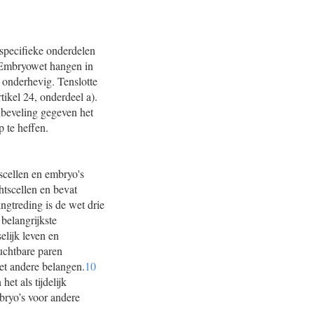
specifieke onderdelen
e Embryowet hangen in
 onderhevig. Tenslotte
tikel 24, onderdeel a).
nbeveling gegeven het
 te heffen.
scellen en embryo's
htscellen en bevat
ngtreding is de wet drie
 belangrijkste
elijk leven en
uchtbare paren
met andere belangen.
10
et als tijdelijk
bryo’s voor andere