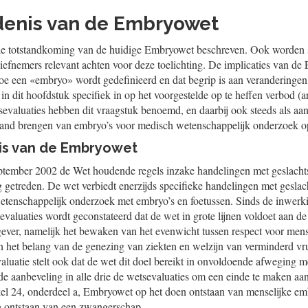
denis van de Embryowet
 de totstandkoming van de huidige Embryowet beschreven. Ook worden 
atiefnemers relevant achten voor deze toelichting. De implicaties van d
e een «embryo» wordt gedefinieerd en dat begrip is aan veranderingen
 in dit hoofdstuk specifiek in op het voorgestelde op te heffen verbod (ar
valuaties hebben dit vraagstuk benoemd, en daarbij ook steeds als aa
tand brengen van embryo’s voor medisch wetenschappelijk onderzoek op
is van de Embryowet
eptember 2002 de Wet houdende regels inzake handelingen met geslacht
getreden. De wet verbiedt enerzijds specifieke handelingen met geslac
wetenschappelijk onderzoek met embryo’s en foetussen. Sinds de inwerki
evaluaties wordt geconstateerd dat de wet in grote lijnen voldoet aan de
gever, namelijk het bewaken van het evenwicht tussen respect voor mens
n het belang van de genezing van ziekten en welzijn van verminderd vr
valuatie stelt ook dat de wet dit doel bereikt in onvoldoende afweging 
de aanbeveling in alle drie de wetsevaluaties om een einde te maken aan h
kel 24, onderdeel a, Embryowet op het doen ontstaan van menselijke em
n ontstaan van een zwangerschap.