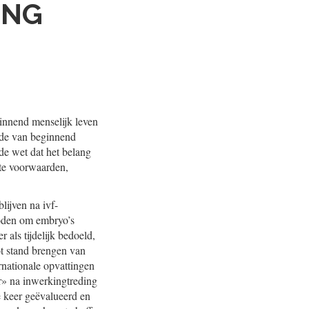
ING
innend menselijk leven
rde van beginnend
de wet dat het belang
kte voorwaarden,
lijven na ivf-
boden om embryo’s
 als tijdelijk bedoeld,
ot stand brengen van
rnationale opvattingen
ar» na inwerkingtreding
 keer geëvalueerd en