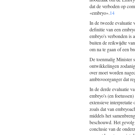
dat de verboden op comb
«embryo».
14
In de tweede evaluatie
definitie van een embry
embryo’s verbonden is a
buiten de reikwijdte van
om na te gaan of een bre
De toenmalig Minister s
ontwikkelingen zodanig 
over moet worden nageda
ambtsvoorganger dat regu
In de derde evaluatie v
embryo’s (en foetussen) 
extensieve interpretati
zoals dat van embryoach
middels het samenbrenge
beschouwd. Het gevolg h
conclusie van de onderz