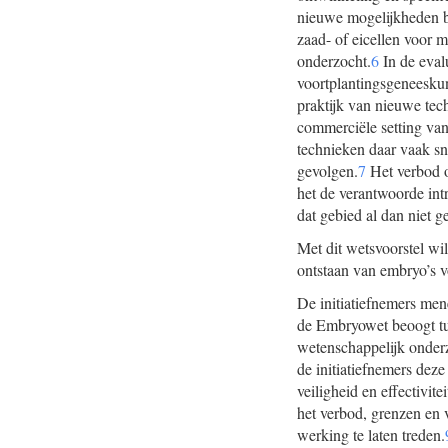
nieuwe mogelijkheden bi
zaad- of eicellen voor
onderzocht.
6
In de eval
voortplantingsgeneesku
praktijk van nieuwe tec
commerciële setting va
technieken daar vaak sn
gevolgen.
7
Het verbod o
het de verantwoorde int
dat gebied al dan niet g
Met dit wetsvoorstel wil
ontstaan van embryo’s v
De initiatiefnemers mene
de Embryowet beoogt tu
wetenschappelijk onderz
de initiatiefnemers dez
veiligheid en effectivit
het verbod, grenzen en 
werking te laten treden.