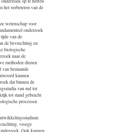
r onderzoek op te heffen
n het verbeteren van de
nze wetenschap voor
t fundamenteel onderzoek
tijde van de
van de bevruchting en
ke biologische
erzoek naar de
euwe methoden dienen
al van bestaande
antwoord kunnen
rzoek dat binnen de
gsstadia van nul tot
tijk tot stand gebracht
iologische processen
ontwikkelingsstadium
evruchting, vroege
elonderzoek. Ook kunnen