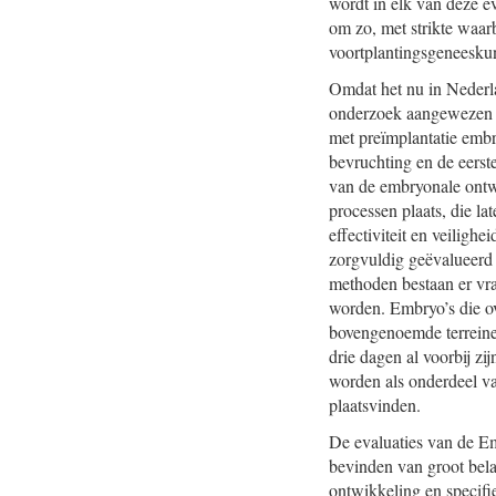
wordt in elk van deze e
om zo, met strikte waar
voortplantingsgeneesku
Omdat het nu in Nederl
onderzoek aangewezen op
met preïmplantatie embr
bevruchting en de eerst
van de embryonale ontw
processen plaats, die l
effectiviteit en veilig
zorgvuldig geëvalueerd 
methoden bestaan er vr
worden. Embryo’s die ov
bovengenoemde terreine
drie dagen al voorbij zij
worden als onderdeel va
plaatsvinden.
De evaluaties van de Em
bevinden van groot bela
ontwikkeling en specif