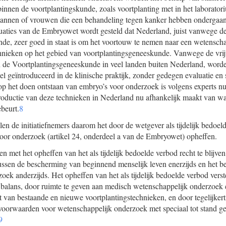
nnen de voortplantingskunde, zoals voortplanting met in het laboratori
 mannen of vrouwen die een behandeling tegen kanker hebben ondergaan
uaties van de Embryowet wordt gesteld dat Nederland, juist vanwege d
nde, zeer goed in staat is om het voortouw te nemen naar een wetensc
hnieken op het gebied van voortplantingsgeneeskunde. Vanwege de vrij
n de Voortplantingsgeneeskunde in veel landen buiten Nederland, wor
el geïntroduceerd in de klinische praktijk, zonder gedegen evaluatie en
p het doen ontstaan van embryo’s voor onderzoek is volgens experts nu
roductie van deze technieken in Nederland nu afhankelijk maakt van wat
ebeurt.
8
len de initiatiefnemers daarom het door de wetgever als tijdelijk bedoe
oor onderzoek (artikel 24, onderdeel a van de Embryowet) opheffen.
n met het opheffen van het als tijdelijk bedoelde verbod recht te blijve
ssen de bescherming van beginnend menselijk leven enerzijds en het b
oek anderzijds. Het opheffen van het als tijdelijk bedoelde verbod vers
e balans, door ruimte te geven aan medisch wetenschappelijk onderzoek 
eit van bestaande en nieuwe voortplantingstechnieken, en door tegelijker
voorwaarden voor wetenschappelijk onderzoek met speciaal tot stand ge
9