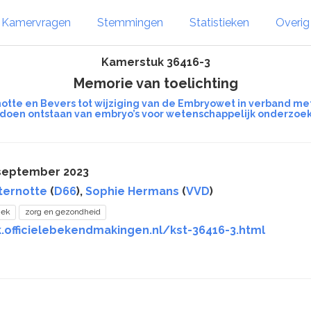
Kamervragen
Stemmingen
Statistieken
Overi
Kamerstuk 36416-3
Memorie van toelichting
otte en Bevers tot wijziging van de Embryowet in verband met d
doen ontstaan van embryo’s voor wetenschappelijk onderzoe
 september 2023
ternotte
(
D66
),
Sophie Hermans
(
VVD
)
iek
zorg en gezondheid
k.officielebekendmakingen.nl/kst-36416-3.html