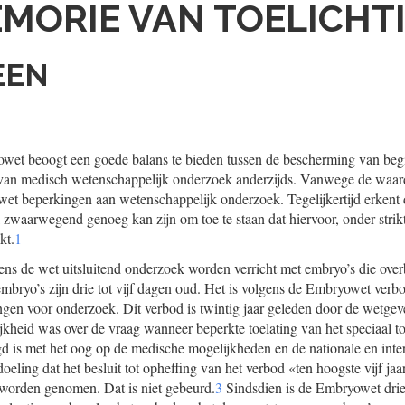
MORIE VAN TOELICHT
EEN
et beoogt een goede balans te bieden tussen de bescherming van beg
g van medisch wetenschappelijk onderzoek anderzijds. Vanwege de waa
e wet beperkingen aan wetenschappelijk onderzoek. Tegelijkertijd erkent 
 zwaarwegend genoeg kan zijn om toe te staan dat hiervoor, onder stri
kt.
1
s de wet uitsluitend onderzoek worden verricht met embryo’s die overb
bryo’s zijn drie tot vijf dagen oud. Het is volgens de Embryowet ver
engen voor onderzoek. Dit verbod is twintig jaar geleden door de wetgever
ijkheid was over de vraag wanneer beperkte toelating van het speciaal t
d is met het oog op de medische mogelijkheden en de nationale en inte
oeling dat het besluit tot opheffing van het verbod «ten hoogste vijf ja
orden genomen. Dat is niet gebeurd.
3
Sindsdien is de Embryowet drie