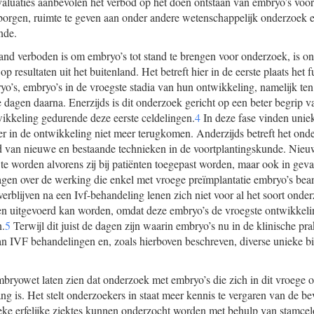
valuaties aanbevolen het verbod op het doen ontstaan van embryo’s voo
borgen, ruimte te geven aan onder andere wetenschappelijk onderzoek e
nde.
and verboden is om embryo’s tot stand te brengen voor onderzoek, is o
 resultaten uit het buitenland. Het betreft hier in de eerste plaats he
yo’s, embryo’s in de vroegste stadia van hun ontwikkeling, namelijk ten 
e dagen daarna. Enerzijds is dit onderzoek gericht op een beter begrip 
ikkeling gedurende deze eerste celdelingen.
4
In deze fase vinden unie
ater in de ontwikkeling niet meer terugkomen. Anderzijds betreft het ond
heid van nieuwe en bestaande technieken in de voortplantingskunde. Ni
te worden alvorens zij bij patiënten toegepast worden, maar ook in gev
agen over de werking die enkel met vroege preïmplantatie embryo’s be
erblijven na een Ivf-behandeling lenen zich niet voor al het soort onde
n uitgevoerd kan worden, omdat deze embryo’s de vroegste ontwikkelin
n.
5
Terwijl dit juist de dagen zijn waarin embryo’s nu in de klinische prak
n IVF behandelingen en, zoals hierboven beschreven, diverse unieke b
bryowet laten zien dat onderzoek met embryo’s die zich in dit vroege 
ng is. Het stelt onderzoekers in staat meer kennis te vergaren van de b
ieke erfelijke ziektes kunnen onderzocht worden met behulp van stamc