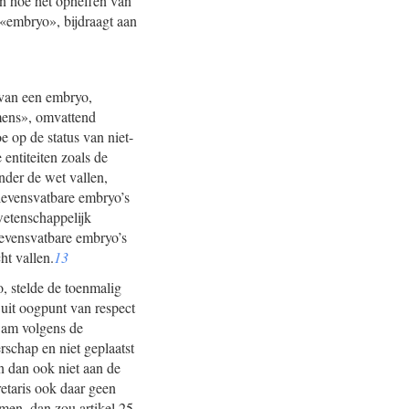
en hoe het opheffen van
 «embryo», bijdraagt aan
 van een embryo,
 mens», omvattend
 op de status van niet-
entiteiten zoals de
nder de wet vallen,
-levensvatbare embryo’s
etenschappelijk
-levensvatbare embryo’s
ht vallen.
13
o, stelde de toenmalig
 uit oogpunt van respect
wam volgens de
schap en niet geplaatst
n dan ook niet aan de
etaris ook daar geen
en, dan zou artikel 25