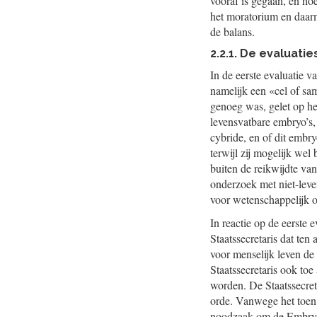
vooraf is gegaan, en ho
het moratorium en daarm
de balans.
2.2.1. De evaluat
In de eerste evaluatie 
namelijk een «cel of sa
genoeg was, gelet op he
levensvatbare embryo’s,
cybride, en of dit embry
terwijl zij mogelijk we
buiten de reikwijdte van
onderzoek met niet-leven
voor wetenschappelijk o
In reactie op de eerste
Staatssecretaris dat ten
voor menselijk leven d
Staatssecretaris ook to
worden. De Staatssecret
orde. Vanwege het toen
noodzaak om de Embryow