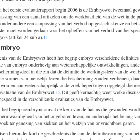
n het eerste evaluatierapport begin 2006 is de Embryowet tweemaal gew
passing van een aantal artikelen om de werkbaarheid van de wet in de pr
 onder andere een aanpassing van het verbod op geslachtskeuze en het
stel moet worden gedaan voor het opheffen van het verbod van het spec
's (artikel 24 sub a).
11
 embryo
enis van de Embryowet heeft het begrip embryo verscheidene definities 
itie van embryo onderhevig aan wetenschappelijke ontwikkelingen, ander
chermingsdoel in die zin dat de definitie de werkingssfeer van de wet bep
lle vormen van menselijk leven die bescherming zouden verdienen, daa
an worden aan wetenschappelijk onderzoek beperkingen opgelegd die ni
e evaluatie van de Embryowet.
12
Dit geeft kernachtig weer welke discuss
espeeld in de verschillende evaluaties van de Embryowet.
n het begrip «embryo» omvat de kern van de balans die gevonden word
chermwaardigheid van het ongeboren leven, en anderzijds het belang va
oek ter genezing van ziekten en het welzijn van onvruchtbare paren.
etsen hieronder kort de geschiedenis die aan de definitievorming van h