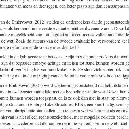
inaties van mens en dier regelt, een beter plaats zijn dan een aanpassi
 van de Embryowet (2012) stelden de onderzoekers dat de geconstatee
o, zoals benoemd in de eerste evaluatie, niet verdwenen waren. Doordat 
an de mogelijkheid «om uit te groeien tot een mens» vallen nu al niet-
 de wet. Zoals de auteurs van de tweede evaluatie het verwoorden: «er i
dere definitie niet de voorkeur verdient.»
15
telde in de kabinetsreactie het eens te zijn met de onderzoekers dat wa
zijn dat bepaalde embryo-achtige entiteiten tot stand kunnen worden g
cht of regulering hiervan noodzakelijk is. Ze sloot zich echter ook aan 
lering niet in de wijziging van de definitie van «embryo» hoeft te ligg
an de Embryowet (2021) werd wederom geconstateerd dat het uitsluiten 
niet in overeenstemming lijkt met de bedoeling van de wet. Bovendien ve
e om te kunnen worden toegepast, en is ze ook dan niet in staat op nieu
tige structuren (Embryo Like Structures; ELS), een kunstmatig «embry
n van pluripotente stamcellen, aan te geven wat wel en niet als embr
iervan is niet alleen rechtsonzekerheid, maar mogelijk ook een besch
oekers is wederom dat de huidige definitie van embryo in de wet moet