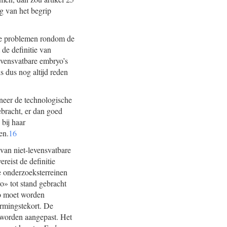
ng van het begrip
rde problemen rondom de
de definitie van
levensvatbare embryo’s
s dus nog altijd reden
nneer de technologische
ebracht, er dan goed
bij haar
en.
16
van niet-levensvatbare
reist de definitie
we onderzoeksterreinen
o» tot stand gebracht
yo moet worden
ermingstekort. De
 worden aangepast. Het