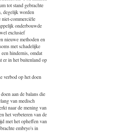
um tot stand gebrachte
, degelijk worden
e niet-commerciële
happelijk onderbouwde
wel exclusief
den nieuwe methoden en
 soms met schadelijke
 een hindernis, omdat
 er in het buitenland op
lde verbod op het doen
n doen aan de balans die
elang van medisch
terkt naar de mening van
en het verbeteren van de
tijd met het opheffen van
brachte embryo's in