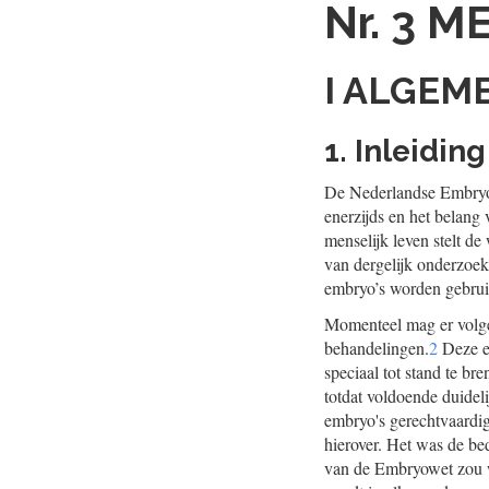
Nr. 3
ME
I ALGEM
1. Inleiding
De Nederlandse Embryow
enerzijds en het belan
menselijk leven stelt d
van dergelijk onderzoek
embryo’s worden gebrui
Momenteel mag er volgen
behandelingen.
2
Deze em
speciaal tot stand te br
totdat voldoende duidel
embryo's gerechtvaardig
hierover. Het was de bed
van de Embryowet zou w