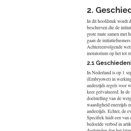
2. Geschie
In dit hoofdstuk wordt
beschreven die de initi
grote mate samen met ho
gaan de initiatiefnemers
Achtereenvolgende wetse
moratorium op het tot s
2.1 Geschieden
In Nederland is op 1 s
(Embryowet) in werking 
anderzijds regels voor 
keer geëvalueerd. In de 
doelstelling van de wet
waardigheid enerzijds e
anderzijds. Echter, de e
Specifiek luidt een van 
bedoelde verbod in arti
doeleinden dan het late