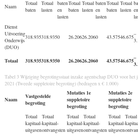
Totaal
Totaal
baten
Totaal
Totaal
baten
Totaal
Totaal
ba
Naam
baten
lasten
en
baten
lasten
en
baten
lasten
e
lasten
lasten
la
Dienst
Uitvoering
‒
318.935
318.935
0
26.206
26.206
0
43.575
46.675
Onderwijs
3
(DUO)
‒
Totaal
318.935
318.935
0
26.206
26.206
0
43.575
46.675
3
Tabel 3 Wijziging begrotingsstaat inzake agentschap DUO voor het j
2021 (Tweede suppletoire begroting) (bedragen x € 1.000)
Mutaties 1e
Mutaties 2e
Vastgestelde
Naam
suppletoire
suppletoire
begroting
begroting
begroting
Totaal
Totaal
Totaal
Totaal
Totaal
Totaal
kapitaal-
kapitaal-
kapitaal-
kapitaal-
kapitaal-
kapitaa
uitgaven
ontvangsten
uitgaven
ontvangsten
uitgaven
ontvan