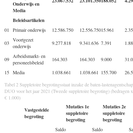
23.067.532
23.101.350
188.052
4.2
Onderwijs en
Media
Beleidsartikelen
01
Primair onderwijs
12.586.750
12.556.750
15.961
2.3
Voortgezet
03
9.277.818
9.341.636
7.391
1.8
onderwijs
Arbeidsmarkt- en
09
164.303
164.303
9.000
31.
personeelsbeleid
15
Media
1.038.661
1.038.661
155.700
26.
Tabel 2 Suppletoire begrotingsstaat inzake de baten-lastenagentscha
DUO voor het jaar 2021 (Tweede suppletoire begroting) (bedragen x
€ 1.000)
Mutaties 1e
Mutaties 2e
Vastgestelde
suppletoire
suppletoire
begroting
begroting
begroting
Saldo
Saldo
S