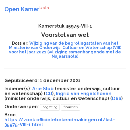
beta
Open Kamer
Kamerstuk 35975-VIII-1
Voorstel van wet
Dossier:
Wijziging van de begrotingsstaten van het
Ministerie van Onderwijs, Cultuur en Wetenschap (VIII)
voor het jaar 2021 (wijziging samenhangende met de
Najaarsnota)
Gepubliceerd: 1 december 2021
Indiener(s):
Arie Slob
(minister onderwijs, cultuur
en wetenschap) (
CU
),
Ingrid van Engelshoven
(minister onderwijs, cultuur en wetenschap) (
D66
)
Onderwerpen:
begroting
financiën
Bron:
https://zoek.officielebekendmakingen.nl/kst-
35975-VIII-1.html