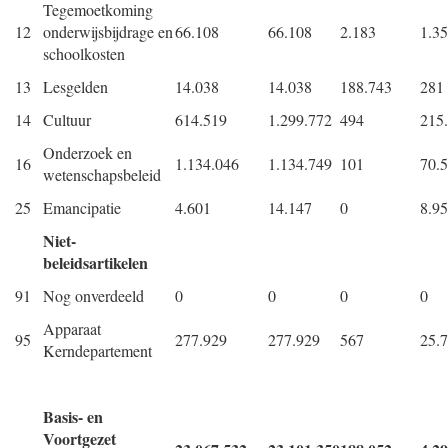
Tegemoetkoming
12
onderwijsbijdrage en
66.108
66.108
2.183
1.3
schoolkosten
13
Lesgelden
14.038
14.038
188.743
281
14
Cultuur
614.519
1.299.772
494
215
Onderzoek en
16
1.134.046
1.134.749
101
70.
wetenschapsbeleid
25
Emancipatie
4.601
14.147
0
8.9
Niet-
beleidsartikelen
91
Nog onverdeeld
0
0
0
0
Apparaat
95
277.929
277.929
567
25.
Kerndepartement
Basis- en
Voortgezet