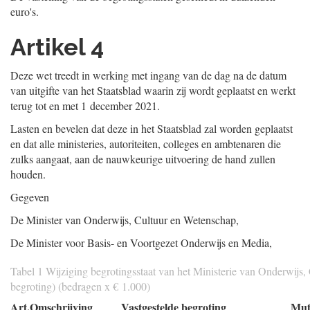
euro's.
Artikel 4
Deze wet treedt in werking met ingang van de dag na de datum
van uitgifte van het Staatsblad waarin zij wordt geplaatst en werkt
terug tot en met 1 december 2021.
Lasten en bevelen dat deze in het Staatsblad zal worden geplaatst
en dat alle ministeries, autoriteiten, colleges en ambtenaren die
zulks aangaat, aan de nauwkeurige uitvoering de hand zullen
houden.
Gegeven
De Minister van Onderwijs, Cultuur en Wetenschap,
De Minister voor Basis- en Voortgezet Onderwijs en Media,
Tabel 1 Wijziging begrotingsstaat van het Ministerie van Onderwijs,
begroting) (bedragen x € 1.000)
Art.
Omschrijving
Vastgestelde begroting
Muta