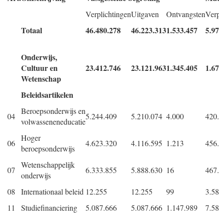
Verplichtingen
Uitgaven
Ontvangsten
Verp
Totaal
46.480.278
46.223.313
1.533.457
5.9
Onderwijs,
Cultuur en
23.412.746
23.121.963
1.345.405
1.6
Wetenschap
Beleidsartikelen
Beroepsonderwijs en
04
5.244.409
5.210.074
4.000
420
volwasseneneducatie
Hoger
06
4.623.320
4.116.595
1.213
456
beroepsonderwijs
Wetenschappelijk
07
6.333.855
5.888.630
16
467
onderwijs
08
Internationaal beleid
12.255
12.255
99
3.5
11
Studiefinanciering
5.087.666
5.087.666
1.147.989
7.5