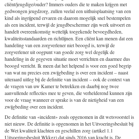
cliënt/jeugdige/ouder? Immers ouders die te maken krijgen met
gedwongen jeugdzorg, zullen veelal een uithuisplaatsing van een
kind als ingrijpend ervaren en daarom mogelijk snel bestempelen
als een incident, terwijl de jeugdbeschermer zijn werk uitvoert en
handelt overeenkomstig wettelijk toegekende bevoegdheden,
kwaliteitsstandaarden en richtlijnen. Een cliënt kan menen dat een
handeling van een zorgverlener niet beoogd is, terwijl de
zorgverlener uit oogpunt van goede zorg wel degelijk de
handeling in de gegeven situatie moet verrichten en daarmee dus
beoogd verricht. Ik meen dat het helpend is voor een goed begrip
van wat nu precies een zwijgbeding is over een incident – naast
uiteraard uitleg bij de definitie van incident – ook de context van
de vragen van uw Kamer te betrekken en daarbij nog twee
aanvullende reflecties mee te geven, die verhelderend kunnen zijn
voor de vraag wanneer er sprake is van de nietigheid van een
zwijgbeding over een incident.
De definitie van «incident» zoals opgenomen in dit wetsvoorstel is
niet nieuw. De definitie is opgenomen in het Uitvoeringsbesluit bij
de Wet kwaliteit klachten en geschillen zorg (artikel 1.1
Uitvoeringsbesluit Wkkgz) dat sinds 2016 van kracht is. De