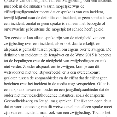
sprake is van de nietigheid van een zwijgbeding over een incident,
juist ook in die situaties waarin mogelijkerwijs de
cliënt/jeugdige/ouder meent dat er sprake is van een incident,
terwijl kijkend naar de definitie van incident, er geen sprake is van
een incident, omdat er geen sprake is van een niet-beoogde of
onverwachte gebeurtenis die mogelijk tot schade heeft geleid.
Ten eerste: er kan alleen sprake zijn van de nietigheid van een
zwijgbeding over een incident, als er ook daadwerkelijk een
afspraak is gemaakt tussen partijen om ergens over te zwijgen. De
definitie van incident in de Jeugdwet en de Wmo 2015 is beperkt
tot de bepalingen over de nietigheid van zwijgbedingen en reikt
niet verder. Zonder afspraak om te zwijgen, kom je aan dit
wetsvoorstel niet toe. Bijvoorbeeld: er is een overeenkomst
gesloten tussen de zorgaanbieder en de cliënt dat de cliënt geen
berichten over het incident in de media mag verspreiden. Of er is
een afspraak tussen een ouder en een jeugdhulpaanbieder dat de
ouder niet met toezichthoudende instanties, zoals de Inspectie
Gezondheidszorg en Jeugd, mag spreken. Het lijkt een open deur
dat er voor toepassing van dit wetsvoorstel niet alleen sprake moet
zijn van een incident, maar ook van een zwijgbeding. Toch is het