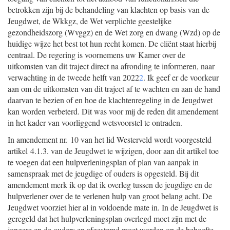
betrokken zijn bij de behandeling van klachten op basis van de
Jeugdwet, de Wkkgz, de Wet verplichte geestelijke
gezondheidszorg (Wvggz) en de Wet zorg en dwang (Wzd) op de
huidige wijze het best tot hun recht komen. De cliënt staat hierbij
centraal. De regering is voornemens uw Kamer over de
uitkomsten van dit traject direct na afronding te informeren, naar
verwachting in de tweede helft van 2022
2
. Ik geef er de voorkeur
aan om de uitkomsten van dit traject af te wachten en aan de hand
daarvan te bezien of en hoe de klachtenregeling in de Jeugdwet
kan worden verbeterd. Dit was voor mij de reden dit amendement
in het kader van voorliggend wetsvoorstel te ontraden.
In amendement nr. 10 van het lid Westerveld wordt voorgesteld
artikel 4.1.3. van de Jeugdwet te wijzigen, door aan dit artikel toe
te voegen dat een hulpverleningsplan of plan van aanpak in
samenspraak met de jeugdige of ouders is opgesteld. Bij dit
amendement merk ik op dat ik overleg tussen de jeugdige en de
hulpverlener over de te verlenen hulp van groot belang acht. De
Jeugdwet voorziet hier al in voldoende mate in. In de Jeugdwet is
geregeld dat het hulpverleningsplan overlegd moet zijn met de
jongere en de ouders en afgestemd moet worden op de behoefte