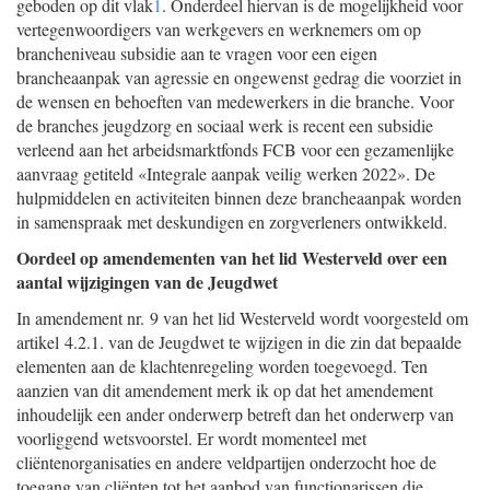
geboden op dit vlak
1
. Onderdeel hiervan is de mogelijkheid voor
vertegenwoordigers van werkgevers en werknemers om op
brancheniveau subsidie aan te vragen voor een eigen
brancheaanpak van agressie en ongewenst gedrag die voorziet in
de wensen en behoeften van medewerkers in die branche. Voor
de branches jeugdzorg en sociaal werk is recent een subsidie
verleend aan het arbeidsmarktfonds FCB voor een gezamenlijke
aanvraag getiteld «Integrale aanpak veilig werken 2022». De
hulpmiddelen en activiteiten binnen deze brancheaanpak worden
in samenspraak met deskundigen en zorgverleners ontwikkeld.
Oordeel op amendementen van het lid Westerveld over een
aantal wijzigingen van de Jeugdwet
In amendement nr. 9 van het lid Westerveld wordt voorgesteld om
artikel 4.2.1. van de Jeugdwet te wijzigen in die zin dat bepaalde
elementen aan de klachtenregeling worden toegevoegd. Ten
aanzien van dit amendement merk ik op dat het amendement
inhoudelijk een ander onderwerp betreft dan het onderwerp van
voorliggend wetsvoorstel. Er wordt momenteel met
cliëntenorganisaties en andere veldpartijen onderzocht hoe de
toegang van cliënten tot het aanbod van functionarissen die