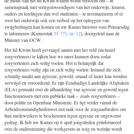
de motie van het lid Kwint waarin wordt verzocht om – in
samenspraak met vertegenwoordigers van het onderwijs, leraren,
ouders en leerlingen dan wel studenten – te inventariseren of er
voor het onderwijs ook een verbod op het opleggen van
zwijgbedingen kan komen en uw Kamer hierover voor Prinsjesdag
te informeren (Kamerstuk
35 771, nr. 12
), doorgeleid naar de
Minister van OCW.
Het lid Kwint heeft gevraagd samen met het veld (inclusief
zorgverleners) te kijken hoe we meer kunnen doen zodat
zorgverleners zich veilig voelen. Het is belangrijk dat
zorgverleners veilig zijn en zich veilig voelen. Iemand die zich
schuldig maakt aan agressie, geweld, smaad of laster kan worden
vervolgd en veroordeeld. Er zijn Eenduidige Landelijke Afspraken
(ELA) gemaakt over de afhandeling van agressie en geweld tegen
functionarissen met een publieke taak – zoals zorgverleners –
door politie en Openbaar Ministerie. Er ligt verder vanuit de
Arbeidsomstandighedenwet een taak voor de zorgaanbieders om
hun medewerkers te beschermen tegen agressie en ongewenst
gedrag. Ik heb uw Kamer op 6 april jongstleden geïnformeerd
over de ondersteuning die werkgevers in zorg en welzijn wordt