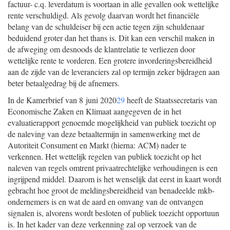
factuur- c.q. leverdatum is voortaan in alle gevallen ook wettelijke
rente verschuldigd. Als gevolg daarvan wordt het financiële
belang van de schuldeiser bij een actie tegen zijn schuldenaar
beduidend groter dan het thans is. Dit kan een verschil maken in
de afweging om desnoods de klantrelatie te verliezen door
wettelijke rente te vorderen. Een grotere invorderingsbereidheid
aan de zijde van de leveranciers zal op termijn zeker bijdragen aan
beter betaalgedrag bij de afnemers.
In de Kamerbrief van 8 juni 2020
29
heeft de Staatssecretaris van
Economische Zaken en Klimaat aangegeven de in het
evaluatierapport genoemde mogelijkheid van publiek toezicht op
de naleving van deze betaaltermijn in samenwerking met de
Autoriteit Consument en Markt (hierna: ACM) nader te
verkennen. Het wettelijk regelen van publiek toezicht op het
naleven van regels omtrent privaatrechtelijke verhoudingen is een
ingrijpend middel. Daarom is het wenselijk dat eerst in kaart wordt
gebracht hoe groot de meldingsbereidheid van benadeelde mkb-
ondernemers is en wat de aard en omvang van de ontvangen
signalen is, alvorens wordt besloten of publiek toezicht opportuun
is. In het kader van deze verkenning zal op verzoek van de