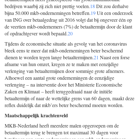
bedrijven waarbij zij zich niet prettig voelen.
18
Dit zou derhalve
bijna 50.000 mkb-ondernemingen betreffen.
19
Uit een onderzoek
van ING over betaalgedrag uit 2016 volgt dat bij ongeveer één op
de veertien mkb-ondernemers (7%) de betaaltermijn door de klant
of opdrachtgever wordt bepaald.
20
Tijdens de economische situatie als gevolg van het coronavirus
bleek eens te meer dat mkb-ondernemingen beter beschermd
dienen te worden tegen lange betaaltermijnen.
21
Naast een forse
afname van hun omzet, kregen ze te maken met eenzijdige
verlenging van betaaltermijnen door sommige grote afnemers.
Alhoewel een aantal grote ondernemingen de eenzijdige
verlenging – na interventie door het Ministerie Economische
Zaken en Klimaat – heeft teruggedraaid naar de initiële
betaaltermijn of naar de wettelijke grens van 60 dagen, maakt deze
reflex duidelijk dat mkb’ers beter beschermd moeten worden.
Maatschappelijk krachtenveld
MKB-Nederland heeft meerdere malen opgeroepen om de
betaaltermijn terug te brengen tot maximaal 30 dagen voor