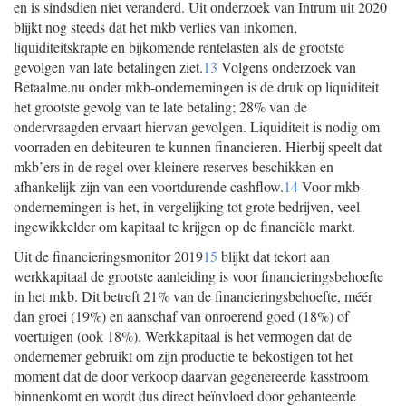
en is sindsdien niet veranderd. Uit onderzoek van Intrum uit 2020
blijkt nog steeds dat het mkb verlies van inkomen,
liquiditeitskrapte en bijkomende rentelasten als de grootste
gevolgen van late betalingen ziet.
13
Volgens onderzoek van
Betaalme.nu onder mkb-ondernemingen is de druk op liquiditeit
het grootste gevolg van te late betaling; 28% van de
ondervraagden ervaart hiervan gevolgen. Liquiditeit is nodig om
voorraden en debiteuren te kunnen financieren. Hierbij speelt dat
mkb’ers in de regel over kleinere reserves beschikken en
afhankelijk zijn van een voortdurende cashflow.
14
Voor mkb-
ondernemingen is het, in vergelijking tot grote bedrijven, veel
ingewikkelder om kapitaal te krijgen op de financiële markt.
Uit de financieringsmonitor 2019
15
blijkt dat tekort aan
werkkapitaal de grootste aanleiding is voor financieringsbehoefte
in het mkb. Dit betreft 21% van de financieringsbehoefte, méér
dan groei (19%) en aanschaf van onroerend goed (18%) of
voertuigen (ook 18%). Werkkapitaal is het vermogen dat de
ondernemer gebruikt om zijn productie te bekostigen tot het
moment dat de door verkoop daarvan gegenereerde kasstroom
binnenkomt en wordt dus direct beïnvloed door gehanteerde