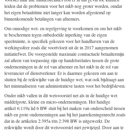
leiden dat de problemen voor het mkb nog groter worden, omdat
het eigen betaalritme niet langer kan worden afgestemd op
binnenkomende betalingen van afnemers.
Om onnodige wet- en regelgeving te voorkomen en om het mkb
te beschermen tegen onbedoelde inperking van de eigen
speelruimte, is specifiek gekozen voor het handhaven van de
werkingssfeer zoals die voortvloeit uit de in 2017 aangenomen
initiatiefwet. De voorgestelde maximale contractuele betaaltermijn
zal alleen van toepassing zijn op handelsrelaties tussen de grote
ondernemingen in de rol van afnemer en het mkb in de rol van
leverancier of dienstverlener. Er is daarmee gekozen om aan te
sluiten bij de reikwijdte van de huidige wet, wat ook bijdraagt aan
het minimaliseren van administratieve lasten voor het bedrijfsleven.
Onder mkb vallen in dit wetsvoorstel net als in de huidige wet
middelgrote, kleine en micro-ondernemingen. Het huidige
artikel 6:119a lid 6 BW sluit bij het maken van onderscheid tussen
mkb en grote ondernemingen aan bij het jaarrekeningenrecht zoals
dat in de artikelen 2:395a t/m 2:398 BW is uitgewerkt. De
reikwijdte wordt door dit wetsvoorstel niet gewijzigd. Door aan te