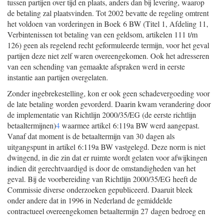
tussen partijen over tijd en plaats, anders dan bij levering, waarop
de betaling zal plaatsvinden. Tot 2002 bevatte de regeling omtrent
het voldoen van vorderingen in Boek 6 BW (Titel 1, Afdeling 11,
Verbintenissen tot betaling van een geldsom, artikelen 111 t/m
126) geen als regelend recht geformuleerde termijn, voor het geval
partijen deze niet zelf waren overeengekomen. Ook het adresseren
van een schending van gemaakte afspraken werd in eerste
instantie aan partijen overgelaten.
Zonder ingebrekestelling, kon er ook geen schadevergoeding voor
de late betaling worden gevorderd. Daarin kwam verandering door
de implementatie van Richtlijn 2000/35/EG (de eerste richtlijn
betaaltermijnen)
4
waarmee artikel 6:119a BW werd aangepast.
Vanaf dat moment is de betaaltermijn van 30 dagen als
uitgangspunt in artikel 6:119a BW vastgelegd. Deze norm is niet
dwingend, in die zin dat er ruimte wordt gelaten voor afwijkingen
indien dit gerechtvaardigd is door de omstandigheden van het
geval. Bij de voorbereiding van Richtlijn 2000/35/EG heeft de
Commissie diverse onderzoeken gepubliceerd. Daaruit bleek
onder andere dat in 1996 in Nederland de gemiddelde
contractueel overeengekomen betaaltermijn 27 dagen bedroeg en