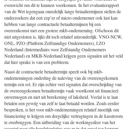
evenwicht om dit te kunnen voorkomen. In het evaluatierapport
van de Wet tegengaan onredelijk lange betaaltermijnen stellen de
onderzoekers dat een zzp’er of micro-ondernemer ook last kan
hebben van lange contractuele betaaltermijnen bij een
overeenkomst met een grotere mkb-onderneming. Ofschoon dit
niet uitgesloten is, lijkt dit toch relatief uitzonderlijk. VNO-NCW,
ONL, PZO (Platform Zelfstandige Ondernemers), I.ZO
Nederland (Intermediairs voor Zelfstandig Ondernemers
Nederland) en MKB-Nederland krijgen geen signalen uit het veld
dat hier sprake is van een probleem.
Naast de contractuele betaaltermijn speelt ook bij mkb-
ondernemingen onderling de naleving van de overeengekomen
termijn een rol. Er zijn echter veel signalen dat overschrijding van
de overeengekomen betaaltermijn vaak voortkomt uit financieel
onvermogen en niet uit berekening of laksheid. Veelal is te laat
betalen een gevolg van zelf te laat betaald worden. Zoals eerder
besproken, is het voor mkb-ondernemingen relatief moeilijk om
financiering te krijgen om dergelijke vertragingen in de kasstroom
te overbruggen. Een uitbreiding van de werkingssfeer van het
voorstel naar alle handelsrelaties zou er in dat geval toe kunnen