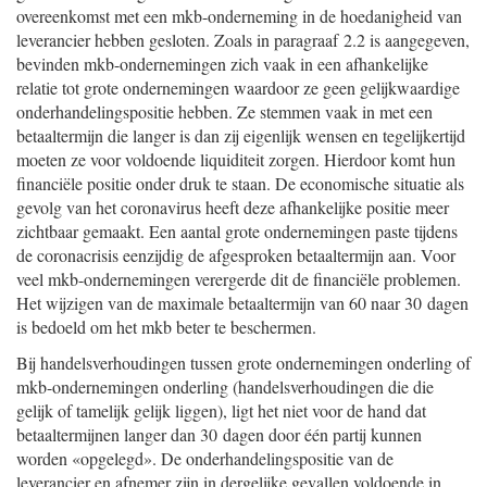
overeenkomst met een mkb-onderneming in de hoedanigheid van
leverancier hebben gesloten. Zoals in paragraaf 2.2 is aangegeven,
bevinden mkb-ondernemingen zich vaak in een afhankelijke
relatie tot grote ondernemingen waardoor ze geen gelijkwaardige
onderhandelingspositie hebben. Ze stemmen vaak in met een
betaaltermijn die langer is dan zij eigenlijk wensen en tegelijkertijd
moeten ze voor voldoende liquiditeit zorgen. Hierdoor komt hun
financiële positie onder druk te staan. De economische situatie als
gevolg van het coronavirus heeft deze afhankelijke positie meer
zichtbaar gemaakt. Een aantal grote ondernemingen paste tijdens
de coronacrisis eenzijdig de afgesproken betaaltermijn aan. Voor
veel mkb-ondernemingen verergerde dit de financiële problemen.
Het wijzigen van de maximale betaaltermijn van 60 naar 30 dagen
is bedoeld om het mkb beter te beschermen.
Bij handelsverhoudingen tussen grote ondernemingen onderling of
mkb-ondernemingen onderling (handelsverhoudingen die die
gelijk of tamelijk gelijk liggen), ligt het niet voor de hand dat
betaaltermijnen langer dan 30 dagen door één partij kunnen
worden «opgelegd». De onderhandelingspositie van de
leverancier en afnemer zijn in dergelijke gevallen voldoende in