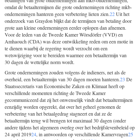
betalingen van grote ondernemingen aan mkb-ondernemingen,
omdat de betaaltermijnen die grote ondernemingen richting mkb-
ondernemingen hanteren geen verbetering lieten zien.
22
Uit het
onderzoek van Graydon blijkt dat de termijnen van betaling door
grote aan kleine ondernemingen eerder oplopen dan afnemen.
Voor de leden van de Tweede Kamer Wörsdörfer (VVD) en
Amhaouch (CDA) was deze ontwikkeling reden om een motie in
te dienen waarbij de regering wordt verzocht om een
wetswijziging voor te bereiden waarmee een betaaltermijn van
30 dagen de wettelijke norm wordt.
Grote ondernemingen zouden volgens de indieners, net als de
overheid, een betaaltermijn van 30 dagen moeten hanteren.
23
De
Staatssecretaris van Economische Zaken en Klimaat heeft op
verschillende momenten richting de Tweede Kamer
gecommuniceerd dat zij het onwenselijk vindt dat betaaltermijnen
eenzijdig worden opgerekt, dat over het geheel genomen de
verbetering van het betaalgedrag stagneert en dat ze de
betaaltermijn terug wil brengen tot maximaal 30 dagen (onder
andere tijdens het algemeen overleg over het bedrijfslevenbeleid op
24 april 2019
24
, in antwoorden op verschillende Kamervragen
25