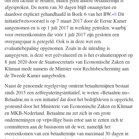
om een factuur te betalen, indien geen andere betaaltermijn is
afgesproken. De norm van 30 dagen blijft onaangetast en
daardoor expliciet gehandhaafd in Boek 6 van het BW.»
8
Dit
initiatiefwetsvoorstel is op 7 maart 2017 door de Eerste Kamer
aangenomen en is op 1 juli 2017 in werking getreden, waarbij
voor overeenkomsten die vóór 1 juli 2017 zijn gesloten een
overgangsjaar is geregeld. Ook is in deze wet een
evaluatiebepaling opgenomen. Zoals in de inleiding is
aangegeven, is deze wet geëvalueerd en is het evaluatierapport op
8 juni 2020 door de Staatssecretaris van Economische Zaken en
Klimaat mede namens de Minister voor Rechtsbescherming aan
de Tweede Kamer aangeboden.
Naast de genoemde regelgeving omtrent betaaltermijnen bestaat
sinds 2015 een zelfreguleringsinitiatief, te weten «Betaalme.nu».
Betaalme.nu is een initiatief dat door het bedrijfsleven is opgericht,
gesteund door het Ministerie van Economische Zaken en Klimaat
en MKB-Nederland. Betaalme.nu zet zich in om grote
ondernemingen op vrijwillige basis ertoe aan te zetten zich te
committeren aan de basisnorm uit de wet, namelijk het
overeenkomen van een betaaltermijn van maximaal 30 dagen in