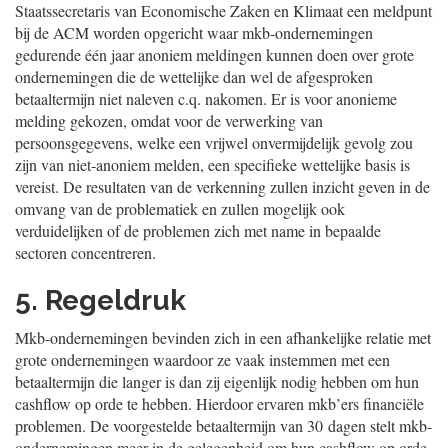
Staatssecretaris van Economische Zaken en Klimaat een meldpunt
bij de ACM worden opgericht waar mkb-ondernemingen
gedurende één jaar anoniem meldingen kunnen doen over grote
ondernemingen die de wettelijke dan wel de afgesproken
betaaltermijn niet naleven c.q. nakomen. Er is voor anonieme
melding gekozen, omdat voor de verwerking van
persoonsgegevens, welke een vrijwel onvermijdelijk gevolg zou
zijn van niet-anoniem melden, een specifieke wettelijke basis is
vereist. De resultaten van de verkenning zullen inzicht geven in de
omvang van de problematiek en zullen mogelijk ook
verduidelijken of de problemen zich met name in bepaalde
sectoren concentreren.
5. Regeldruk
Mkb-ondernemingen bevinden zich in een afhankelijke relatie met
grote ondernemingen waardoor ze vaak instemmen met een
betaaltermijn die langer is dan zij eigenlijk nodig hebben om hun
cashflow op orde te hebben. Hierdoor ervaren mkb’ers financiële
problemen. De voorgestelde betaaltermijn van 30 dagen stelt mkb-
ondernemingen meer in de gelegenheid om hun cashflow op orde