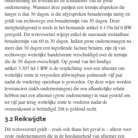
onderneming als leverancier en schuldeiser van de grote
onderneming. Wanneer deze partijen een termijn afspreken die
langer is dan 30 dagen, is die afgesproken betaaltermijn nietig en
geldt van rechtswege een betaaltermijn van 30 dagen. Deze
nietigheidsgrond is reeds in het bestaande artikel 6:119a lid 6 BW
geregeld. Dit wetsvoorstel wijzigt enkel de maximale toelaatbare
betaaltermijn van 60 in 30 dagen. Indien grote ondernemingen na
meer dan 30 dagen een ingediende factuur betalen, zijn zij van
rechtswege wettelijke handelsrente verschuldigd over de termijn
die de 30 dagen overschrijdt. Op grond van het huidige
artikel 3:307 lid 1 BW is de verplichting voor een afnemer om
wettelijke rente te vergoeden afdwingbaar gedurende vijf jaar
nadat de vordering opeisbaar is geworden. Op deze wijze worden
leveranciers (mkb-ondernemingen) die een afhankelijke relatie
hebben met een afnemer (grote onderneming) in staat gesteld om
tot vijf jaar terug wettelijke rente te vorderen nadat de
overeenkomst is beëindigd. Dit is geldend recht.
3.2 Reikwijdte
Dit wetsvoorstel geldt – zoals ook thans het geval is – alleen voor
grote ondernemingen die in de hoedanigheid van afnemer een