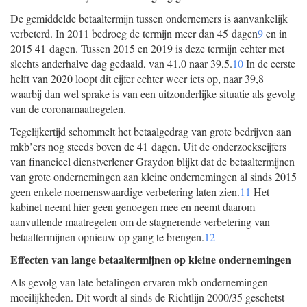
De gemiddelde betaaltermijn tussen ondernemers is aanvankelijk
verbeterd. In 2011 bedroeg de termijn meer dan 45 dagen
9
en in
2015 41 dagen. Tussen 2015 en 2019 is deze termijn echter met
slechts anderhalve dag gedaald, van 41,0 naar 39,5.
10
In de eerste
helft van 2020 loopt dit cijfer echter weer iets op, naar 39,8
waarbij dan wel sprake is van een uitzonderlijke situatie als gevolg
van de coronamaatregelen.
Tegelijkertijd schommelt het betaalgedrag van grote bedrijven aan
mkb’ers nog steeds boven de 41 dagen. Uit de onderzoekscijfers
van financieel dienstverlener Graydon blijkt dat de betaaltermijnen
van grote ondernemingen aan kleine ondernemingen al sinds 2015
geen enkele noemenswaardige verbetering laten zien.
11
Het
kabinet neemt hier geen genoegen mee en neemt daarom
aanvullende maatregelen om de stagnerende verbetering van
betaaltermijnen opnieuw op gang te brengen.
12
Effecten van lange betaaltermijnen op kleine ondernemingen
Als gevolg van late betalingen ervaren mkb-ondernemingen
moeilijkheden. Dit wordt al sinds de Richtlijn 2000/35 geschetst