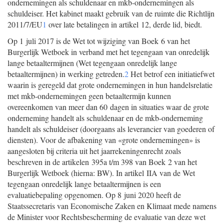
ondernemingen als schuldenaar en mkb-ondernemingen als
schuldeiser. Het kabinet maakt gebruik van de ruimte die Richtlijn
2011/7/EU
1
over late betalingen in artikel 12, derde lid, biedt.
Op 1 juli 2017 is de Wet tot wijziging van Boek 6 van het
Burgerlijk Wetboek in verband met het tegengaan van onredelijk
lange betaaltermijnen (Wet tegengaan onredelijk lange
betaaltermijnen) in werking getreden.
2
Het betrof een initiatiefwet
waarin is geregeld dat grote ondernemingen in hun handelsrelatie
met mkb-ondernemingen geen betaaltermijn kunnen
overeenkomen van meer dan 60 dagen in situaties waar de grote
onderneming handelt als schuldenaar en de mkb-onderneming
handelt als schuldeiser (doorgaans als leverancier van goederen of
diensten). Voor de afbakening van «grote ondernemingen» is
aangesloten bij criteria uit het jaarrekeningenrecht zoals
beschreven in de artikelen 395a t/m 398 van Boek 2 van het
Burgerlijk Wetboek (hierna: BW). In artikel IIA van de Wet
tegengaan onredelijk lange betaaltermijnen is een
evaluatiebepaling opgenomen. Op 8 juni 2020 heeft de
Staatssecretaris van Economische Zaken en Klimaat mede namens
de Minister voor Rechtsbescherming de evaluatie van deze wet