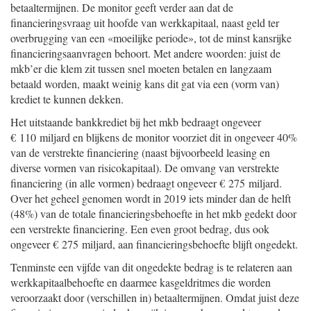
betaaltermijnen. De monitor geeft verder aan dat de
financieringsvraag uit hoofde van werkkapitaal, naast geld ter
overbrugging van een «moeilijke periode», tot de minst kansrijke
financieringsaanvragen behoort. Met andere woorden: juist de
mkb’er die klem zit tussen snel moeten betalen en langzaam
betaald worden, maakt weinig kans dit gat via een (vorm van)
krediet te kunnen dekken.
Het uitstaande bankkrediet bij het mkb bedraagt ongeveer
€ 110 miljard en blijkens de monitor voorziet dit in ongeveer 40%
van de verstrekte financiering (naast bijvoorbeeld leasing en
diverse vormen van risicokapitaal). De omvang van verstrekte
financiering (in alle vormen) bedraagt ongeveer € 275 miljard.
Over het geheel genomen wordt in 2019 iets minder dan de helft
(48%) van de totale financieringsbehoefte in het mkb gedekt door
een verstrekte financiering. Een even groot bedrag, dus ook
ongeveer € 275 miljard, aan financieringsbehoefte blijft ongedekt.
Tenminste een vijfde van dit ongedekte bedrag is te relateren aan
werkkapitaalbehoefte en daarmee kasgeldritmes die worden
veroorzaakt door (verschillen in) betaaltermijnen. Omdat juist deze