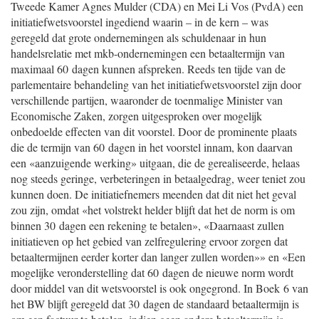
Tweede Kamer Agnes Mulder (CDA) en Mei Li Vos (PvdA) een
initiatiefwetsvoorstel ingediend waarin – in de kern – was
geregeld dat grote ondernemingen als schuldenaar in hun
handelsrelatie met mkb-ondernemingen een betaaltermijn van
maximaal 60 dagen kunnen afspreken. Reeds ten tijde van de
parlementaire behandeling van het initiatiefwetsvoorstel zijn door
verschillende partijen, waaronder de toenmalige Minister van
Economische Zaken, zorgen uitgesproken over mogelijk
onbedoelde effecten van dit voorstel. Door de prominente plaats
die de termijn van 60 dagen in het voorstel innam, kon daarvan
een «aanzuigende werking» uitgaan, die de gerealiseerde, helaas
nog steeds geringe, verbeteringen in betaalgedrag, weer teniet zou
kunnen doen. De initiatiefnemers meenden dat dit niet het geval
zou zijn, omdat «het volstrekt helder blijft dat het de norm is om
binnen 30 dagen een rekening te betalen», «Daarnaast zullen
initiatieven op het gebied van zelfregulering ervoor zorgen dat
betaaltermijnen eerder korter dan langer zullen worden»» en «Een
mogelijke veronderstelling dat 60 dagen de nieuwe norm wordt
door middel van dit wetsvoorstel is ook ongegrond. In Boek 6 van
het BW blijft geregeld dat 30 dagen de standaard betaaltermijn is