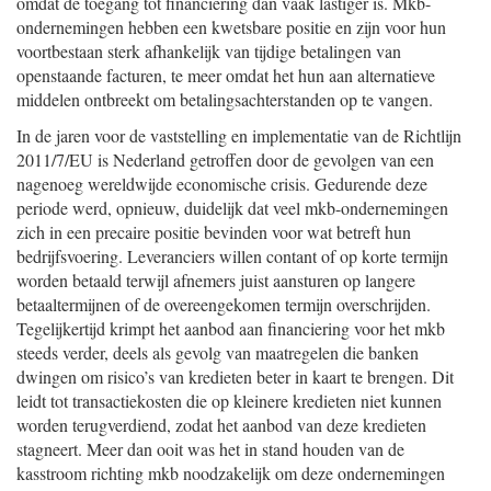
omdat de toegang tot financiering dan vaak lastiger is. Mkb-
ondernemingen hebben een kwetsbare positie en zijn voor hun
voortbestaan sterk afhankelijk van tijdige betalingen van
openstaande facturen, te meer omdat het hun aan alternatieve
middelen ontbreekt om betalingsachterstanden op te vangen.
In de jaren voor de vaststelling en implementatie van de Richtlijn
2011/7/EU is Nederland getroffen door de gevolgen van een
nagenoeg wereldwijde economische crisis. Gedurende deze
periode werd, opnieuw, duidelijk dat veel mkb-ondernemingen
zich in een precaire positie bevinden voor wat betreft hun
bedrijfsvoering. Leveranciers willen contant of op korte termijn
worden betaald terwijl afnemers juist aansturen op langere
betaaltermijnen of de overeengekomen termijn overschrijden.
Tegelijkertijd krimpt het aanbod aan financiering voor het mkb
steeds verder, deels als gevolg van maatregelen die banken
dwingen om risico’s van kredieten beter in kaart te brengen. Dit
leidt tot transactiekosten die op kleinere kredieten niet kunnen
worden terugverdiend, zodat het aanbod van deze kredieten
stagneert. Meer dan ooit was het in stand houden van de
kasstroom richting mkb noodzakelijk om deze ondernemingen