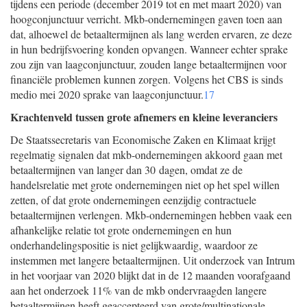
tijdens een periode (december 2019 tot en met maart 2020) van
hoogconjunctuur verricht. Mkb-ondernemingen gaven toen aan
dat, alhoewel de betaaltermijnen als lang werden ervaren, ze deze
in hun bedrijfsvoering konden opvangen. Wanneer echter sprake
zou zijn van laagconjunctuur, zouden lange betaaltermijnen voor
financiële problemen kunnen zorgen. Volgens het CBS is sinds
medio mei 2020 sprake van laagconjunctuur.
17
Krachtenveld tussen grote afnemers en kleine leveranciers
De Staatssecretaris van Economische Zaken en Klimaat krijgt
regelmatig signalen dat mkb-ondernemingen akkoord gaan met
betaaltermijnen van langer dan 30 dagen, omdat ze de
handelsrelatie met grote ondernemingen niet op het spel willen
zetten, of dat grote ondernemingen eenzijdig contractuele
betaaltermijnen verlengen. Mkb-ondernemingen hebben vaak een
afhankelijke relatie tot grote ondernemingen en hun
onderhandelingspositie is niet gelijkwaardig, waardoor ze
instemmen met langere betaaltermijnen. Uit onderzoek van Intrum
in het voorjaar van 2020 blijkt dat in de 12 maanden voorafgaand
aan het onderzoek 11% van de mkb ondervraagden langere
betaaltermijnen heeft geaccepteerd van grote/multinationale