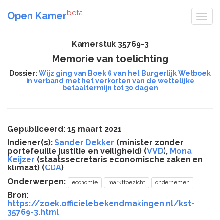
beta
Open Kamer
Kamerstuk 35769-3
Memorie van toelichting
Dossier:
Wijziging van Boek 6 van het Burgerlijk Wetboek
in verband met het verkorten van de wettelijke
betaaltermijn tot 30 dagen
Gepubliceerd: 15 maart 2021
Indiener(s):
Sander Dekker
(minister zonder
portefeuille justitie en veiligheid) (
VVD
),
Mona
Keijzer
(staatssecretaris economische zaken en
klimaat) (
CDA
)
Onderwerpen:
economie
markttoezicht
ondernemen
Bron:
https://zoek.officielebekendmakingen.nl/kst-
35769-3.html