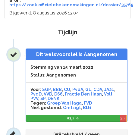
Bron:
https://zoek.officielebekendmakingen.nl/dossier/35769
Bijgewerkt: 8 augustus 2026 13:04
Tijdlijn
Dit wetsvoorstel is Aangenomen
Stemming van 15 maart 2022
Status: Aangenomen
Voor:
SGP
,
BBB
,
CU
,
PvdA
,
GL
,
CDA
,
JA21
,
PvdD
,
VVD
,
D66
,
Fractie Den Haan
,
Volt
,
PVV
,
SP
,
DENK
Tegen:
Groep Van Haga
,
FVD
Niet gestemd:
Omtzigt
,
BIJ1
93,3 %
5,3
%
[Vrij tekstveld / geen