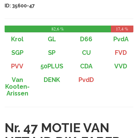
ID: 35600-47
82,6 %
17,4 %
Krol
GL
D66
PvdA
SGP
SP
CU
FVD
PVV
50PLUS
CDA
VVD
Van
DENK
PvdD
Kooten-
Arissen
Nr. 47
MOTIE VAN