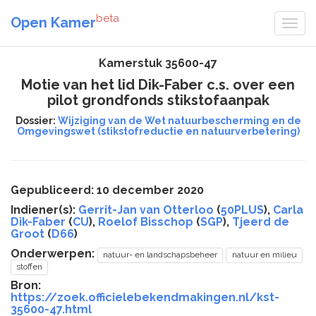
beta
Open Kamer
Kamerstuk 35600-47
Motie van het lid Dik-Faber c.s. over een
pilot grondfonds stikstofaanpak
Dossier:
Wijziging van de Wet natuurbescherming en de
Omgevingswet (stikstofreductie en natuurverbetering)
Gepubliceerd: 10 december 2020
Indiener(s):
Gerrit-Jan van Otterloo
(
50PLUS
),
Carla
Dik-Faber
(
CU
),
Roelof Bisschop
(
SGP
),
Tjeerd de
Groot
(
D66
)
Onderwerpen:
natuur- en landschapsbeheer
natuur en milieu
stoffen
Bron:
https://zoek.officielebekendmakingen.nl/kst-
35600-47.html