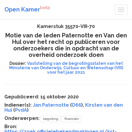
beta
Open Kamer
Kamerstuk 35570-VIII-70
Motie van de leden Paternotte en Van den
Hul over het recht op publiceren voor
onderzoekers die in opdracht van de
overheid onderzoek doen
Dossier:
Vaststelling van de begrotingsstaten van het
Ministerie van Onderwijs, Cultuur en Wetenschap (VIII)
voor het jaar 2021
Gepubliceerd: 15 oktober 2020
Indiener(s):
Jan Paternotte
(
D66
),
Kirsten van den
Hul
(
PvdA
)
Onderwerpen:
begroting
financiën
Bron:
https://zoek.officielebekendmakingen.nl/kst-