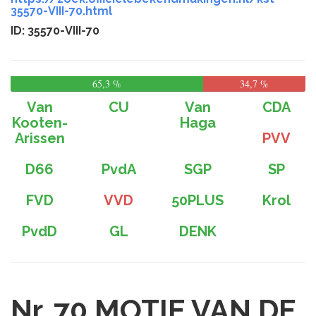
35570-VIII-70.html
ID: 35570-VIII-70
65,3 %
34,7 %
Van
CU
Van
CDA
Kooten-
Haga
Arissen
PVV
D66
PvdA
SGP
SP
FVD
VVD
50PLUS
Krol
PvdD
GL
DENK
Nr. 70
MOTIE VAN DE