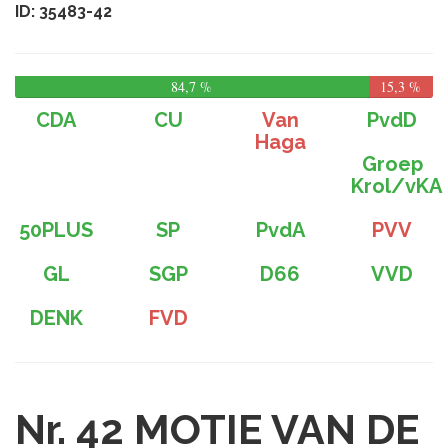
ID: 35483-42
84,7 %
15,3 %
CDA
CU
Van
PvdD
Haga
Groep
Krol/vKA
50PLUS
SP
PvdA
PVV
GL
SGP
D66
VVD
DENK
FVD
Nr. 42
MOTIE VAN DE