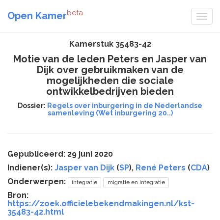
beta
Open Kamer
Kamerstuk 35483-42
Motie van de leden Peters en Jasper van
Dijk over gebruikmaken van de
mogelijkheden die sociale
ontwikkelbedrijven bieden
Dossier:
Regels over inburgering in de Nederlandse
samenleving (Wet inburgering 20..)
Gepubliceerd: 29 juni 2020
Indiener(s):
Jasper van Dijk
(
SP
),
René Peters
(
CDA
)
Onderwerpen:
integratie
migratie en integratie
Bron:
https://zoek.officielebekendmakingen.nl/kst-
35483-42.html