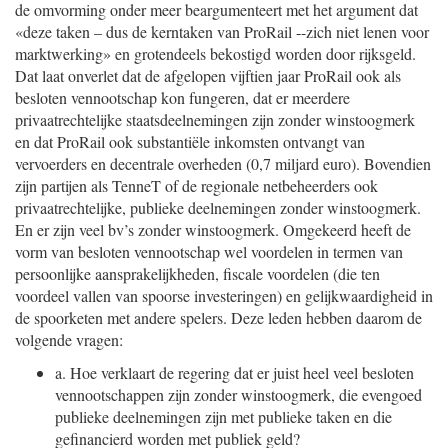
de omvorming onder meer beargumenteert met het argument dat
«deze taken – dus de kerntaken van ProRail --zich niet lenen voor
marktwerking» en grotendeels bekostigd worden door rijksgeld.
Dat laat onverlet dat de afgelopen vijftien jaar ProRail ook als
besloten vennootschap kon fungeren, dat er meerdere
privaatrechtelijke staatsdeelnemingen zijn zonder winstoogmerk
en dat ProRail ook substantiële inkomsten ontvangt van
vervoerders en decentrale overheden (0,7 miljard euro). Bovendien
zijn partijen als TenneT of de regionale netbeheerders ook
privaatrechtelijke, publieke deelnemingen zonder winstoogmerk.
En er zijn veel bv’s zonder winstoogmerk. Omgekeerd heeft de
vorm van besloten vennootschap wel voordelen in termen van
persoonlijke aansprakelijkheden, fiscale voordelen (die ten
voordeel vallen van spoorse investeringen) en gelijkwaardigheid in
de spoorketen met andere spelers. Deze leden hebben daarom de
volgende vragen:
a.
Hoe verklaart de regering dat er juist heel veel besloten
vennootschappen zijn zonder winstoogmerk, die evengoed
publieke deelnemingen zijn met publieke taken en die
gefinancierd worden met publiek geld?