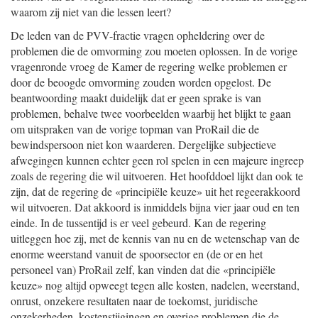
waarom zij niet van die lessen leert?
De leden van de PVV-fractie vragen opheldering over de
problemen die de omvorming zou moeten oplossen. In de vorige
vragenronde vroeg de Kamer de regering welke problemen er
door de beoogde omvorming zouden worden opgelost. De
beantwoording maakt duidelijk dat er geen sprake is van
problemen, behalve twee voorbeelden waarbij het blijkt te gaan
om uitspraken van de vorige topman van ProRail die de
bewindspersoon niet kon waarderen. Dergelijke subjectieve
afwegingen kunnen echter geen rol spelen in een majeure ingreep
zoals de regering die wil uitvoeren. Het hoofddoel lijkt dan ook te
zijn, dat de regering de «principiële keuze» uit het regeerakkoord
wil uitvoeren. Dat akkoord is inmiddels bijna vier jaar oud en ten
einde. In de tussentijd is er veel gebeurd. Kan de regering
uitleggen hoe zij, met de kennis van nu en de wetenschap van de
enorme weerstand vanuit de spoorsector en (de or en het
personeel van) ProRail zelf, kan vinden dat die «principiële
keuze» nog altijd opweegt tegen alle kosten, nadelen, weerstand,
onrust, onzekere resultaten naar de toekomst, juridische
onzekerheden, kostenstijgingen en overige problemen die de