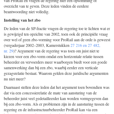
van ProRail en vragen de regering hier een opsomming of
overzicht van te geven. Deze leden vinden de eerdere
beantwoording niet volledig.
Instelling van het zbo
De leden van de SP-fractie vragen de regering toe te lichten wat er
is gewijzigd ten opzichte van 2002, toen ook de principiële vraag
over wel of geen zbo-vorming voor ProRail aan de orde is geweest
(vergaderjaar 2002–2003, Kamerstukken
27 216 en 27 482,
nr. 29
)? Argument van de regering was toen om juist niet te
kiezen voor een zbo-vorm omdat een horizontale relatie tussen
beheerder en vervoerders meer waarborgen biedt voor een goede
samenwerking dan bij een zbo, waarbij eerder een verticale
gezagsrelatie bestaat. Waarom gelden deze juridische argumenten
nu niet meer?
Daarnaast stellen deze leden dat het argument toen bovendien was
dat via een concessierelatie de mate van aansturing van de
beheerder juist veel gedetailleerder kan worden vormgegeven dan
bij een zbo-vorm. Als er problemen zijn in de aansturing tussen de
regering en de infrastructuurbeheerder ProRail kan via een