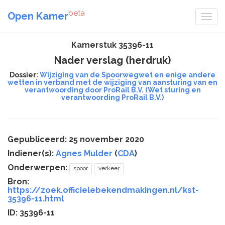
beta
Open Kamer
Kamerstuk 35396-11
Nader verslag (herdruk)
Dossier:
Wijziging van de Spoorwegwet en enige andere
wetten in verband met de wijziging van aansturing van en
verantwoording door ProRail B.V. (Wet sturing en
verantwoording ProRail B.V.)
Gepubliceerd: 25 november 2020
Indiener(s):
Agnes Mulder
(
CDA
)
Onderwerpen:
spoor
verkeer
Bron:
https://zoek.officielebekendmakingen.nl/kst-
35396-11.html
ID: 35396-11