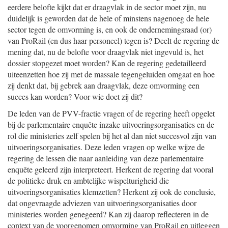
eerdere belofte kijkt dat er draagvlak in de sector moet zijn, nu
duidelijk is geworden dat de hele of minstens nagenoeg de hele
sector tegen de omvorming is, en ook de ondernemingsraad (or)
van ProRail (en dus haar personeel) tegen is? Deelt de regering de
mening dat, nu de belofte voor draagvlak niet ingevuld is, het
dossier stopgezet moet worden? Kan de regering gedetailleerd
uiteenzetten hoe zij met de massale tegengeluiden omgaat en hoe
zij denkt dat, bij gebrek aan draagvlak, deze omvorming een
succes kan worden? Voor wie doet zij dit?
De leden van de PVV-fractie vragen of de regering heeft opgelet
bij de parlementaire enquête inzake uitvoeringsorganisaties en de
rol die ministeries zelf spelen bij het al dan niet succesvol zijn van
uitvoeringsorganisaties. Deze leden vragen op welke wijze de
regering de lessen die naar aanleiding van deze parlementaire
enquête geleerd zijn interpreteert. Herkent de regering dat vooral
de politieke druk en ambtelijke wispelturigheid die
uitvoeringsorganisaties klemzetten? Herkent zij ook de conclusie,
dat ongevraagde adviezen van uitvoeringsorganisaties door
ministeries worden genegeerd? Kan zij daarop reflecteren in de
context van de voorgenomen omvorming van ProRail en uitleggen