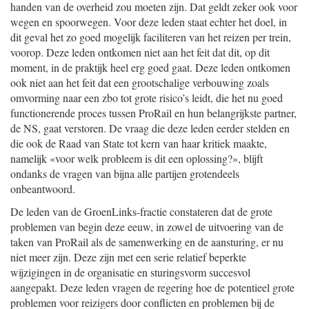
handen van de overheid zou moeten zijn. Dat geldt zeker ook voor
wegen en spoorwegen. Voor deze leden staat echter het doel, in
dit geval het zo goed mogelijk faciliteren van het reizen per trein,
voorop. Deze leden ontkomen niet aan het feit dat dit, op dit
moment, in de praktijk heel erg goed gaat. Deze leden ontkomen
ook niet aan het feit dat een grootschalige verbouwing zoals
omvorming naar een zbo tot grote risico’s leidt, die het nu goed
functionerende proces tussen ProRail en hun belangrijkste partner,
de NS, gaat verstoren. De vraag die deze leden eerder stelden en
die ook de Raad van State tot kern van haar kritiek maakte,
namelijk «voor welk probleem is dit een oplossing?», blijft
ondanks de vragen van bijna alle partijen grotendeels
onbeantwoord.
De leden van de GroenLinks-fractie constateren dat de grote
problemen van begin deze eeuw, in zowel de uitvoering van de
taken van ProRail als de samenwerking en de aansturing, er nu
niet meer zijn. Deze zijn met een serie relatief beperkte
wijzigingen in de organisatie en sturingsvorm succesvol
aangepakt. Deze leden vragen de regering hoe de potentieel grote
problemen voor reizigers door conflicten en problemen bij de