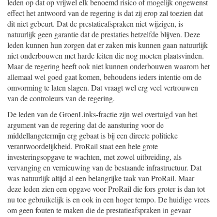
leden op dat op vrijwel elk benoemd risico of mogelijk ongewenst
effect het antwoord van de regering is dat zij erop zal toezien dat
dit niet gebeurt. Dat de prestatieafspraken niet wijzigen, is
natuurlijk geen garantie dat de prestaties hetzelfde blijven. Deze
leden kunnen hun zorgen dat er zaken mis kunnen gaan natuurlijk
niet onderbouwen met harde feiten die nog moeten plaatsvinden.
Maar de regering heeft ook niet kunnen onderbouwen waarom het
allemaal wel goed gaat komen, behoudens ieders intentie om de
omvorming te laten slagen. Dat vraagt wel erg veel vertrouwen
van de controleurs van de regering.
De leden van de GroenLinks-fractie zijn wel overtuigd van het
argument van de regering dat de aansturing voor de
middellangetermijn erg gebaat is bij een directe politieke
verantwoordelijkheid. ProRail staat een hele grote
investeringsopgave te wachten, met zowel uitbreiding, als
vervanging en vernieuwing van de bestaande infrastructuur. Dat
was natuurlijk altijd al een belangrijke taak van ProRail. Maar
deze leden zien een opgave voor ProRail die fors groter is dan tot
nu toe gebruikelijk is en ook in een hoger tempo. De huidige vrees
om geen fouten te maken die de prestatieafspraken in gevaar