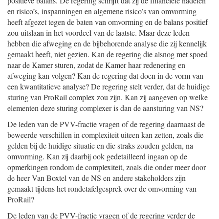
positieve balans. De regering schrijft dat zij de financiële nadelen
en risico’s, inspanningen en algemene risico’s van omvorming
heeft afgezet tegen de baten van omvorming en de balans positief
zou uitslaan in het voordeel van de laatste. Maar deze leden
hebben die afweging en de bijbehorende analyse die zij kennelijk
gemaakt heeft, niet gezien. Kan de regering die alsnog met spoed
naar de Kamer sturen, zodat de Kamer haar redenering en
afweging kan volgen? Kan de regering dat doen in de vorm van
een kwantitatieve analyse? De regering stelt verder, dat de huidige
sturing van ProRail complex zou zijn. Kan zij aangeven op welke
elementen deze sturing complexer is dan de aansturing van NS?
De leden van de PVV-fractie vragen of de regering daarnaast de
beweerde verschillen in complexiteit uiteen kan zetten, zoals die
gelden bij de huidige situatie en die straks zouden gelden, na
omvorming. Kan zij daarbij ook gedetailleerd ingaan op de
opmerkingen rondom de complexiteit, zoals die onder meer door
de heer Van Boxtel van de NS en andere stakeholders zijn
gemaakt tijdens het rondetafelgesprek over de omvorming van
ProRail?
De leden van de PVV-fractie vragen of de regering verder de