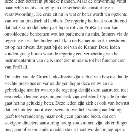
deze leden betreft in publieke handen. Maar de omvorming vindt
haar echte rechtvaardiging in die verbeterde aansturing en
verantwoording. De crux zit nu in wat er beter wordt ten opzichte
van we nu praktisch al hebben. De regering herhaalt voortdurend
dat het zbo-model beter past bij de rol van ProRail, maar kan
onvoldoende benoemen wat het parlement nu mist. Immers via de
regering en via het budgetrecht kan de Kamer nu ook meesturen
tot op het niveau dat past bij de rol van de Kamer. Deze leden
zouden graag horen waar de regering een verbetering van het
instrumentarium van de Kamer ziet in relatie tot het functioneren
van ProRail.
De leden van de GroenLinks-fractie zijn zich ervan bewust dat de
slechte prestaties en verhoudingen begin deze eeuw en de
gebrekkige manier waarop de regering destijds kon aansturen met
een reeks kleinere wijzigingen sterk zijn verbeterd. Op alle fronten
gaat het nu gelukkig beter. Deze leden zijn zich er ook van bewust
dat het huidige mooi-weer-scenario wellicht weinig aanleiding
geeft tot verandering, maar ook geen garantie biedt, dat een
stevigere directere aansturing nodig zou kunnen zijn, als er dingen
mis gaan of er om andere reden stevig moet worden ingegrepen.