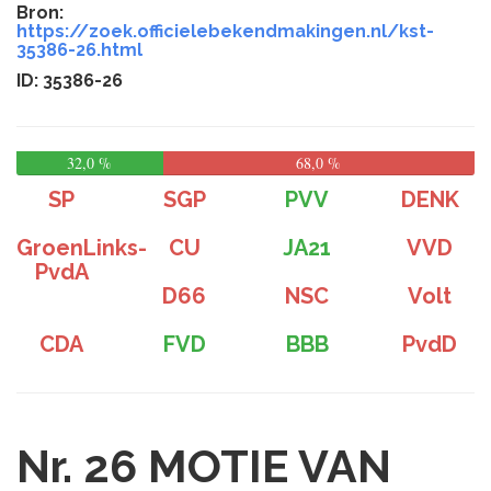
Bron:
https://zoek.officielebekendmakingen.nl/kst-
35386-26.html
ID: 35386-26
32,0 %
68,0 %
SP
SGP
PVV
DENK
GroenLinks-
CU
JA21
VVD
PvdA
D66
NSC
Volt
CDA
FVD
BBB
PvdD
Nr. 26
MOTIE VAN