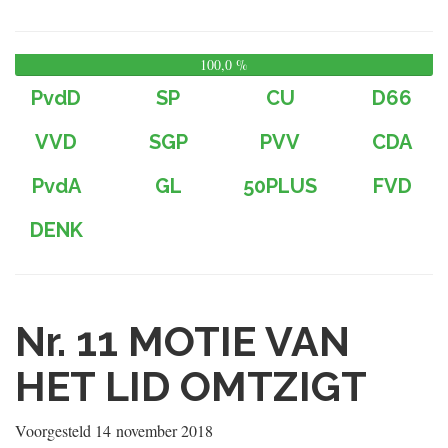
100,0 %
0,
%
PvdD
SP
CU
D66
VVD
SGP
PVV
CDA
PvdA
GL
50PLUS
FVD
DENK
Nr. 11
MOTIE VAN
HET LID OMTZIGT
Voorgesteld
14 november 2018