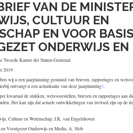
BRIEF VAN DE MINISTE
IJS, CULTUUR EN
CHAP EN VOOR BASIS
EZET ONDERWIJS EN
de Tweede Kamer der Staten-Generaal
r 2019
en wij u een jaarplanning gestuurd van brieven, rapportages en wetsv
ierbij ontvangt u een actualisatie van deze jaarplanning
1
.
 per kwartaal de stukken, wetsvoorstellen, brieven en rapportages aan d
den. Het kan zijn dat actuele ontwikkelingen van invloed zijn op de t
.
ijs, Cultuur en Wetenschap,
I.K. van
Engelshoven
- en Voortgezet Onderwijs en Media,
A.
Slob