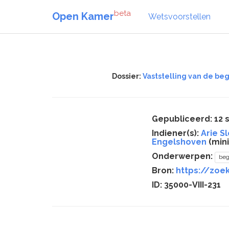
beta
Open Kamer
Wetsvoorstellen
Dossier:
Vaststelling van de beg
Gepubliceerd: 12
Indiener(s):
Arie S
Engelshoven
(mini
Onderwerpen:
beg
Bron:
https://zoek
ID: 35000-VIII-231