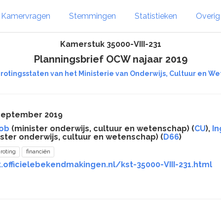
Kamervragen
Stemmingen
Statistieken
Overi
Kamerstuk 35000-VIII-231
Planningsbrief OCW najaar 2019
rotingsstaten van het Ministerie van Onderwijs, Cultuur en Wete
 september 2019
lob
(minister onderwijs, cultuur en wetenschap) (
CU
),
In
ster onderwijs, cultuur en wetenschap) (
D66
)
roting
financiën
.officielebekendmakingen.nl/kst-35000-VIII-231.html