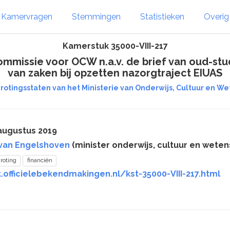
Kamervragen
Stemmingen
Statistieken
Overi
Kamerstuk 35000-VIII-217
ommissie voor OCW n.a.v. de brief van oud-stu
van zaken bij opzetten nazorgtraject EIUAS
rotingsstaten van het Ministerie van Onderwijs, Cultuur en Wete
augustus 2019
 van Engelshoven
(minister onderwijs, cultuur en weten
roting
financiën
.officielebekendmakingen.nl/kst-35000-VIII-217.html