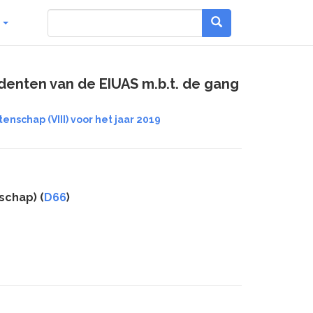
g
denten van de EIUAS m.b.t. de gang
nschap (VIII) voor het jaar 2019
schap) (
D66
)