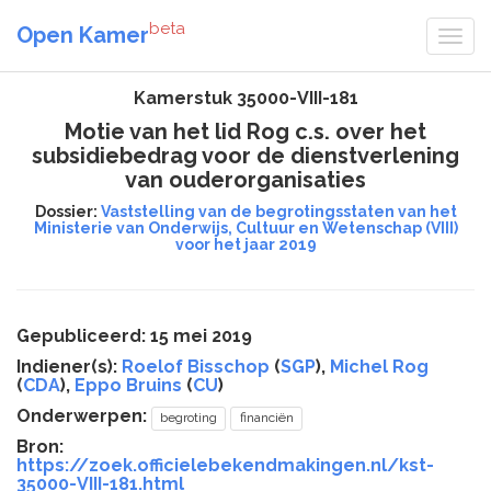
beta
Open Kamer
Kamerstuk 35000-VIII-181
Motie van het lid Rog c.s. over het
subsidiebedrag voor de dienstverlening
van ouderorganisaties
Dossier:
Vaststelling van de begrotingsstaten van het
Ministerie van Onderwijs, Cultuur en Wetenschap (VIII)
voor het jaar 2019
Gepubliceerd: 15 mei 2019
Indiener(s):
Roelof Bisschop
(
SGP
),
Michel Rog
(
CDA
),
Eppo Bruins
(
CU
)
Onderwerpen:
begroting
financiën
Bron:
https://zoek.officielebekendmakingen.nl/kst-
35000-VIII-181.html