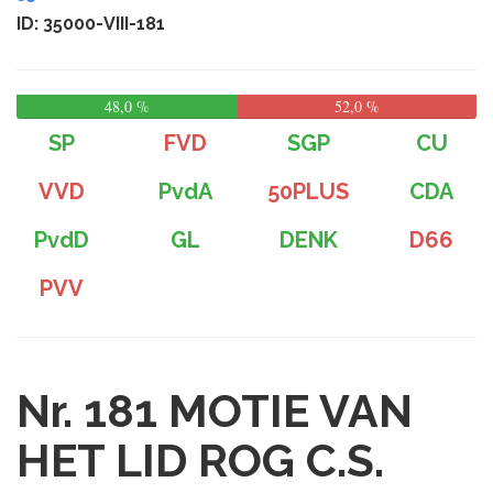
ID: 35000-VIII-181
48,0 %
52,0 %
SP
FVD
SGP
CU
VVD
PvdA
50PLUS
CDA
PvdD
GL
DENK
D66
PVV
Nr. 181
MOTIE VAN
HET LID ROG C.S.