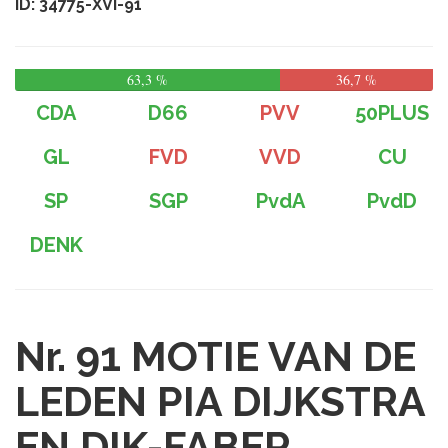
ID: 34775-XVI-91
63,3 %
36,7 %
CDA
D66
PVV
50PLUS
GL
FVD
VVD
CU
SP
SGP
PvdA
PvdD
DENK
Nr. 91
MOTIE VAN DE
LEDEN PIA DIJKSTRA
EN DIK-FABER