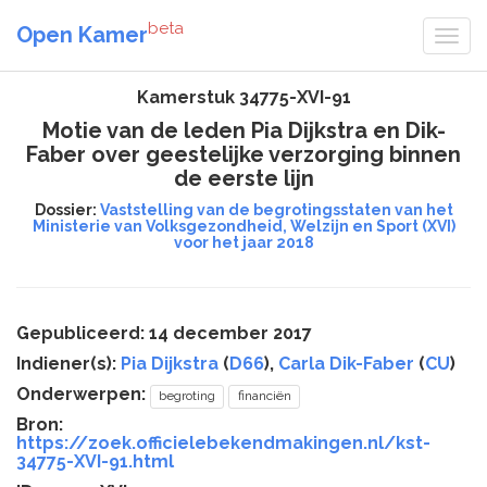
beta
Open Kamer
Kamerstuk 34775-XVI-91
Motie van de leden Pia Dijkstra en Dik-
Faber over geestelijke verzorging binnen
de eerste lijn
Dossier:
Vaststelling van de begrotingsstaten van het
Ministerie van Volksgezondheid, Welzijn en Sport (XVI)
voor het jaar 2018
Gepubliceerd: 14 december 2017
Indiener(s):
Pia Dijkstra
(
D66
),
Carla Dik-Faber
(
CU
)
Onderwerpen:
begroting
financiën
Bron:
https://zoek.officielebekendmakingen.nl/kst-
34775-XVI-91.html