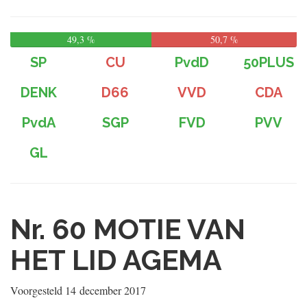
49,3 %
50,7 %
SP
CU
PvdD
50PLUS
DENK
D66
VVD
CDA
PvdA
SGP
FVD
PVV
GL
Nr. 60
MOTIE VAN
HET LID AGEMA
Voorgesteld
14 december 2017