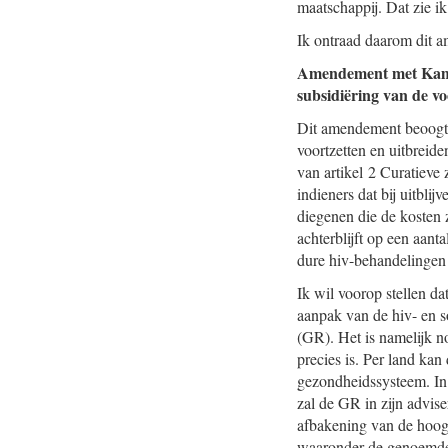
maatschappij. Dat zie ik 
Ik ontraad daarom dit 
Amendement met Ka
subsidiëring van de v
Dit amendement beoogt e
voortzetten en uitbreide
van artikel 2 Curatieve 
indieners dat bij uitbli
diegenen die de kosten z
achterblijft op een aan
dure hiv-behandelingen 
Ik wil voorop stellen da
aanpak van de hiv- en s
(GR). Het is namelijk no
precies is. Per land ka
gezondheidssysteem. In
zal de GR in zijn advise
afbakening van de hoogr
waaronder de genoemde s