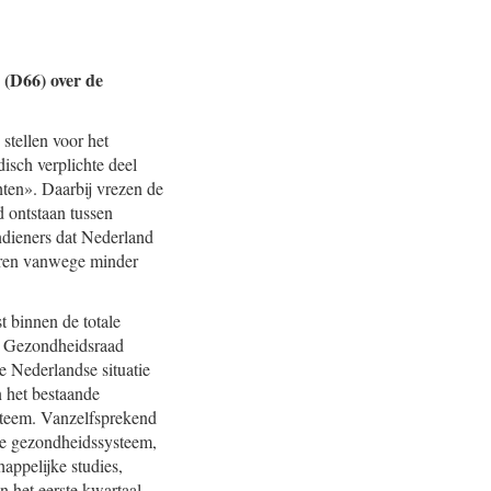
 (D66) over de
stellen voor het
disch verplichte deel
hten». Daarbij vrezen de
d ontstaan tussen
indieners dat Nederland
veren vanwege minder
t binnen de totale
de Gezondheidsraad
de Nederlandse situatie
n het bestaande
steem. Vanzelfsprekend
nde gezondheidssysteem,
appelijke studies,
 het eerste kwartaal