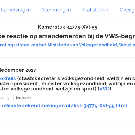
Kamervragen
Stemmingen
Statistieken
Overi
Kamerstuk 34775-XVI-55
ijke reactie op amendementen bij de VWS-begr
rotingsstaten van het Ministerie van Volksgezondheid, Welzijn 
 december 2017
lokhuis
(staatssecretaris volksgezondheid, welzijn en s
ster-president , minister volksgezondheid, welzijn en s
ster volksgezondheid, welzijn en sport) (
VVD
)
roting
financiën
.officielebekendmakingen.nl/kst-34775-XVI-55.html