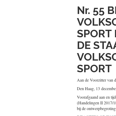
Nr. 55
B
VOLKSG
SPORT 
DE STA
VOLKSG
SPORT
Aan de Voorzitter van 
Den Haag, 13 decembe
Voorafgaand aan en tij
(Handelingen II 2017/1
bij de ontwerpbegroting