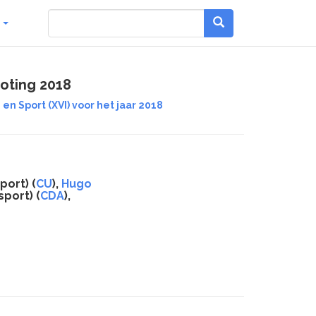
g
oting 2018
en Sport (XVI) voor het jaar 2018
port) (
CU
),
Hugo
port) (
CDA
),