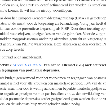
n of en zo ja, hoe PrEP collectief gefinancierd kan worden. Ik streef e
nt te komen. Ik wil hier nu niet op vooruitlopen.
as door het Europees Geneesmiddelenagentschap (EMA) al getoetst op 
ten tot de markt voor de toepassing als behandeling. Vorig jaar heeft
eid naar ook de preventieve toepassing als PrEP. Door deze toelating o
middel voorschrijven, op eigen kosten van de gebruiker. Voor de zorg 
trokken zorgprofessionals onderling afspraken gemaakt en vastgelegd in
het gebruik van PrEP te waarborgen. Deze afspraken gelden voor heel 
 de zorg terecht.
e ontraad ik dit amendement.
merstuk
34 775 XVI, nr. 51
van het lid Ellemeet (GL) over het res
 tegengaan van postnatale depressies.
dt budget gereserveerd voor het voorkomen en tegengaan van postnatal
mtijd is niet voor alle vrouwen een makkelijke periode. 13% van de v
essie, maar hiervoor is weinig aandacht en beperkte maatschappelijke ac
ote negatieve gevolgen voor de pas bevallen vrouw, de ontwikkeling van
aak dat postnatale depressies eerder gesignaleerd gaan worden door de 
ers, en dat adequate hulp wordt geboden indien nodig.