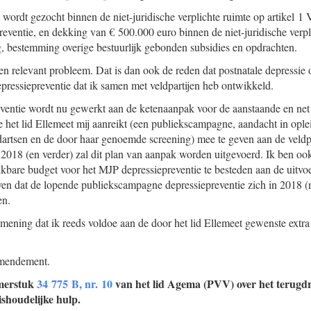
ordt gezocht binnen de niet-juridische verplichte ruimte op artikel 1
ventie, en dekking van € 500.000 euro binnen de niet-juridische verpl
g, bestemming overige bestuurlijk gebonden subsidies en opdrachten.
en relevant probleem. Dat is dan ook de reden dat postnatale depressie 
ressiepreventie dat ik samen met veldpartijen heb ontwikkeld.
ventie wordt nu gewerkt aan de ketenaanpak voor de aanstaande en net
e het lid Ellemeet mij aanreikt (een publiekscampagne, aandacht in ople
artsen en de door haar genoemde screening) mee te geven aan de veldpa
2018 (en verder) zal dit plan van aanpak worden uitgevoerd. Ik ben oo
ikbare budget voor het MJP depressiepreventie te besteden aan de uitvoe
en dat de lopende publiekscampagne depressiepreventie zich in 2018 (n
en.
 mening dat ik reeds voldoe aan de door het lid Ellemeet gewenste extra 
amendement.
merstuk
34 775 B, nr. 10
van het lid Agema (PVV) over het terugdr
shoudelijke hulp.