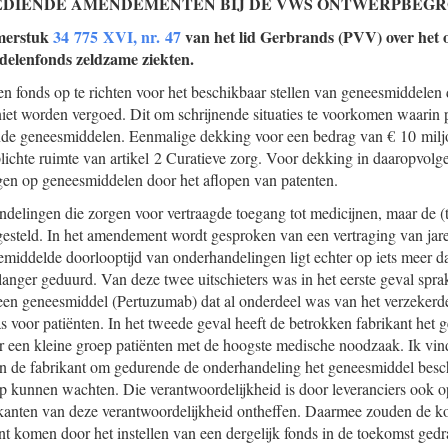
GEDIENDE AMENDEMENTEN BIJ DE VWS ONTWERPBEGRO
merstuk
34 775 XVI, nr. 47
van het lid Gerbrands (PVV) over het 
elenfonds zeldzame ziekten.
en fonds op te richten voor het beschikbaar stellen van geneesmiddelen d
et worden vergoed. Dit om schrijnende situaties te voorkomen waarin 
nde geneesmiddelen. Eenmalige dekking voor een bedrag van € 10 milj
rplichte ruimte van artikel 2 Curatieve zorg. Voor dekking in daaropvol
ingen op geneesmiddelen door het aflopen van patenten.
ndelingen die zorgen voor vertraagde toegang tot medicijnen, maar de (t
 gesteld. In het amendement wordt gesproken van een vertraging van jar
middelde doorlooptijd van onderhandelingen ligt echter op iets meer d
 langer geduurd. Van deze twee uitschieters was in het eerste geval spr
een geneesmiddel (Pertuzumab) dat al onderdeel was van het verzeker
voor patiënten. In het tweede geval heeft de betrokken fabrikant het 
r een kleine groep patiënten met de hoogste medische noodzaak. Ik vin
n de fabrikant om gedurende de onderhandeling het geneesmiddel beschi
 op kunnen wachten. Die verantwoordelijkheid is door leveranciers ook 
kanten van deze verantwoordelijkheid ontheffen. Daarmee zouden de ko
nt komen door het instellen van een dergelijk fonds in de toekomst ge