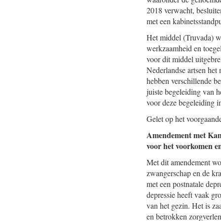
2018 verwacht, besluite
met een kabinetsstandpu
Het middel (Truvada) w
werkzaamheid en toegela
voor dit middel uitgebr
Nederlandse artsen het 
hebben verschillende be
juiste begeleiding van 
voor deze begeleiding in
Gelet op het voorgaand
Amendement met Ka
voor het voorkomen en
Met dit amendement wor
zwangerschap en de kraa
met een postnatale depr
depressie heeft vaak gr
van het gezin. Het is z
en betrokken zorgverlen