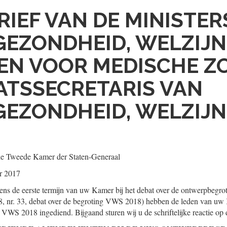
RIEF VAN DE MINISTER
EZONDHEID, WELZIJN
EN VOOR MEDISCHE Z
ATSSECRETARIS VAN
EZONDHEID, WELZIJN
de Tweede Kamer der Staten-Generaal
r 2017
dens de eerste termijn van uw Kamer bij het debat over de ontwerpbeg
8, nr. 33, debat over de begroting VWS 2018) hebben de leden van 
 VWS 2018 ingediend. Bijgaand sturen wij u de schriftelijke reactie o