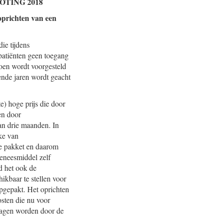
TING 2018
oprichten van een
ie tijdens
patiënten geen toegang
oen wordt voorgesteld
gende jaren wordt geacht
e) hoge prijs die door
en door
an drie maanden. In
ake van
de pakket en daarom
geneesmiddel zelf
d het ook de
kbaar te stellen voor
opgepakt. Het oprichten
sten die nu voor
dragen worden door de