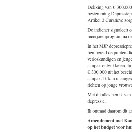
Dekking van € 300.000 w
bestemming Depressiepre
Artikel 2 Curatieve zor
De indiener signaleert e
meerjarenprogramma dep
In het MJP depressiepre
ben bereid de punten di
verloskundigen en jeugd
aanpak ontwikkelen. In 
€ 300.000 uit het besch
aanpak. Ik kan u aangev
richten op jonge vrouw
Met dit alles ben ik van
depressie.
Ik ontraad daarom dit 
Amendement met Ka
op het budget voor hui