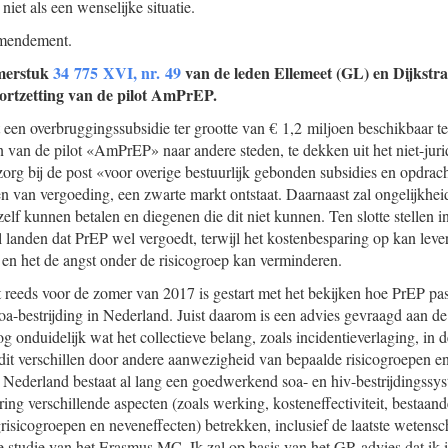
niet als een wenselijke situatie.
amendement.
merstuk
34 775 XVI, nr. 49
van de leden Ellemeet (GL) en Dijkstra
oortzetting van de pilot AmPrEP.
en overbruggingssubsidie ter grootte van € 1,2 miljoen beschikbaar te 
n van de pilot «AmPrEP» naar andere steden, te dekken uit het niet-juri
zorg bij de post «voor overige bestuurlijk gebonden subsidies en opdrac
jven van vergoeding, een zwarte markt ontstaat. Daarnaast zal ongelijkhei
elf kunnen betalen en diegenen die dit niet kunnen. Ten slotte stellen 
tal landen dat PrEP wel vergoedt, terwijl het kostenbesparing op kan le
en het de angst onder de risicogroep kan verminderen.
t reeds voor de zomer van 2017 is gestart met het bekijken hoe PrEP pas
oa-bestrijding in Nederland. Juist daarom is een advies gevraagd aan 
g onduidelijk wat het collectieve belang, zoals incidentieverlaging, in 
n dit verschillen door andere aanwezigheid van bepaalde risicogroepen e
 Nederland bestaat al lang een goedwerkend soa- en hiv-bestrijdingssy
ring verschillende aspecten (zoals werking, kosteneffectiviteit, bestaa
isicogroepen en neveneffecten) betrekken, inclusief de laatste wetensch
tudie van het Erasmus MC. Ik zal op basis van het GR-advies dat ik in