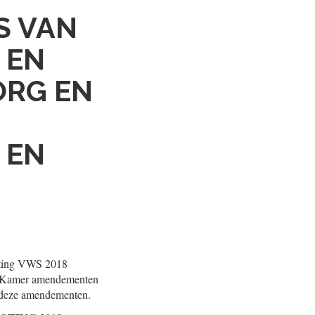
S VAN
 EN
ORG EN
 EN
roting VWS 2018
uw Kamer amendementen
p deze amendementen.