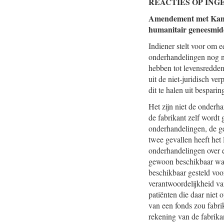
REACTIES OP IN
Amendement met Ka
humanitair geneesmidd
Indiener stelt voor om e
onderhandelingen nog ni
hebben tot levensredde
uit de niet-juridisch ve
dit te halen uit bespar
Het zijn niet de onderha
de fabrikant zelf wordt
onderhandelingen, de ge
twee gevallen heeft het
onderhandelingen over 
gewoon beschikbaar was 
beschikbaar gesteld voo
verantwoordelijkheid va
patiënten die daar niet
van een fonds zou fabri
rekening van de fabrika