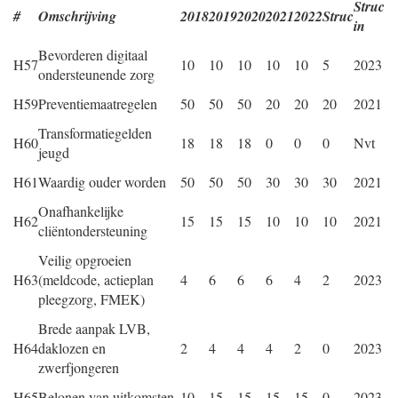
Struc
#
Omschrijving
2018
2019
2020
2021
2022
Struc
in
Bevorderen digitaal
H57
10
10
10
10
10
5
2023
ondersteunende zorg
H59
Preventiemaatregelen
50
50
50
20
20
20
2021
Transformatiegelden
H60
18
18
18
0
0
0
Nvt
jeugd
H61
Waardig ouder worden
50
50
50
30
30
30
2021
Onafhankelijke
H62
15
15
15
10
10
10
2021
cliëntondersteuning
Veilig opgroeien
H63
(meldcode, actieplan
4
6
6
6
4
2
2023
pleegzorg, FMEK)
Brede aanpak LVB,
H64
daklozen en
2
4
4
4
2
0
2023
zwerfjongeren
H65
Belonen van uitkomsten
10
15
15
15
15
0
2023