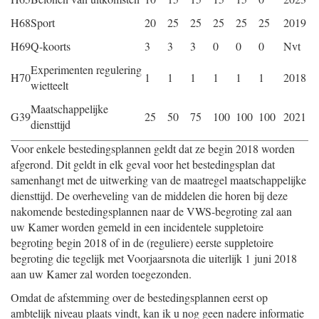
H68
Sport
20
25
25
25
25
25
2019
H69
Q-koorts
3
3
3
0
0
0
Nvt
Experimenten regulering
H70
1
1
1
1
1
1
2018
wietteelt
Maatschappelijke
G39
25
50
75
100
100
100
2021
diensttijd
Voor enkele bestedingsplannen geldt dat ze begin 2018 worden
afgerond. Dit geldt in elk geval voor het bestedingsplan dat
samenhangt met de uitwerking van de maatregel maatschappelijke
diensttijd. De overheveling van de middelen die horen bij deze
nakomende bestedingsplannen naar de VWS-begroting zal aan
uw Kamer worden gemeld in een incidentele suppletoire
begroting begin 2018 of in de (reguliere) eerste suppletoire
begroting die tegelijk met Voorjaarsnota die uiterlijk 1 juni 2018
aan uw Kamer zal worden toegezonden.
Omdat de afstemming over de bestedingsplannen eerst op
ambtelijk niveau plaats vindt, kan ik u nog geen nadere informatie