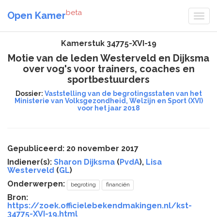
beta
Open Kamer
Kamerstuk 34775-XVI-19
Motie van de leden Westerveld en Dijksma
over vog's voor trainers, coaches en
sportbestuurders
Dossier:
Vaststelling van de begrotingsstaten van het
Ministerie van Volksgezondheid, Welzijn en Sport (XVI)
voor het jaar 2018
Gepubliceerd: 20 november 2017
Indiener(s):
Sharon Dijksma
(
PvdA
),
Lisa
Westerveld
(
GL
)
Onderwerpen:
begroting
financiën
Bron:
https://zoek.officielebekendmakingen.nl/kst-
34775-XVI-19.html