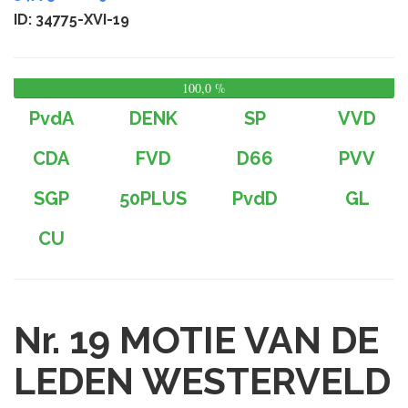
ID: 34775-XVI-19
100,0 %
0,
%
PvdA
DENK
SP
VVD
CDA
FVD
D66
PVV
SGP
50PLUS
PvdD
GL
CU
Nr. 19
MOTIE VAN DE
LEDEN WESTERVELD