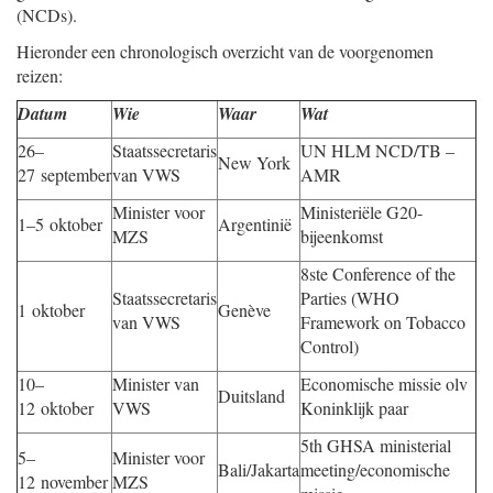
(NCDs).
Hieronder een chronologisch overzicht van de voorgenomen
reizen:
Datum
Wie
Waar
Wat
26–
Staatssecretaris
UN HLM NCD/TB –
New York
27 september
van VWS
AMR
Minister voor
Ministeriële G20-
1–5 oktober
Argentinië
MZS
bijeenkomst
8ste Conference of the
Staatssecretaris
Parties (WHO
1 oktober
Genève
van VWS
Framework on Tobacco
Control)
10–
Minister van
Economische missie olv
Duitsland
12 oktober
VWS
Koninklijk paar
5th GHSA ministerial
5–
Minister voor
Bali/Jakarta
meeting/economische
12 november
MZS