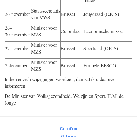
missie
Staatssecretaris
26 november
Brussel
Jeugdraad (OJCS)
van VWS
26–
Minister voor
Colombia
Economische missie
30 november
MZS
Minister voor
27 november
Brussel
Sportraad (OJCS)
MZS
Minister voor
7 december
Brussel
Formele EPSCO
MZS
Indien er zich wijzigingen voordoen, dan zal ik u daarover
informeren.
De Minister van Volksgezondheid, Welzijn en Sport,
H.M. de
Jonge
Colofon
GitHub