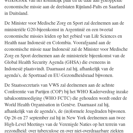
economische missie aan de deelstaten Rijnland-Palts en Saarland
in Duitsland.
De Minister voor Medische Zorg en Sport zal deelnemen aan de
ministeriële G20-bijeenkomst in Argentinië en een tweetal
economische missies leiden op het gebied van Life Sciences en
Health naar Indonesië en Colombia. Voorafgaand aan de
economische missie naar Indonesië zal de Minister voor Medische
Zorg en Sport deelnemen aan de ministeriele bijeenkomst van de
Global Health Security Agenda (GHSA) die eveneens in
Indonesië plaatsvindt. Daarnaast zal hij, afhankelijk van de
agenda’s, de Sportraad en EU-Gezondheidsraad bijwonen.
De Staatssecretaris van VWS zal deelnemen aan de achtste
Conferentie van Partijen (COP) bij het WHO Kaderverdrag inzake
tabaksontmoediging (WHO FCTC) die gehouden wordt onder de
World Health Organisation in Genève. Daarnaast zal hij,
afhankelijk van de agenda’s, de (in)formele Jeugdraden bijwonen.
Op 26 en 27 september zal hij in New York deelnemen aan twee
High-Level Meetings van de Verenigde Naties op het terrein van
gezondheid: over tuberculose en over niet-overdraagbare ziekten