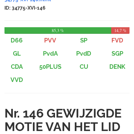
ID: 34775-XVI-146
85,3 %
14,7 %
D66
PVV
SP
FVD
GL
PvdA
PvdD
SGP
CDA
50PLUS
CU
DENK
VVD
Nr. 146
GEWIJZIGDE
MOTIE VAN HET LID