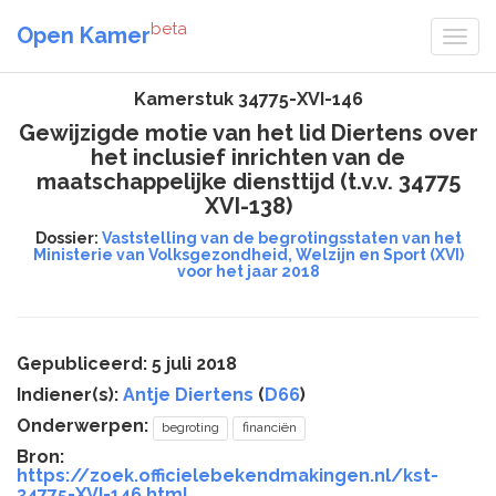
beta
Open Kamer
Kamerstuk 34775-XVI-146
Gewijzigde motie van het lid Diertens over
het inclusief inrichten van de
maatschappelijke diensttijd (t.v.v. 34775
XVI-138)
Dossier:
Vaststelling van de begrotingsstaten van het
Ministerie van Volksgezondheid, Welzijn en Sport (XVI)
voor het jaar 2018
Gepubliceerd: 5 juli 2018
Indiener(s):
Antje Diertens
(
D66
)
Onderwerpen:
begroting
financiën
Bron:
https://zoek.officielebekendmakingen.nl/kst-
34775-XVI-146.html