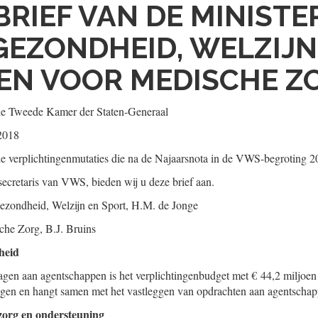
BRIEF VAN DE MINISTE
EZONDHEID, WELZIJN
EN VOOR MEDISCHE Z
de Tweede Kamer der Staten-Generaal
2018
u de verplichtingenmutaties die na de Najaarsnota in de VWS-begroting 2
cretaris van VWS, bieden wij u deze brief aan.
ezondheid, Welzijn en Sport,
H.M. de
Jonge
che Zorg,
B.J.
Bruins
heid
agen aan agentschappen is het verplichtingenbudget met € 44,2 miljoe
tingen en hangt samen met het vastleggen van opdrachten aan agentscha
zorg en ondersteuning