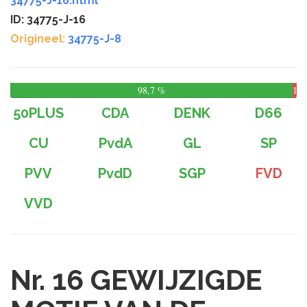
34775-J-16.html
ID: 34775-J-16
Origineel:
34775-J-8
98,7 %
1,3
%
50PLUS
CDA
DENK
D66
CU
PvdA
GL
SP
PVV
PvdD
SGP
FVD
VVD
Nr. 16
GEWIJZIGDE