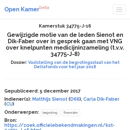
beta
Open Kamer
Kamerstuk 34775-J-16
Gewijzigde motie van de leden Sienot en
Dik-Faber over in gesprek gaan met VNG
over knelpunten medicijninzameling (t.v.v.
34775-J-8)
Dossier:
Vaststelling van de begrotingsstaat van het
Deltafonds voor het jaar 2018
Gepubliceerd: 5 december 2017
Indiener(s):
Matthijs Sienot
(
D66
),
Carla Dik-Faber
(
CU
)
Onderwerpen:
begroting
financiën
Bron:
https://zoek.officielebekendmakingen.nl/kst-