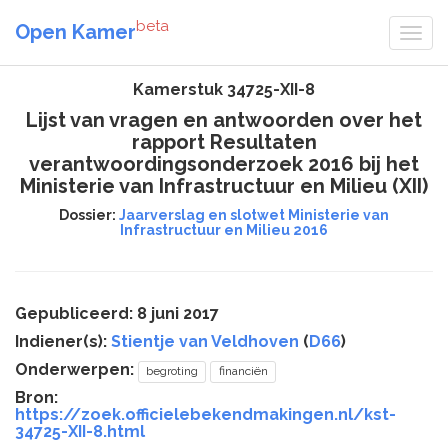
beta
Open Kamer
Kamerstuk 34725-XII-8
Lijst van vragen en antwoorden over het
rapport Resultaten
verantwoordingsonderzoek 2016 bij het
Ministerie van Infrastructuur en Milieu (XII)
Dossier:
Jaarverslag en slotwet Ministerie van
Infrastructuur en Milieu 2016
Gepubliceerd: 8 juni 2017
Indiener(s):
Stientje van Veldhoven
(
D66
)
Onderwerpen:
begroting
financiën
Bron:
https://zoek.officielebekendmakingen.nl/kst-
34725-XII-8.html