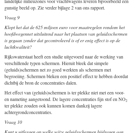
landelijke milieuzones voor vrachtwagens leveren bijvoorbeeld een
gunstig beeld op. Zie verder bijlage 2 van ons rapport.
Vraag 9
Klopt het dat de 625 miljoen euro voor maatregelen rondom het
hoofdwegennet uitsluitend naar het plaatsen van geluidsschermen
is gegaan zonder dat gecontroleerd is of er enig effect is op de
luchtkwaliteit?
Rijkswaterstaat heeft een studie uitgevoerd naar de werking van
verschillende typen schermen. Hieruit bleek dat simpele
(geluids)schermen net zo goed werkten als schermen met
begroeiing. Schermen bleken een positief effect te hebben doordat
dichtbij de bron de concentraties dalen.
Het effect van (geluids)schermen is ter plekke niet met een voor-
en nameting aangetoond. De lagere concentraties fijn stof en NO
2
ter plekke zouden ook kunnen komen dankzij lagere
achtergrondconcentraties.
Vraag 10
Kunt u uitleggen op welke wijze geluidsschermen bijdragen aan