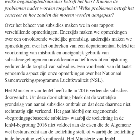
welke begunstigden/subsidies betreft het hier? Kunnen de
problemen nader worden toegelicht? Welke problemen betreft het
concreet en hoe zouden die moeten worden aangepast?
Over het beheer van subsidies maken we in ons rapport
verschillende opmerkingen. Enerzijds maken we opmerkingen
over een onvoldoende wettelijke grondslag, anderzijds maken we
opmerkingen over het ontbreken van een departementaal beleid ter
voorkoming van misbruik en oneigenlijk gebruik van
subsidieregelingen en onvoldoende actief toezicht en bijsturing
gedurende de looptijd van subsidies. Een voorbeeld van dit laatst
genoemde aspect zijn onze opmerkingen over het Nationaal
Samenwerkingsprogramma Luchtkwaliteit (NSL).
Het Ministerie van IenM heeft alle in 2016 verleende subsidies
doorgelicht. Uit deze doorlichting bleek dat de wettelijke
grondslag van aantal subsidies ontbrak en dat deze daarmee niet
rechtmatig zijn verleend. Het gaat hierbij om zogenoemde
«begrotingsgebaseerde subidies» waarbij de toelichting in de
IenM-begroting 2016 niet voldoet aan de eisen die de Algemene
wet bestuursrecht aan de toelichting stelt, of waarbij de toelichting
in de begroting zelfs ontbreekt. Het Ministerie van IenM