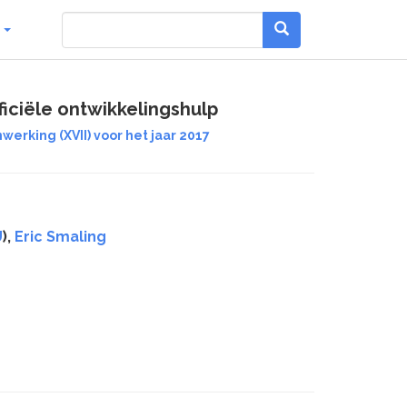
g
fficiële ontwikkelingshulp
rking (XVII) voor het jaar 2017
U
),
Eric Smaling