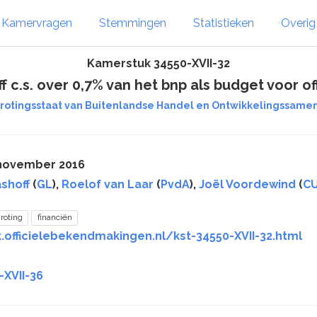
Kamervragen
Stemmingen
Statistieken
Overi
Kamerstuk 34550-XVII-32
f c.s. over 0,7% van het bnp als budget voor o
grotingsstaat van Buitenlandse Handel en Ontwikkelingssamenwe
 november 2016
ashoff
(
GL
),
Roelof van Laar
(
PvdA
),
Joël Voordewind
(
C
roting
financiën
.officielebekendmakingen.nl/kst-34550-XVII-32.html
-XVII-36