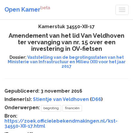
beta
Open Kamer
Kamerstuk 34550-XII-17
Amendement van het lid Van Veldhoven
ter vervanging van nr. 15 over een
investering in OV-fietsen
Dossier:
Vaststelling van de begrotingsstaten van het
Ministerie van Infrastructuur en Milieu (XII) voor het jaar
2017
Gepubliceerd: 3 november 2016
Indiener(s):
Stientje van Veldhoven
(
D66
)
Onderwerpen:
begroting
financiën
Bron:
https://zoek.officielebekendmakingen.nl/kst-
34550-XII-17.html