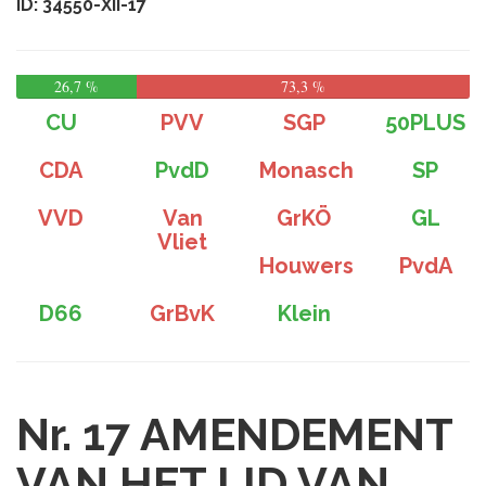
ID: 34550-XII-17
26,7 %
73,3 %
CU
PVV
SGP
50PLUS
CDA
PvdD
Monasch
SP
VVD
Van
GrKÖ
GL
Vliet
Houwers
PvdA
D66
GrBvK
Klein
Nr. 17
AMENDEMENT
VAN HET LID VAN