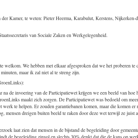
n der Kamer, te weten: Pieter Heerma, Karabulut, Kerstens, Nijkerken-
taatssecretaris van Sociale Zaken en Werkgelegenheid.
rte welkom. We hebben met elkaar afgesproken dat we het proberen te d
 minuten, maar ik zal niet al te streng zijn.
roenLinks):
r na de invoering van de Participatiewet krijgen we een beeld van hoe he
 GroenLinks maakt zich zorgen. De Participatiewet was bedoeld om mee
t werk te helpen. Er zouden garantiebanen komen, maar die komen er n
g, mensen dreigen buiten beeld te raken door deze wet terwijl ze juist
rzoek laat zien dat mensen in de bijstand de begeleiding door gemeent
indt de begeleiding zinvol en slechts 30% denkt dat die de kans op werk