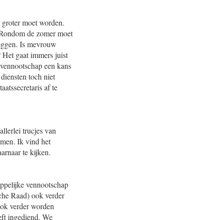
r groter moet worden.
n. Rondom de zomer moet
zeggen. Is mevrouw
 Het gaat immers juist
e vennootschap een kans
diensten toch niet
tssecretaris af te
llerlei trucjes van
omen. Ik vind het
arnaar te kijken.
appelijke vennootschap
che Raad) ook verder
 ook verder worden
eft ingediend. We