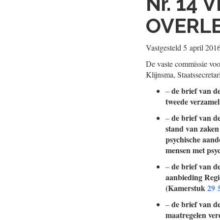
Nr. 14
V
OVERL
Vastgesteld
5 april 201
De vaste commissie voo
Klijnsma, Staatssecreta
de brief van d
–
tweede verzamel
de brief van d
–
stand van zaken
psychische aando
mensen met psyc
de brief van d
–
aanbieding Regi
(Kamerstuk
29 
de brief van d
–
maatregelen ver