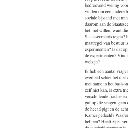
bedroevend weinig voor 
vinden om een andere b
sociale bijstand met m
daarom aan de Staatssec
het niet willen, want d
Staatssecretaris tegen?
maatregel van bestuur i
experimenten? Is dat op 
de experimenten? Vindt z
welzijn?
Ik heb een aantal vragen
overheid schiet het niet
met name in het basisond
zelf niet kan, is extra t
verschillende fracties e
gaf op die vragen geen d
de heer Spigt en de ach
Kamer gedeeld? Waarom h
hebben? Heeft zij er ve
de overheidssectoren in