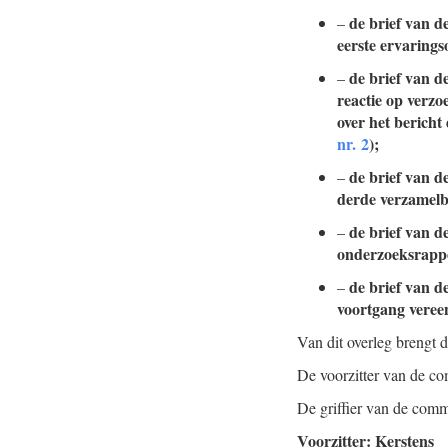
de brief van d
–
eerste ervaring
de brief van d
–
reactie op verzo
over het berich
nr. 2
);
de brief van d
–
derde verzamelb
de brief van d
–
onderzoeksrappo
de brief van d
–
voortgang veree
Van dit overleg brengt 
De voorzitter van de co
De griffier van de comm
Voorzitter: Kerstens