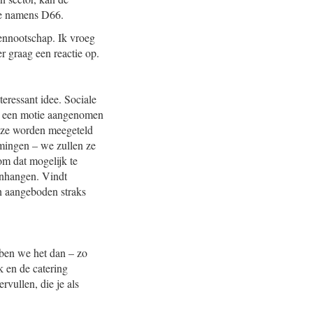
de namens D66.
ennootschap. Ik vroeg
r graag een reactie op.
teressant idee. Sociale
er een motie aangenomen
deze worden meegeteld
emingen – we zullen ze
m dat mogelijk te
genhangen. Vindt
n aangeboden straks
bben we het dan – zo
 en de catering
vullen, die je als