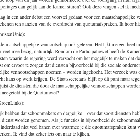
apportages dan gelijk aan de Kamer sturen? Ook deze vragen stel ik me
g in een ander debat een voorstel gedaan voor een maatschappelijke v
etekenen ten aanzien van de overdracht van quotumafspraken. Ik hoor hie
ristenUnie):
 de maatschappelijke vennootschap ook gelezen. Het lijkt me een heel in
r veel mee bezig, natuurlijk. Rondom de Participatiewet heeft de Kam
nsten waarin de regering werd verzocht om het mogelijk te maken dat 
t om ervoor te zorgen dat diensten bijvoorbeeld bij die sociale ondern
lijke vennootschappen noemen – worden ingekocht. Het verzoek was o
t kans op werk krijgen. De Staatssecretaris blijft op dit punt maar te
juist de diensten die door de maatschappelijke vennootschappen worde
meegeteld bij de Quotumwet?
roenLinks):
rlijk hebben dat schoonmakers en dergelijke – over dat soort diensten he
 dienst worden genomen. Als je functies in bijvoorbeeld de schoonmaak
e inderdaad niet veel banen over waarmee je die quotumafspraken kunt ver
ken. Ik vind dat zeker iets om naar te kijken.