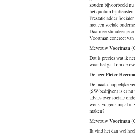
zouden bijvoorbeeld nu 
het quotum bij diensten
Prestatieladder Sociale
met een sociale onderne
Daarmee stimuleer je oo
Voortman concreet van d
Voortman
Mevrouw
(G
Dat is precies wat ik n
waar het gaat om de ov
Pieter Heerm
De heer
De maatschappelijke ve
(SW-bedrijven) is er nu
advies over sociale ond
wens, volgens mij al in 
maken?
Voortman
Mevrouw
(G
Ik vind het dan wel hee