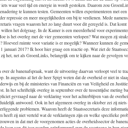
iets waar veel tijd en energie in wordt gestoken. Daarom zou GroenLink
enadering te kunnen testen. Gemeenten willen experimenteren met een a
inder repressie en meer mogelijkheden om bij te verdienen. Mede name
retaris vragen waarom het zo lang duurt voor dit geregeld is. Dat komt
ie willen het dolgraag. In de Kamer is een meerderheid voor experiment
 Hoe is het overleg met de vier gemeenten verlopen? Wat mogen zij strak
s? Hoeveel ruimte voor variatie is er mogelijk? Wanneer kunnen de gem
1 januari 2017? Ik hoor hier graag een reactie op. Wat ziet de Staatssecr
ij het, net als GroenLinks, belangrijk om te kijken naar de gevolgen voo
 over de banenafspraak, want de uitvoering daarvan verloopt veel te tra
 op. In augustus al liet de heer Spigt weten dat de overheid er niet in sla
erwijs en bij de ministeries van Financiën en van Veiligheid en Justitie
riest. In het schriftelijk overleg in september over de tussentijdse metin
xpliciet gevraagd naar de verklaring voor het achterblijven van de overhei
uidelijk antwoord. Ook in het algemeen overleg in oktober zei zij niets
terliggende problemen. Waarom heeft de Staatssecretaris deze informatie
eeft zij niet verteld wat de verklaringen zijn en welke specifieke pr
rtrouwen in dat met de voorgenomen acties de overheidssector de banen
 de loop van dit jaar worden geïnformeerd over de voortgang in hun eige