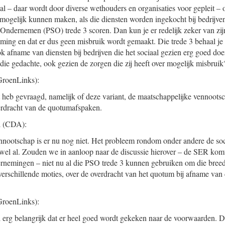
al – daar wordt door diverse wethouders en organisaties voor gepleit –
 mogelijk kunnen maken, als die diensten worden ingekocht bij bedrijve
r Ondernemen (PSO) trede 3 scoren. Dan kun je er redelijk zeker van zij
ming en dat er dus geen misbruik wordt gemaakt. Die trede 3 behaal je
k afname van diensten bij bedrijven die het sociaal gezien erg goed d
ie gedachte, ook gezien de zorgen die zij heeft over mogelijk misbruik
roenLinks):
et heb gevraagd, namelijk of deze variant, de maatschappelijke vennoots
erdracht van de quotumafspaken.
a
(CDA):
nnootschap is er nu nog niet. Het probleem rondom onder andere de soc
 wel al. Zouden we in aanloop naar de discussie hierover – de SER ko
ernemingen – niet nu al die PSO trede 3 kunnen gebruiken om die bree
verschillende moties, over de overdracht van het quotum bij afname van 
roenLinks):
l erg belangrijk dat er heel goed wordt gekeken naar de voorwaarden.