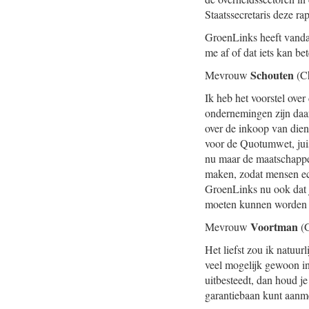
Staatssecretaris deze r
GroenLinks heeft vandaa
me af of dat iets kan b
Schouten
Mevrouw
(Ch
Ik heb het voorstel over
ondernemingen zijn daa
over de inkoop van die
voor de Quotumwet, juis
nu maar de maatschappe
maken, zodat mensen ech
GroenLinks nu ook dat 
moeten kunnen worden 
Voortman
Mevrouw
(G
Het liefst zou ik natuu
veel mogelijk gewoon in
uitbesteedt, dan houd j
garantiebaan kunt aanmer