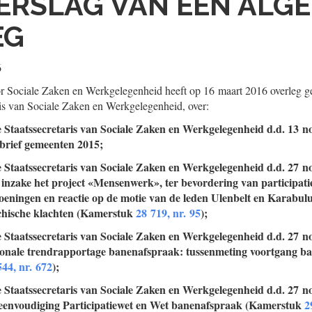
ERSLAG VAN EEN ALG
EG
6
r Sociale Zaken en Werkgelegenheid heeft op 16 maart 2016 overleg
ris van Sociale Zaken en Werkgelegenheid, over:
e Staatssecretaris van Sociale Zaken en Werkgelegenheid d.d. 13 
brief gemeenten 2015;
e Staatssecretaris van Sociale Zaken en Werkgelegenheid d.d. 27 
 inzake het project «Mensenwerk», ter bevordering van participat
eningen en reactie op de motie van de leden Ulenbelt en Karabulut
hische klachten (Kamerstuk
28 719, nr. 95
);
e Staatssecretaris van Sociale Zaken en Werkgelegenheid d.d. 27 
onale trendrapportage banenafspraak: tussenmeting voortgang b
544, nr. 672
);
e Staatssecretaris van Sociale Zaken en Werkgelegenheid d.d. 27 
eenvoudiging Participatiewet en Wet banenafspraak (Kamerstuk
2