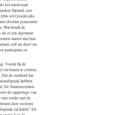
s het interessant
ndere bijstand, een
ns D66 wil GroenLinks
 niet doordat gemeenten
en. Wat houdt de
s als er een algemene
eenten starten met hun
etaris zelf als doel van
r participatie en
ag. Vooral bij de
agt om banen te creëren,
. Dat de overheid dat
g banenafspraak hebben
d. De Staatssecretaris
 over de rapportage van
 niet eerder met de
oblemen deze sectoren
afspraak zal halen? Als
n sector, kan de