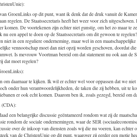
ristenUnie):
n van GroenLinks op dit punt, want ik denk dat de druk vanuit de Kame
an regelen. De Staatssecretaris heeft het weer voor zich uitgeschove
ver komen. De voortekenen zijn echter niet gunstig, om het zo maar te 
nu een appel te doen op de Staatssecretaris om dit gewoon te regelen?
n niet in een reguliere onderneming, maar wel in een maatschappelijk
elijke vennootschap moet dan niet opzij worden geschoven, doordat die 
umwet. Is mevrouw Voortman bereid om dat statement nu ook aan de Staa
ij dat moet regelen?
roenLinks):
ben om daarnaar te kijken. Ik wil er echter wel voor oppassen dat we niet a
och onder hun verantwoordelijkheden, de taken die zij hebben, uit te k
ntiebanen er ook echt komen. Daarom ben ik, zoals gezegd, bereid om da
a
(CDA):
daad een belangrijke discussie geëntameerd rondom wat zij de maatsch
ussie rondom de sociale ondernemingen, waar de SER (sociaaleconomis
scussie over de inkoop van diensten zoals wij die nu voeren, kan echter
nsteek van de ChristenUnie op dit punt, waarover zij eerder een motie he