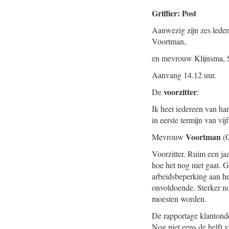
Griffier: Post
Aanwezig zijn zes lede
Voortman,
en mevrouw Klijnsma, S
Aanvang 14.12 uur.
voorzitter
De
:
Ik heet iedereen van ha
in eerste termijn van vijf
Voortman
Mevrouw
(G
Voorzitter. Ruim een jaa
hoe het nog niet gaat.
arbeidsbeperking aan he
onvoldoende. Sterker no
moesten worden.
De rapportage klantonde
Nog niet eens de helft v