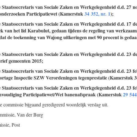
e Staatssecretaris van Sociale Zaken en Werkgelegenheid d.d. 27 
sonderzoeken Participatiewet (Kamerstuk
34 352, nr. 1
);
e Staatssecretaris van Sociale Zaken en Werkgelegenheid d.d. 17 
ek van het lid Karabulut, gedaan tijdens de regeling van werkzaam
t dat de toekenning van Wajong uitkeringen met 90 procent is geda
e Staatssecretaris van Sociale Zaken en Werkgelegenheid d.d. 23 
rief gemeenten 2015;
e Staatssecretaris van Sociale Zaken en Werkgelegenheid d.d. 23 f
rtage Inspectie SZW Verordeningen tegenprestatie (Kamerstuk
3
e Staatssecretaris van Sociale Zaken en Werkgelegenheid d.d. 23 f
nvoudiging Participatiewet/Wet banenafspraak (Kamerstuk
29 544
de commissie bijgaand geredigeerd woordelijk verslag uit.
mmissie,
Van der Burg
issie,
Post