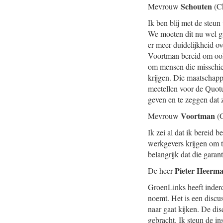
Schouten
Mevrouw
(Ch
Ik ben blij met de steu
We moeten dit nu wel ga
er meer duidelijkheid o
Voortman bereid om ook 
om mensen die misschie
krijgen. Die maatschapp
meetellen voor de Quot
geven en te zeggen dat z
Voortman
Mevrouw
(G
Ik zei al dat ik bereid 
werkgevers krijgen om t
belangrijk dat die gara
Pieter Heerm
De heer
GroenLinks heeft inder
noemt. Het is een disc
naar gaat kijken. De di
gebracht. Ik steun de i