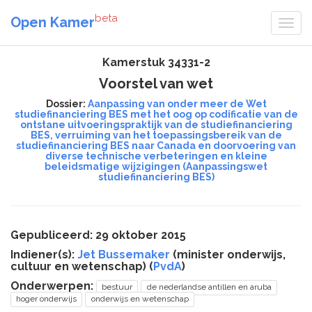
beta
Open Kamer
Kamerstuk 34331-2
Voorstel van wet
Dossier:
Aanpassing van onder meer de Wet
studiefinanciering BES met het oog op codificatie van de
ontstane uitvoeringspraktijk van de studiefinanciering
BES, verruiming van het toepassingsbereik van de
studiefinanciering BES naar Canada en doorvoering van
diverse technische verbeteringen en kleine
beleidsmatige wijzigingen (Aanpassingswet
studiefinanciering BES)
Gepubliceerd: 29 oktober 2015
Indiener(s):
Jet Bussemaker
(minister onderwijs,
cultuur en wetenschap) (
PvdA
)
Onderwerpen:
bestuur
de nederlandse antillen en aruba
hoger onderwijs
onderwijs en wetenschap