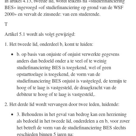
In artikel 4.13, tweede lid, wordt telkens na «studiefinanciering
BES» ingevoegd «of studiefinanciering op grond van de WSF
2000» en vervalt de zinsnede: van een studerende.
T
Artikel 5.1 wordt als volgt gewijzigd:
1.
Het tweede lid, onderdeel b, komt te luiden:
b.
op basis van onjuiste of onjuist verwerkte gegevens
anders dan bedoeld onder a te veel of te weinig
studiefinanciering BES is toegekend, wel of geen
opstarttoelage is toegekend, de vorm van de
studiefinanciering BES onjuist is vastgelegd, de termijn te
hoog of te laag is vastgesteld, de draagkracht van de
debiteur te hoog of te laag is vastgesteld,.
2.
Het derde lid wordt vervangen door twee leden, luidende:
3.
Behoudens in het geval van bedrog kan een herziening
als bedoeld in het tweede lid, onderdelen a en b, voor zover
het betreft de vorm van de studiefinanciering BES slechts
geschieden binnen 5 jaren na: