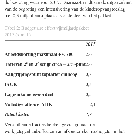
de begroting weer voor 2017. Daarnaast vindt aan de uitgavenkant
van de begroting een intensivering van de kinderopvangtoeslag
met 0,3 miljard euro plaats als onderdeel van het pakket.
Tabel 2: Budgettaire effect vijfmiljardpakket
2017 (x mld.)
2017
Arbeidskorting maximaal + € 700
2,6
e
e
Tarieven 2
en 3
schijf circa – 2%-punt
2,6
Aangrijpingspunt toptarief omhoog
0,8
IACK
0,3
Lage-inkomensvoordeel
0,5
Volledige afbouw AHK
– 2,1
Totaal lasten
4,7
Verschillende fracties hebben gevraagd naar de
werkgelegenheidseffecten van afzonderlijke maatregelen in het