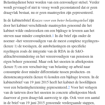
Belastingdienst beter worden van een eenvoudiger stelsel. Verder
wordt gevraagd of niet te vroeg wordt geconstateerd dat er geen
draagvlak bestaat, nu er geen maatregelen zijn gepresenteerd.
In de kabinetsbrief
Keuzes voor een beter belastingstelsel
zijn
door het kabinet verschillende maatregelen genoemd die het
kabinet wilde onderzoeken om een bijdrage te leveren aan het
streven naar minder complexiteit.
1
In die brief zijn onder de
noemer «het vereenvoudigen van de meest complexe regelingen»
(keuze 1) de toeslagen, de autobelastingen en specifieke
regelingen zoals de integratie van de RDA in de S&O-
afdrachtvermindering en het vereenvoudigen van pensioen in
eigen beheer genoemd. Maar ook het snoeien in aftrekposten
(keuze 5) en een verschuiving van belasting op arbeid naar
consumptie door minder differentiatie tussen producten- en
dienstencategorieën (keuze 6) konden een bijdrage leveren. In de
kabinetsbrief van 19 juni 2015 heeft het kabinet de hoofdlijnen
voor een belastingherziening gepresenteerd.
2
Voor het verlagen
van de tarieven door het snoeien in concrete aftrekposten bleek
daarvoor al geen draagvlak aanwezig te zijn. Ook voor een aantal
in de brief van 19 juni 2015 genoemde verdergaande stappen,