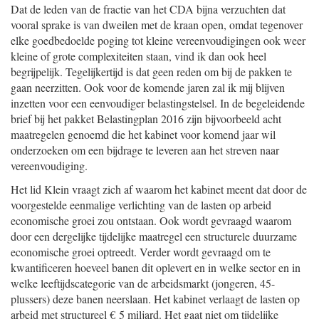
Dat de leden van de fractie van het CDA bijna verzuchten dat
vooral sprake is van dweilen met de kraan open, omdat tegenover
elke goedbedoelde poging tot kleine vereenvoudigingen ook weer
kleine of grote complexiteiten staan, vind ik dan ook heel
begrijpelijk. Tegelijkertijd is dat geen reden om bij de pakken te
gaan neerzitten. Ook voor de komende jaren zal ik mij blijven
inzetten voor een eenvoudiger belastingstelsel. In de begeleidende
brief bij het pakket Belastingplan 2016 zijn bijvoorbeeld acht
maatregelen genoemd die het kabinet voor komend jaar wil
onderzoeken om een bijdrage te leveren aan het streven naar
vereenvoudiging.
Het lid Klein vraagt zich af waarom het kabinet meent dat door de
voorgestelde eenmalige verlichting van de lasten op arbeid
economische groei zou ontstaan. Ook wordt gevraagd waarom
door een dergelijke tijdelijke maatregel een structurele duurzame
economische groei optreedt. Verder wordt gevraagd om te
kwantificeren hoeveel banen dit oplevert en in welke sector en in
welke leeftijdscategorie van de arbeidsmarkt (jongeren, 45-
plussers) deze banen neerslaan. Het kabinet verlaagt de lasten op
arbeid met structureel € 5 miljard. Het gaat niet om tijdelijke