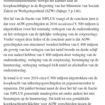
voorbeeldhuishoudens verwijst het kabinet naar de
koopkrachtbijlage in de Begroting van het Ministerie van Sociale
Zaken en Werkgelegenheid (SZW) (bijlage 3 p.146).
Het lid van de fractie van 50PLUS vraagt of de conclusie juist is
dat voor AOW-gerechtigden in 2016
incidenteel
€ 500 miljoen is
uitgetrokken (voor het eenmalig verhogen van de ouderenkorting
en het verlengen van de tijdelijke verhoging van de zorgtoeslag).
Verder vragen deze leden of de conclusie juist is dat AOW-
gerechtigden een structureel voordeel hebben van € 400 miljoen
als gevolg van het verlagen van het tarief tweede en derde schijf
en een nadeel hebben van € 800 miljoen door verlaging van de
ouderenkorting, verlaging van de zorgtoeslag, bezuiniging op de
huurtoeslag, verhoging verlaagd IAB-tarief en afschaffen van de
ouderentoeslag.
In totaal is er voor 2016 circa € 900 miljoen uitgetrokken om de
koopkracht van uitkeringsgerechtigden en gepensioneerden te
repareren. Dit pakket bestaat naast de door het lid van de fractie
van 50PLUS genoemde maatregelen uit onder andere het niet
bezuinigen op de huurtoeslag. Dit leidt tot een gemiddelde
koopkrachtontwikkeling voor AOW gerechtigden tussen de