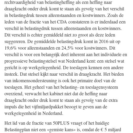
rechtvaardigheid van belastingheffing als een heffing naar
draagkracht onder druk komt te staan als gevolg van het verschil
in belastingdruk tussen alleenstaanden en kostwinners. Zoals de
leden van de fractie van het CDA constateren is er inderdaad een
verschil in belastingdruk tussen alleenstaanden en kostwinners.
Dit verschil is echter gemiddeld niet zo groot als deze leden
suggereren. De gemiddelde belastingdruk komt in 2016 uit op
19,6% voor alleenstaanden en 24,5% voor kostwinners. Dit
verschil is voor een belangrijk deel inherent aan het individuele en
progressieve belastingstelsel wat Nederland kent: een stelsel wat
gericht is op werkgelegenheid. De toeslagen kennen een andere
insteek. Dat stelsel kijkt naar verschil in draagkracht. Het bieden
van inkomensondersteuning is ook het primaire doel van de
toeslagen. Het geheel van het belasting- en toeslagensysteem
overziend, verwacht het kabinet niet dat de heffing naar
draagkracht onder druk komt te staan als gevolg van de extra
impuls die het vijfmiljardpakket beoogt te geven aan de
werkgelegenheid in Nederland.
Het lid van de fractie van 50PLUS vraagt of het huidige
Belastingplan niet een «gemiste kans» is, omdat de € 5 miljard