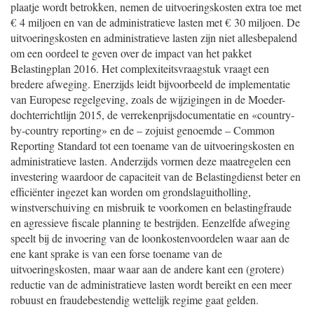
plaatje wordt betrokken, nemen de uitvoeringskosten extra toe met
€ 4 miljoen en van de administratieve lasten met € 30 miljoen. De
uitvoeringskosten en administratieve lasten zijn niet allesbepalend
om een oordeel te geven over de impact van het pakket
Belastingplan 2016. Het complexiteitsvraagstuk vraagt een
bredere afweging. Enerzijds leidt bijvoorbeeld de implementatie
van Europese regelgeving, zoals de wijzigingen in de Moeder-
dochterrichtlijn 2015, de verrekenprijsdocumentatie en «country-
by-country reporting» en de – zojuist genoemde – Common
Reporting Standard tot een toename van de uitvoeringskosten en
administratieve lasten. Anderzijds vormen deze maatregelen een
investering waardoor de capaciteit van de Belastingdienst beter en
efficiënter ingezet kan worden om grondslaguitholling,
winstverschuiving en misbruik te voorkomen en belastingfraude
en agressieve fiscale planning te bestrijden. Eenzelfde afweging
speelt bij de invoering van de loonkostenvoordelen waar aan de
ene kant sprake is van een forse toename van de
uitvoeringskosten, maar waar aan de andere kant een (grotere)
reductie van de administratieve lasten wordt bereikt en een meer
robuust en fraudebestendig wettelijk regime gaat gelden.