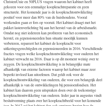
ChristenUnie en 50PLUS vragen waarom het kabinet heeft
gekozen voor een eenmalige koopkrachtreparatie en geen
structurele. Het komende jaar is de koopkrachtontwikkeling
positief voor meer dan 80% van de huishoudens. Vooral
werkenden gaan er fors op vooruit. Het kabinet draagt met het
pakket lastenverlichting bij aan het herstel van de arbeidsmarkt.
Omdat nog niet iedereen kan profiteren van het economisch
herstel, en gepensioneerden hun situatie moeilijk kunnen
verbeteren, repareert het kabinet de koopkracht voor
uitkeringsgerechtigden en gepensioneerden in 2016. Verschillende
fracties vragen welke koopkrachtontwikkeling voor ouderen het
kabinet verwacht na 2016. Daar is op dit moment weinig over te
zeggen. De koopkrachtontwikkeling is in belangrijke mate
afhankelijk van externe factoren waarop het kabinet maar zeer
beperkt invloed kan uitoefenen. Dat geldt ook voor de
koopkrachtontwikkeling van ouderen, die voor een belangrijk deel
afhankelijk is van de ontwikkelingen bij pensioenfondsen. Het
kabinet kan daarom geen uitspraken doen over de toekomstige
koopkrachtontwikkeling van ouderen. Ieder jaar in augustus vindt
besluitvorming plaats over het koopkrachtbeeld voor het komende
jaar. In 2017 zal het kabinet dan ook opnieuw bezien hoe de