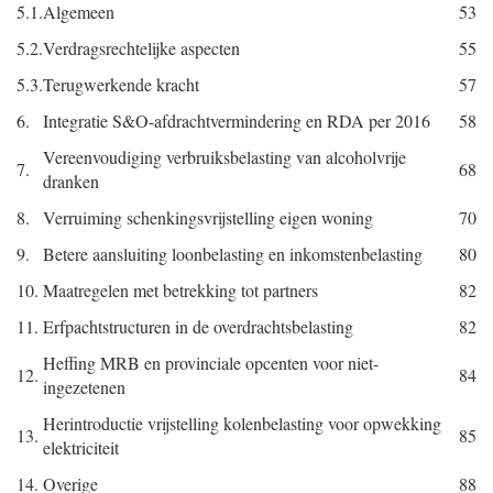
5.1.
Algemeen
53
5.2.
Verdragsrechtelijke aspecten
55
5.3.
Terugwerkende kracht
57
6.
Integratie S&O-afdrachtvermindering en RDA per 2016
58
Vereenvoudiging verbruiksbelasting van alcoholvrije
7.
68
dranken
8.
Verruiming schenkingsvrijstelling eigen woning
70
9.
Betere aansluiting loonbelasting en inkomstenbelasting
80
10.
Maatregelen met betrekking tot partners
82
11.
Erfpachtstructuren in de overdrachtsbelasting
82
Heffing MRB en provinciale opcenten voor niet-
12.
84
ingezetenen
Herintroductie vrijstelling kolenbelasting voor opwekking
13.
85
elektriciteit
14.
Overige
88