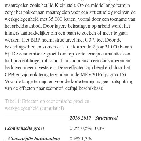
maatregelen zoals het lid Klein stelt. Op de middellange termijn
zorgt het pakket aan maatregelen voor een structurele groei van de
werkgelegenheid met 35.000 banen, vooral door een toename van
het arbeidsaanbod. Door lagere belastingen op arbeid wordt het
immers aantrekkelijker om een baan te zoeken of meer te gaan
werken. Het BBP neemt structureel met 0,3% toe. Door de
bestedingseffecten komen er al de komende 2 jaar 21.000 banen
bij. De economische groei komt op korte termijn cumulatief een
half procent hoger uit, omdat huishoudens meer consumeren en
bedrijven meer investeren. Deze effecten zijn berekend door het
CPB en zijn ook terug te vinden in de MEV2016 (pagina 15).
Voor de lange termijn en voor de korte termijn is geen uitsplitsing
van de effecten naar sector of leeftijd beschikbaar.
Tabel 1: Effecten op economische groei en
werkgelegenheid (cumulatief)
2016
2017
Structureel
Economische groei
0,2%
0,5%
0,3%
– Consumptie huishoudens
0,6%
1,3%